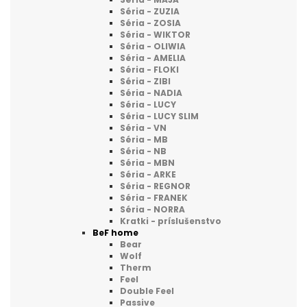
Séria - ZUZIA
Séria - ZOSIA
Séria - WIKTOR
Séria - OLIWIA
Séria - AMELIA
Séria - FLOKI
Séria - ZIBI
Séria - NADIA
Séria - LUCY
Séria - LUCY SLIM
Séria - VN
Séria - MB
Séria - NB
Séria - MBN
Séria - ARKE
Séria - REGNOR
Séria - FRANEK
Séria - NORRA
Kratki - príslušenstvo
BeF home
Bear
Wolf
Therm
Feel
Double Feel
Passive