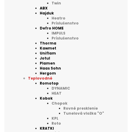
Twin
ABX
Hajduk
Heatro
Príslušenstvo
Defro HOME
IMPULS
Príslušenstvo
Thorma
Kawmet
Uniflam
Jotul
Plamen
Haas Sohn
Hergom
Teplovodné
Romotop
DYNAMIC
HEAT
Kobok
Chopok
Rovné presklenie
Tunelová vložka "O"
KPL
Roto
KRATKI