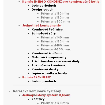
Komín ENERGO KONDENZ pre kondenzačné kotly
Jednoprieduch
Dvojprieduch
Priemer ø160 mm
Priemer ø180 mm
Priemer ø200 mm
Jednotlivé komponenty
Komínové tvárnice
Šamotové rúry
Priemer ø140 mm
Priemer ø160 mm
Priemer Φ180 mm
Priemer Φ200 mm
Komínová izolácia
Ostatné komponenty
Príslušenstvo - nerezové diely
Zakončenie komínov
Komínové dosky
Lepiace malty a tmely
Komín SKC-NEREZ
Jednoprieduch
Nerezové komínové systémy
Jednoplášťový systém 0,6mm
Zostavy
Priemer ø120 mm