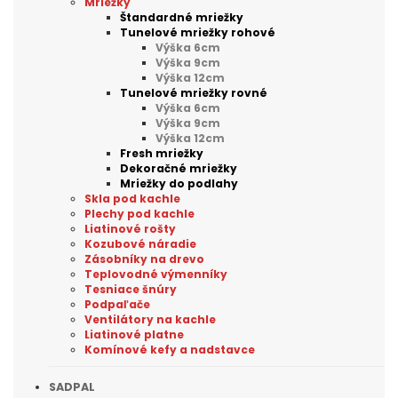
Mriežky
Štandardné mriežky
Tunelové mriežky rohové
Výška 6cm
Výška 9cm
Výška 12cm
Tunelové mriežky rovné
Výška 6cm
Výška 9cm
Výška 12cm
Fresh mriežky
Dekoračné mriežky
Mriežky do podlahy
Skla pod kachle
Plechy pod kachle
Liatinové rošty
Kozubové náradie
Zásobníky na drevo
Teplovodné výmenníky
Tesniace šnúry
Podpaľače
Ventilátory na kachle
Liatinové platne
Komínové kefy a nadstavce
SADPAL