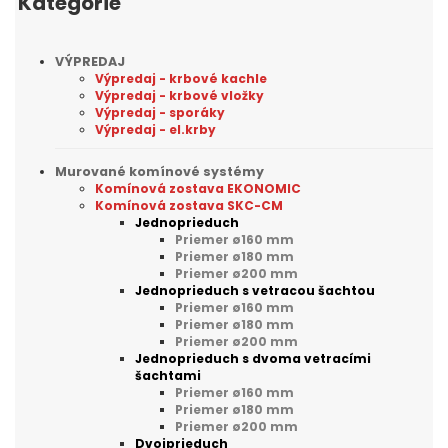
Kategórie
VÝPREDAJ
Výpredaj - krbové kachle
Výpredaj - krbové vložky
Výpredaj - sporáky
Výpredaj - el.krby
Murované komínové systémy
Komínová zostava EKONOMIC
Komínová zostava SKC-CM
Jednoprieduch
Priemer ø160 mm
Priemer ø180 mm
Priemer ø200 mm
Jednoprieduch s vetracou šachtou
Priemer ø160 mm
Priemer ø180 mm
Priemer ø200 mm
Jednoprieduch s dvoma vetracími
šachtami
Priemer ø160 mm
Priemer ø180 mm
Priemer ø200 mm
Dvojprieduch