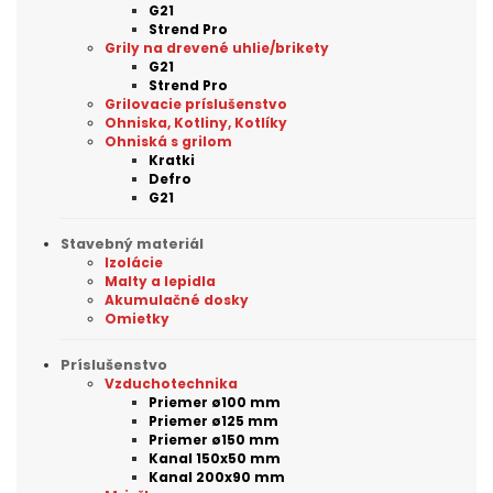
G21
Strend Pro
Grily na drevené uhlie/brikety
G21
Strend Pro
Grilovacie príslušenstvo
Ohniska, Kotliny, Kotlíky
Ohniská s grilom
Kratki
Defro
G21
Stavebný materiál
Izolácie
Malty a lepidla
Akumulačné dosky
Omietky
Príslušenstvo
Vzduchotechnika
Priemer ø100 mm
Priemer ø125 mm
Priemer ø150 mm
Kanal 150x50 mm
Kanal 200x90 mm