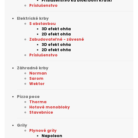
Príslušenstvo ku biokrbom Kratki
Príslušenstvo
Elektrické krby
S obstavbou
3D efekt ohňa
2D efekt ohňa
Zabudovateľné - závesné
3D efekt ohňa
2D efekt ohňa
Príslušenstvo
Záhradné krby
Norman
Sarom
Wektor
Pizza pece
Thorma
Hotové monobloky
Stavebnice
Grily
Plynové grily
Napoleon