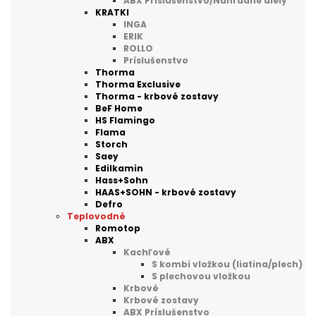
ABX Príslušenstvo/Náhradne diely
KRATKI
INGA
ERIK
ROLLO
Príslušenstvo
Thorma
Thorma Exclusive
Thorma - krbové zostavy
BeF Home
HS Flamingo
Flama
Storch
Saey
Edilkamin
Hass+Sohn
HAAS+SOHN - krbové zostavy
Defro
Teplovodné
Romotop
ABX
Kachľové
S kombi vložkou (liatina/plech)
S plechovou vložkou
Krbové
Krbové zostavy
ABX Príslušenstvo