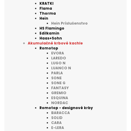
KRATKI
Flama
Thorma
Hein
Hein Príslušenstvo
HS Flamingo
Edilkamin
Haas+Sohn
Akumulačné krbové kachle
Romotop
EVORA
LAREDO
LUGO N
LUANCO N
PARLA
SONE
SONE G
FANTASY
GREMIO
ESQUINA
NORDAC
Romotop - designové krby
BARACCA
SOLID
CARA
E-LERA