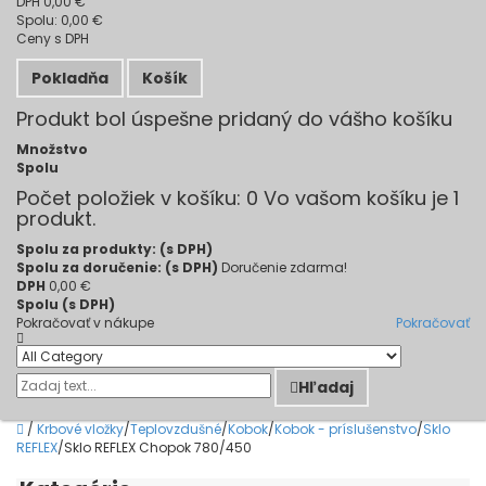
DPH
0,00 €
Spolu:
0,00 €
Ceny s DPH
Pokladňa
Košík
Produkt bol úspešne pridaný do vášho košíku
Množstvo
Spolu
Počet položiek v košíku:
0
Vo vašom košíku je 1
produkt.
Spolu za produkty: (s DPH)
Spolu za doručenie: (s DPH)
Doručenie zdarma!
DPH
0,00 €
Spolu (s DPH)
Pokračovať v nákupe
Pokračovať
Hľadaj
/
Krbové vložky
/
Teplovzdušné
/
Kobok
/
Kobok - príslušenstvo
/
Sklo
REFLEX
/
Sklo REFLEX Chopok 780/450