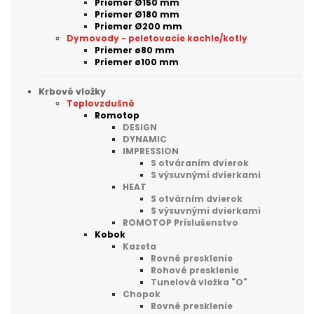
Priemer Ø150 mm
Priemer Ø180 mm
Priemer Ø200 mm
Dymovody - peletovacie kachle/kotly
Priemer ø80 mm
Priemer ø100 mm
Krbové vložky
Teplovzdušné
Romotop
DESIGN
DYNAMIC
IMPRESSION
S otváraním dvierok
S výsuvnými dvierkami
HEAT
S otvárním dvierok
S výsuvnými dvierkami
ROMOTOP Príslušenstvo
Kobok
Kazeta
Rovné presklenie
Rohové presklenie
Tunelová vložka "O"
Chopok
Rovné presklenie