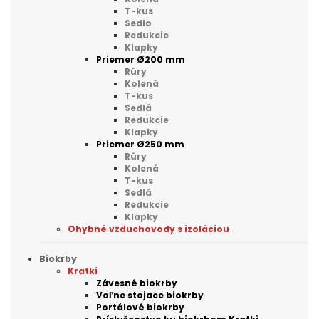
T-kus
Sedlo
Redukcie
Klapky
Priemer Ø200 mm
Rúry
Kolená
T-kus
Sedlá
Redukcie
Klapky
Priemer Ø250 mm
Rúry
Kolená
T-kus
Sedlá
Redukcie
Klapky
Ohybné vzduchovody s izoláciou
Biokrby
Kratki
Závesné biokrby
Voľne stojace biokrby
Portálové biokrby