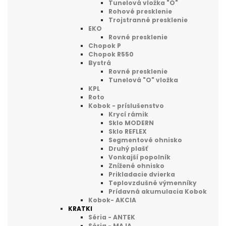
Tunelová vložka "O"
Rohové presklenie
Trojstranné presklenie
EKO
Rovné presklenie
Chopok P
Chopok R550
Bystrá
Rovné presklenie
Tunelová "O" vložka
KPL
Roto
Kobok - príslušenstvo
Krycí rámik
Sklo MODERN
Sklo REFLEX
Segmentové ohnisko
Druhý plašť
Vonkajší popolník
Znížené ohnisko
Prikladacie dvierka
Teplovzdušné výmenníky
Prídavná akumulacia Kobok
Kobok- AKCIA
KRATKI
Séria - ANTEK
Séria - MAJA