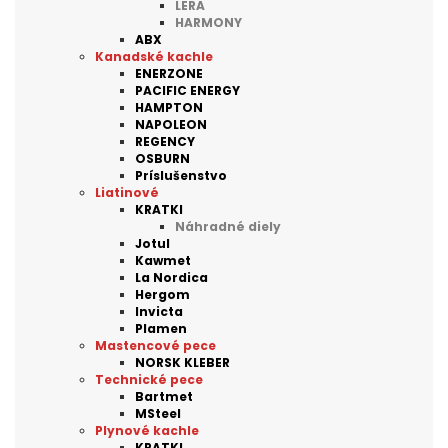
LERA
HARMONY
ABX
Kanadské kachle
ENERZONE
PACIFIC ENERGY
HAMPTON
NAPOLEON
REGENCY
OSBURN
Príslušenstvo
Liatinové
KRATKI
Náhradné diely
Jotul
Kawmet
La Nordica
Hergom
Invicta
Plamen
Mastencové pece
NORSK KLEBER
Technické pece
Bartmet
MSteel
Plynové kachle
KRATKI