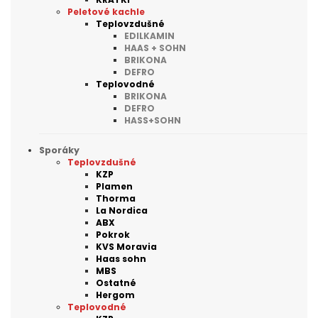
Peletové kachle
Teplovzdušné
EDILKAMIN
HAAS + SOHN
BRIKONA
DEFRO
Teplovodné
BRIKONA
DEFRO
HASS+SOHN
Sporáky
Teplovzdušné
KZP
Plamen
Thorma
La Nordica
ABX
Pokrok
KVS Moravia
Haas sohn
MBS
Ostatné
Hergom
Teplovodné