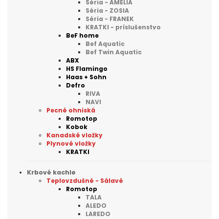
Séria - AMELIA
Séria - ZOSIA
Séria - FRANEK
KRATKI - príslušenstvo
BeF home
Bef Aquatic
Bef Twin Aquatic
ABX
HS Flamingo
Haas + Sohn
Defro
RIVA
NAVI
Pecné ohniská
Romotop
Kobok
Kanadské vložky
Plynové vložky
KRATKI
Krbové kachle
Teplovzdušné - Sálavé
Romotop
TALA
ALEDO
LAREDO