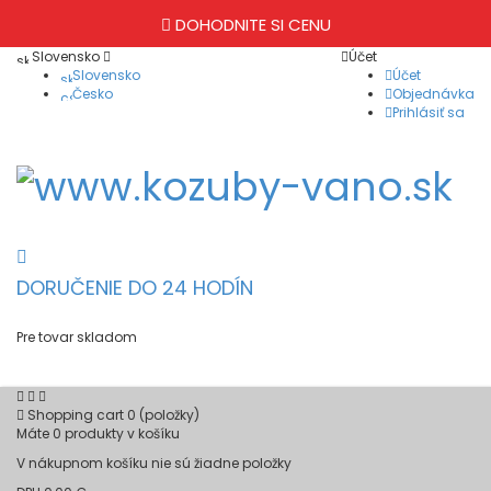
DOHODNITE SI CENU
Slovensko
Účet
Slovensko
Účet
Česko
Objednávka
Prihlásiť sa
DORUČENIE DO 24 HODÍN
Pre tovar skladom
Shopping cart
0
(položky)
Máte
0
produkty v košíku
V nákupnom košíku nie sú žiadne položky