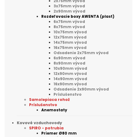
2x75mm vývod
3x75mm vývod
2x90mm vývod
Rozdeľovacie boxy AWENTA (plast)
6x75mm vývod
8x75mm vývod
10x75mm vývod
12x75mm vývod
14x75mm vývod
16x75mm vývod
Odsadenie 2x75mm vývod
6x90mm vývod
8x90mm vývod
10x90mm vývod
12x90mm vývod
14x90mm vývod
16x90mm vývod
Odsadenie 2x90mm vývod
Príslušenstvo
Samolepiaca rohož
Príslušenstvo
Anemostaty
Kovové vzduchovody
SPIRO - potrubia
Priemer Ø80 mm