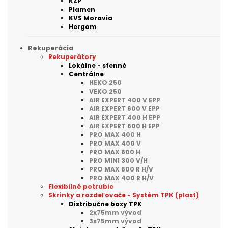
KZP
Plamen
KVS Moravia
Hergom
Rekuperácia
Rekuperátory
Lokálne - stenné
Centrálne
HEKO 250
VEKO 250
AIR EXPERT 400 V EPP
AIR EXPERT 600 V EPP
AIR EXPERT 400 H EPP
AIR EXPERT 600 H EPP
PRO MAX 400 H
PRO MAX 400 V
PRO MAX 600 H
PRO MINI 300 V/H
PRO MAX 600 R H/V
PRO MAX 400 R H/V
Flexibilné potrubie
Skrinky a rozdeľovače - Systém TPK (plast)
Distribučne boxy TPK
2x75mm vývod
3x75mm vývod