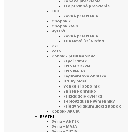
Rohové presklenie
Trojstranné presklenie
EKO
Rovné presklenie
Chopok P
Chopok R550
Bystrá
Rovné presklenie
Tunelová "O" vložka
KPL
Roto
Kobok - príslušenstvo
Krycí rámik
Sklo MODERN
Sklo REFLEX
Segmentové ohnisko
Druhý plašť
Vonkajší popolník
Znížené ohnisko
Prikladacie dvierka
Teplovzdušné výmenníky
Prídavná akumulacia Kobok
Kobok- AKCIA
KRATKI
Séria - ANTEK
Séria - MAJA
Séria - ZUZIA