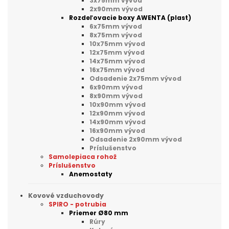
3x75mm vývod
2x90mm vývod
Rozdeľovacie boxy AWENTA (plast)
6x75mm vývod
8x75mm vývod
10x75mm vývod
12x75mm vývod
14x75mm vývod
16x75mm vývod
Odsadenie 2x75mm vývod
6x90mm vývod
8x90mm vývod
10x90mm vývod
12x90mm vývod
14x90mm vývod
16x90mm vývod
Odsadenie 2x90mm vývod
Príslušenstvo
Samolepiaca rohož
Príslušenstvo
Anemostaty
Kovové vzduchovody
SPIRO - potrubia
Priemer Ø80 mm
Rúry