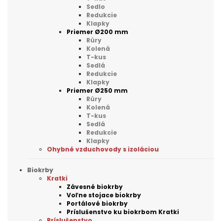
Sedlo
Redukcie
Klapky
Priemer Ø200 mm
Rúry
Kolená
T-kus
Sedlá
Redukcie
Klapky
Priemer Ø250 mm
Rúry
Kolená
T-kus
Sedlá
Redukcie
Klapky
Ohybné vzduchovody s izoláciou
Biokrby
Kratki
Závesné biokrby
Voľne stojace biokrby
Portálové biokrby
Príslušenstvo ku biokrbom Kratki
Príslušenstvo