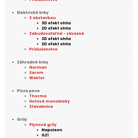
Elektrické krby
S obstavbou
3D efekt ohňa
2D efekt ohňa
Zabudovateľné - závesné
3D efekt ohňa
2D efekt ohňa
Príslušenstvo
Záhradné krby
Norman
Sarom
Wektor
Pizza pece
Thorma
Hotové monobloky
Stavebnice
Grily
Plynové grily
Napoleon
G21