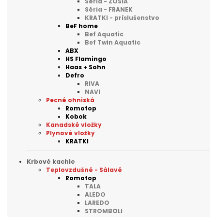
Séria - ZOSIA
Séria - FRANEK
KRATKI - príslušenstvo
BeF home
Bef Aquatic
Bef Twin Aquatic
ABX
HS Flamingo
Haas + Sohn
Defro
RIVA
NAVI
Pecné ohniská
Romotop
Kobok
Kanadské vložky
Plynové vložky
KRATKI
Krbové kachle
Teplovzdušné - Sálavé
Romotop
TALA
ALEDO
LAREDO
STROMBOLI