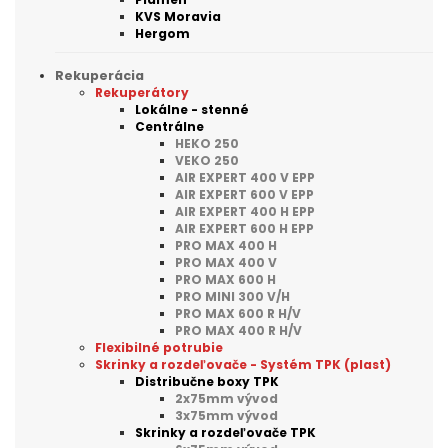
KVS Moravia
Hergom
Rekuperácia
Rekuperátory
Lokálne - stenné
Centrálne
HEKO 250
VEKO 250
AIR EXPERT 400 V EPP
AIR EXPERT 600 V EPP
AIR EXPERT 400 H EPP
AIR EXPERT 600 H EPP
PRO MAX 400 H
PRO MAX 400 V
PRO MAX 600 H
PRO MINI 300 V/H
PRO MAX 600 R H/V
PRO MAX 400 R H/V
Flexibilné potrubie
Skrinky a rozdeľovače - Systém TPK (plast)
Distribučne boxy TPK
2x75mm vývod
3x75mm vývod
Skrinky a rozdeľovače TPK