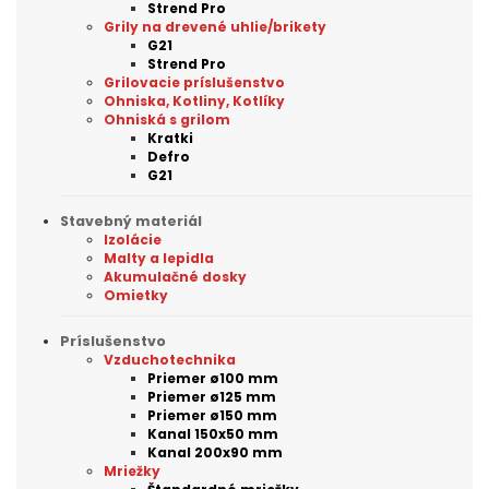
Strend Pro
Grily na drevené uhlie/brikety
G21
Strend Pro
Grilovacie príslušenstvo
Ohniska, Kotliny, Kotlíky
Ohniská s grilom
Kratki
Defro
G21
Stavebný materiál
Izolácie
Malty a lepidla
Akumulačné dosky
Omietky
Príslušenstvo
Vzduchotechnika
Priemer ø100 mm
Priemer ø125 mm
Priemer ø150 mm
Kanal 150x50 mm
Kanal 200x90 mm
Mriežky