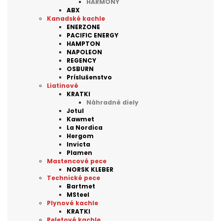
HARMONY
ABX
Kanadské kachle
ENERZONE
PACIFIC ENERGY
HAMPTON
NAPOLEON
REGENCY
OSBURN
Príslušenstvo
Liatinové
KRATKI
Náhradné diely
Jotul
Kawmet
La Nordica
Hergom
Invicta
Plamen
Mastencové pece
NORSK KLEBER
Technické pece
Bartmet
MSteel
Plynové kachle
KRATKI
Peletové kachle