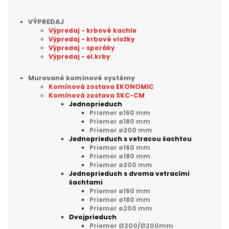
VÝPREDAJ
Výpredaj - krbové kachle
Výpredaj - krbové vložky
Výpredaj - sporáky
Výpredaj - el.krby
Murované komínové systémy
Komínová zostava EKONOMIC
Komínová zostava SKC-CM
Jednoprieduch
Priemer ø160 mm
Priemer ø180 mm
Priemer ø200 mm
Jednoprieduch s vetracou šachtou
Priemer ø160 mm
Priemer ø180 mm
Priemer ø200 mm
Jednoprieduch s dvoma vetracími
šachtami
Priemer ø160 mm
Priemer ø180 mm
Priemer ø200 mm
Dvojprieduch
Priemer Ø200/Ø200mm