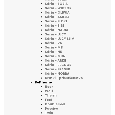
Séria - ZOSIA
Séria - WIKTOR
Séria - OLIWIA
Séria - AMELIA
Séria - FLOKI
Séria - ZIBI
Séria - NADIA
Séria - LUCY
Séria - LUCY SLIM
Séria - VN
Séria - MB
Séria - NB
Séria - MBN
Séria - ARKE
Séria - REGNOR
Séria - FRANEK
Séria - NORRA
Kratki - príslušenstvo
BeF home
Bear
Wolf
Therm
Feel
Double Feel
Passive
Twin