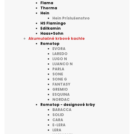
Flama
Thorma
Hein
Hein Príslušenstvo
HS Flamingo
Edilkamin
Haas+Sohn
Akumulačné krbové kachle
Romotop
EVORA
LAREDO
LUGO N
LUANCO N
PARLA
SONE
SONE G
FANTASY
GREMIO
ESQUINA
NORDAC
Romotop - designové krby
BARACCA
SOLID
CARA
E-LERA
LERA