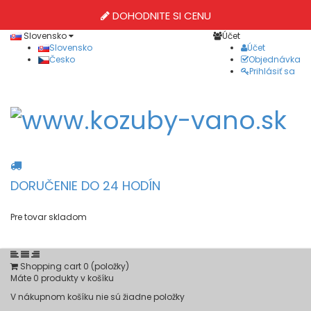
DOHODNITE SI CENU
Slovensko
Účet
Slovensko
Účet
Česko
Objednávka
Prihlásiť sa
DORUČENIE DO 24 HODÍN
Pre tovar skladom
Shopping cart
0
(položky)
Máte
0
produkty v košíku
V nákupnom košíku nie sú žiadne položky