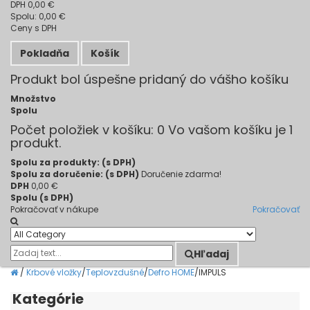
DPH
0,00 €
Spolu:
0,00 €
Ceny s DPH
Pokladňa
Košík
Produkt bol úspešne pridaný do vášho košíku
Množstvo
Spolu
Počet položiek v košíku:
0
Vo vašom košíku je 1
produkt.
Spolu za produkty: (s DPH)
Spolu za doručenie: (s DPH)
Doručenie zdarma!
DPH
0,00 €
Spolu (s DPH)
Pokračovať v nákupe
Pokračovať
Hľadaj
/
Krbové vložky
/
Teplovzdušné
/
Defro HOME
/
IMPULS
Kategórie