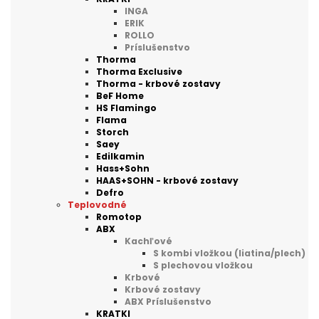
INGA
ERIK
ROLLO
Príslušenstvo
Thorma
Thorma Exclusive
Thorma - krbové zostavy
BeF Home
HS Flamingo
Flama
Storch
Saey
Edilkamin
Hass+Sohn
HAAS+SOHN - krbové zostavy
Defro
Teplovodné
Romotop
ABX
Kachľové
S kombi vložkou (liatina/plech)
S plechovou vložkou
Krbové
Krbové zostavy
ABX Príslušenstvo
KRATKI