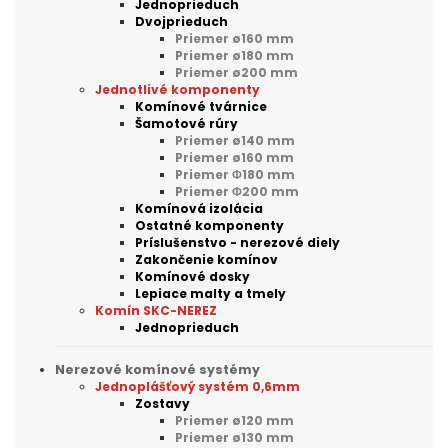
Jednoprieduch
Dvojprieduch
Priemer ø160 mm
Priemer ø180 mm
Priemer ø200 mm
Jednotlivé komponenty
Komínové tvárnice
Šamotové rúry
Priemer ø140 mm
Priemer ø160 mm
Priemer Φ180 mm
Priemer Φ200 mm
Komínová izolácia
Ostatné komponenty
Príslušenstvo - nerezové diely
Zakončenie komínov
Komínové dosky
Lepiace malty a tmely
Komín SKC-NEREZ
Jednoprieduch
Nerezové komínové systémy
Jednoplášťový systém 0,6mm
Zostavy
Priemer ø120 mm
Priemer ø130 mm