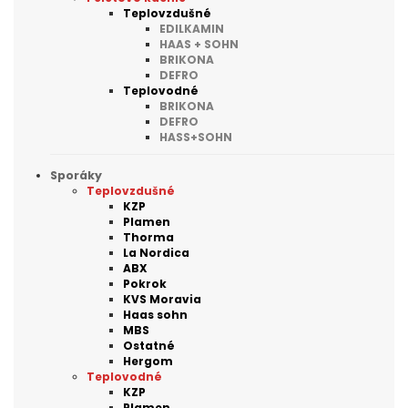
Teplovzdušné
EDILKAMIN
HAAS + SOHN
BRIKONA
DEFRO
Teplovodné
BRIKONA
DEFRO
HASS+SOHN
Sporáky
Teplovzdušné
KZP
Plamen
Thorma
La Nordica
ABX
Pokrok
KVS Moravia
Haas sohn
MBS
Ostatné
Hergom
Teplovodné
KZP
Plamen