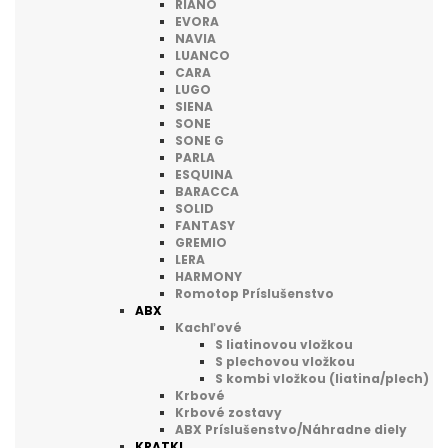
RIANO
EVORA
NAVIA
LUANCO
CARA
LUGO
SIENA
SONE
SONE G
PARLA
ESQUINA
BARACCA
SOLID
FANTASY
GREMIO
LERA
HARMONY
Romotop Príslušenstvo
ABX
Kachľové
S liatinovou vložkou
S plechovou vložkou
S kombi vložkou (liatina/plech)
Krbové
Krbové zostavy
ABX Príslušenstvo/Náhradne diely
KRATKI