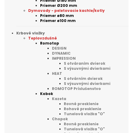
Priemer Ø180 mm
Priemer Ø200 mm
Dymovody - peletovacie kachle/kotly
Priemer ø80 mm
Priemer ø100 mm
Krbové vložky
Teplovzdušné
Romotop
DESIGN
DYNAMIC
IMPRESSION
S otváraním dvierok
S výsuvnými dvierkami
HEAT
S otvárním dvierok
S výsuvnými dvierkami
ROMOTOP Príslušenstvo
Kobok
Kazeta
Rovné presklenie
Rohové presklenie
Tunelová vložka "O"
Chopok
Rovné presklenie
Tunelová vložka "O"