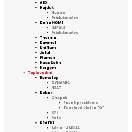
ABX
Hajduk
Heatro
Príslušenstvo
Defro HOME
IMPULS
Príslušenstvo
Thorma
Kawmet
Uniflam
Jotul
Plamen
Haas Sohn
Hergom
Teplovodné
Romotop
DYNAMIC
HEAT
Kobok
Chopok
Rovné presklenie
Tunelová vložka "O"
KPL
Roto
KRATKI
Séria - AMELIA