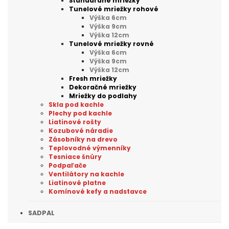
Štandardné mriežky
Tunelové mriežky rohové
Výška 6cm
Výška 9cm
Výška 12cm
Tunelové mriežky rovné
Výška 6cm
Výška 9cm
Výška 12cm
Fresh mriežky
Dekoračné mriežky
Mriežky do podlahy
Skla pod kachle
Plechy pod kachle
Liatinové rošty
Kozubové náradie
Zásobníky na drevo
Teplovodné výmenníky
Tesniace šnúry
Podpaľače
Ventilátory na kachle
Liatinové platne
Komínové kefy a nadstavce
SADPAL