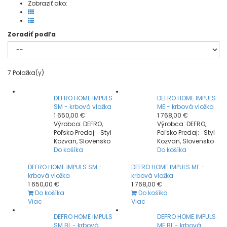
Zobraziť ako:
Zoradiť podľa
7
Položka(y)
DEFRO HOME IMPULS
DEFRO HOME IMPULS
SM - krbová vložka
ME - krbová vložka
1 650,00 €
1 768,00 €
Výrobca: DEFRO,
Výrobca: DEFRO,
Poľsko Predaj: Styl
Poľsko Predaj: Styl
Kozvan, Slovensko
Kozvan, Slovensko
Do košíka
Do košíka
DEFRO HOME IMPULS SM -
DEFRO HOME IMPULS ME -
krbová vložka
krbová vložka
1 650,00 €
1 768,00 €
Do košíka
Do košíka
Viac
Viac
DEFRO HOME IMPULS
DEFRO HOME IMPULS
SM BL - krbová
ME BL - krbová