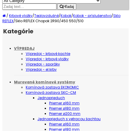
Hľadaj
/
Krbové vložky
/
Teplovzdušné
/
Kobok
/
Kobok - príslušenstvo
/
Sklo
REFLEX
/
Sklo REFLEX Chopok 2R90/450 550/510
Kategórie
VÝPREDAJ
Výpredaj - krbové kachle
Výpredaj - krbové vložky
Výpredaj - sporáky
Výpredaj - el.krby
Murované komínové systémy
Komínová zostava EKONOMIC
Komínová zostava SKC-CM
Jednoprieduch
Priemer ø160 mm
Priemer ø180 mm
Priemer ø200 mm
Jednoprieduch s vetracou šachtou
Priemer ø160 mm
Priemer ø180 mm