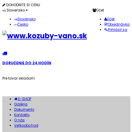
DOHODNITE SI CENU
Slovensko
Účet
Slovensko
Účet
Česko
Objednávka
Prihlásiť sa
DORUČENIE DO 24 HODÍN
Pre tovar skladom
E-SHOP
Galéria
Dokumenty
Kontakty
O nás
Veľkoobchod