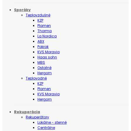
Sporáky
Teplovzdušné
KZP
Plamen
Thorma
La Nordica
ABX
Pokrok
KVS Moravia
Haas sohn
MBS
Ostatné
Hergom
Teplovodné
KZP
Plamen
KVS Moravia
Hergom
Rekuperácia
Rekuperátory
Lokálne - stenné
Centrálne