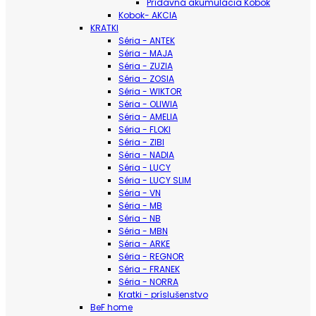
Prídavná akumulacia Kobok
Kobok- AKCIA
KRATKI
Séria - ANTEK
Séria - MAJA
Séria - ZUZIA
Séria - ZOSIA
Séria - WIKTOR
Séria - OLIWIA
Séria - AMELIA
Séria - FLOKI
Séria - ZIBI
Séria - NADIA
Séria - LUCY
Séria - LUCY SLIM
Séria - VN
Séria - MB
Séria - NB
Séria - MBN
Séria - ARKE
Séria - REGNOR
Séria - FRANEK
Séria - NORRA
Kratki - príslušenstvo
BeF home