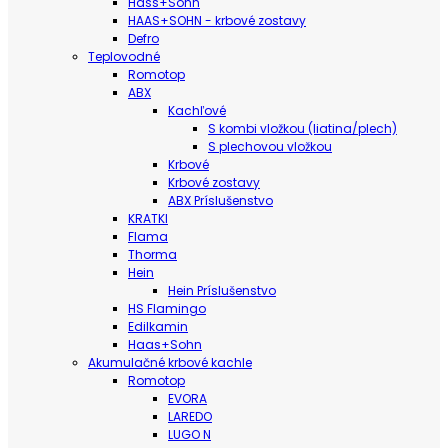
Hass+Sohn
HAAS+SOHN - krbové zostavy
Defro
Teplovodné
Romotop
ABX
Kachľové
S kombi vložkou (liatina/plech)
S plechovou vložkou
Krbové
Krbové zostavy
ABX Príslušenstvo
KRATKI
Flama
Thorma
Hein
Hein Príslušenstvo
HS Flamingo
Edilkamin
Haas+Sohn
Akumulačné krbové kachle
Romotop
EVORA
LAREDO
LUGO N