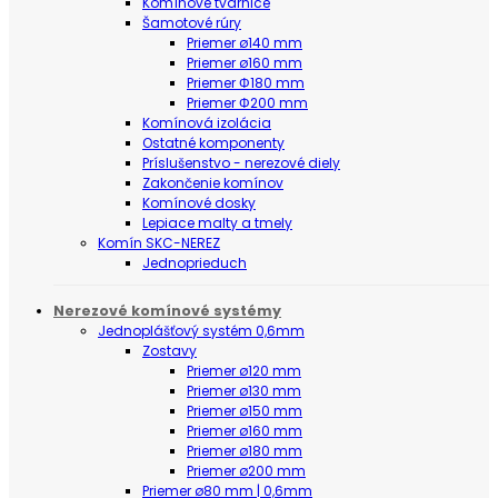
Komínové tvárnice
Šamotové rúry
Priemer ø140 mm
Priemer ø160 mm
Priemer Φ180 mm
Priemer Φ200 mm
Komínová izolácia
Ostatné komponenty
Príslušenstvo - nerezové diely
Zakončenie komínov
Komínové dosky
Lepiace malty a tmely
Komín SKC-NEREZ
Jednoprieduch
Nerezové komínové systémy
Jednoplášťový systém 0,6mm
Zostavy
Priemer ø120 mm
Priemer ø130 mm
Priemer ø150 mm
Priemer ø160 mm
Priemer ø180 mm
Priemer ø200 mm
Priemer ø80 mm | 0,6mm