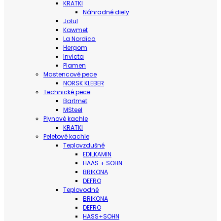
KRATKI
Náhradné diely
Jotul
Kawmet
La Nordica
Hergom
Invicta
Plamen
Mastencové pece
NORSK KLEBER
Technické pece
Bartmet
MSteel
Plynové kachle
KRATKI
Peletové kachle
Teplovzdušné
EDILKAMIN
HAAS + SOHN
BRIKONA
DEFRO
Teplovodné
BRIKONA
DEFRO
HASS+SOHN