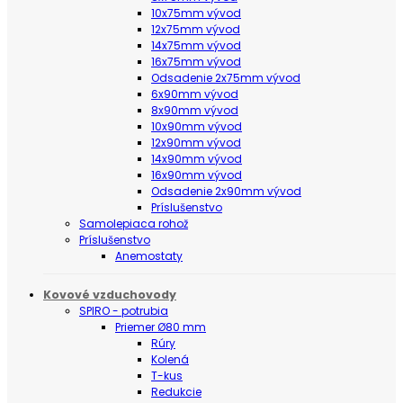
10x75mm vývod
12x75mm vývod
14x75mm vývod
16x75mm vývod
Odsadenie 2x75mm vývod
6x90mm vývod
8x90mm vývod
10x90mm vývod
12x90mm vývod
14x90mm vývod
16x90mm vývod
Odsadenie 2x90mm vývod
Príslušenstvo
Samolepiaca rohož
Príslušenstvo
Anemostaty
Kovové vzduchovody
SPIRO - potrubia
Priemer Ø80 mm
Rúry
Kolená
T-kus
Redukcie