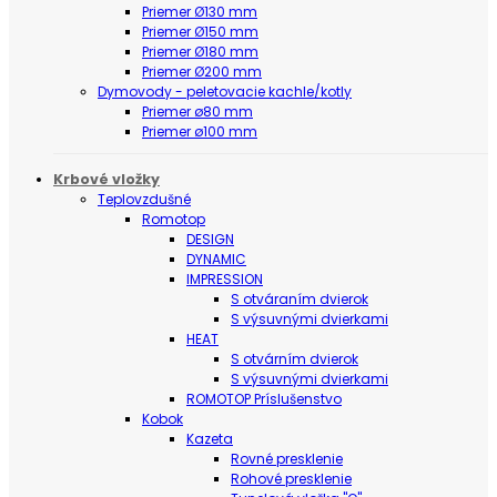
Priemer Ø130 mm
Priemer Ø150 mm
Priemer Ø180 mm
Priemer Ø200 mm
Dymovody - peletovacie kachle/kotly
Priemer ø80 mm
Priemer ø100 mm
Krbové vložky
Teplovzdušné
Romotop
DESIGN
DYNAMIC
IMPRESSION
S otváraním dvierok
S výsuvnými dvierkami
HEAT
S otvárním dvierok
S výsuvnými dvierkami
ROMOTOP Príslušenstvo
Kobok
Kazeta
Rovné presklenie
Rohové presklenie