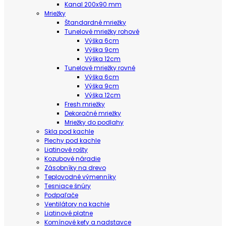
Kanal 200x90 mm
Mriežky
Štandardné mriežky
Tunelové mriežky rohové
Výška 6cm
Výška 9cm
Výška 12cm
Tunelové mriežky rovné
Výška 6cm
Výška 9cm
Výška 12cm
Fresh mriežky
Dekoračné mriežky
Mriežky do podlahy
Skla pod kachle
Plechy pod kachle
Liatinové rošty
Kozubové náradie
Zásobníky na drevo
Teplovodné výmenníky
Tesniace šnúry
Podpaľače
Ventilátory na kachle
Liatinové platne
Komínové kefy a nadstavce