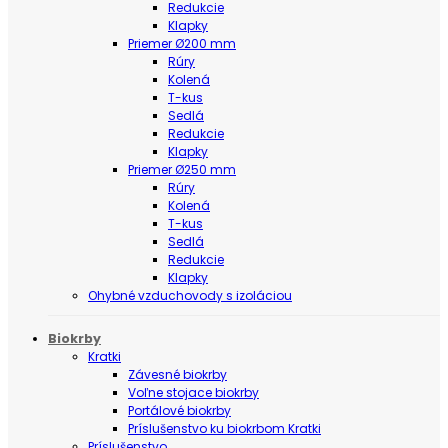
Redukcie
Klapky
Priemer Ø200 mm
Rúry
Kolená
T-kus
Sedlá
Redukcie
Klapky
Priemer Ø250 mm
Rúry
Kolená
T-kus
Sedlá
Redukcie
Klapky
Ohybné vzduchovody s izoláciou
Biokrby
Kratki
Závesné biokrby
Voľne stojace biokrby
Portálové biokrby
Príslušenstvo ku biokrbom Kratki
Príslušenstvo