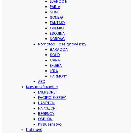
LUANCO N
PARLA
SONE
SONE G
FANTASY
GREMIO
ESQUINA
NORDAC
Romotop - designové krby
BARACCA
SOLID
CARA
E-LERA
LERA
HARMONY
ABX
Kanadské kachle
ENERZONE
PACIFIC ENERGY
HAMPTON
NAPOLEON
REGENCY
OSBURN
Príslušenstvo
Liatinové