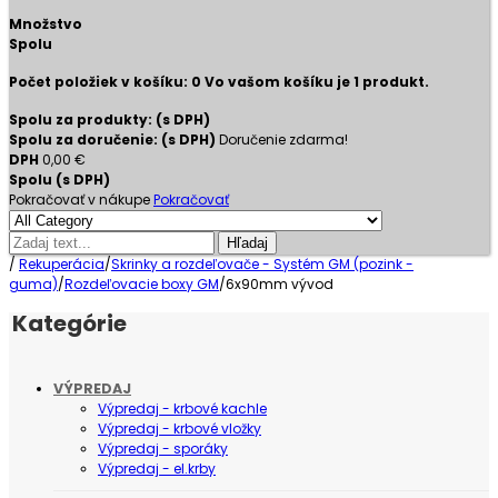
Množstvo
Spolu
Počet položiek v košíku:
0
Vo vašom košíku je 1 produkt.
Spolu za produkty: (s DPH)
Spolu za doručenie: (s DPH)
Doručenie zdarma!
DPH
0,00 €
Spolu (s DPH)
Pokračovať v nákupe
Pokračovať
Hľadaj
/
Rekuperácia
/
Skrinky a rozdeľovače - Systém GM (pozink -
guma)
/
Rozdeľovacie boxy GM
/
6x90mm vývod
Kategórie
VÝPREDAJ
Výpredaj - krbové kachle
Výpredaj - krbové vložky
Výpredaj - sporáky
Výpredaj - el.krby