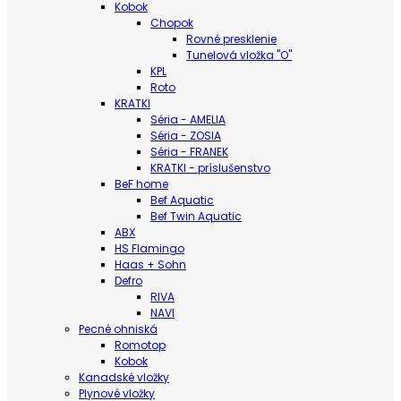
Kobok
Chopok
Rovné presklenie
Tunelová vložka "O"
KPL
Roto
KRATKI
Séria - AMELIA
Séria - ZOSIA
Séria - FRANEK
KRATKI - príslušenstvo
BeF home
Bef Aquatic
Bef Twin Aquatic
ABX
HS Flamingo
Haas + Sohn
Defro
RIVA
NAVI
Pecné ohniská
Romotop
Kobok
Kanadské vložky
Plynové vložky