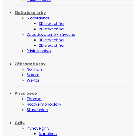
Elektrické krby
S obstavbou
3D efekt ohňa
2D efekt ohňa
Zabudovateľné - závesné
3D efekt ohňa
2D efekt ohňa
Príslušenstvo
Záhradné krby
Norman
Sarom
Wektor
Pizza pece
Thorma
Hotové monobloky
Stavebnice
Grily
Plynové grily
Napoleon