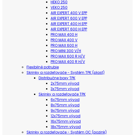
HEKO 250
VEKO 250
AIR EXPERT 400 V EPP
AIR EXPERT 600 V EPP
AIR EXPERT 400 H EPP
AIR EXPERT 600 H EPP
PRO MAX 400 H
PRO MAX 400 V
PRO MAX 600 H
PRO MINI 300 V/H
PRO MAX 600 R H/V
PRO MAX 400 R H/V
Flexibilné potrubie
Skrinky a rozdeľovače - Systém TPK (plast)
Distribučne boxy TPK
2x75mm vývod
3x75mm vývod
Skrinky a rozdeľovače TPK
6x75mm vývod
8x75mm vývod
9x75mm vývod
12x75mm vývod
16x75mm vývod
18x75mm vývod
Skrinky a rozdeľovače - Systém OC (pozink)