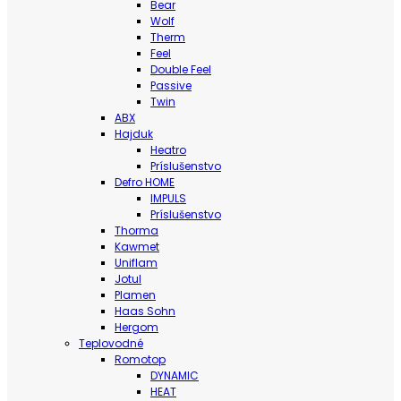
Bear
Wolf
Therm
Feel
Double Feel
Passive
Twin
ABX
Hajduk
Heatro
Príslušenstvo
Defro HOME
IMPULS
Príslušenstvo
Thorma
Kawmet
Uniflam
Jotul
Plamen
Haas Sohn
Hergom
Teplovodné
Romotop
DYNAMIC
HEAT