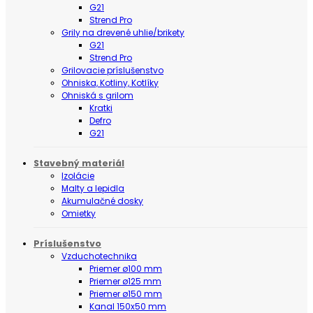
G21
Strend Pro
Grily na drevené uhlie/brikety
G21
Strend Pro
Grilovacie príslušenstvo
Ohniska, Kotliny, Kotlíky
Ohniská s grilom
Kratki
Defro
G21
Stavebný materiál
Izolácie
Malty a lepidla
Akumulačné dosky
Omietky
Príslušenstvo
Vzduchotechnika
Priemer ø100 mm
Priemer ø125 mm
Priemer ø150 mm
Kanal 150x50 mm