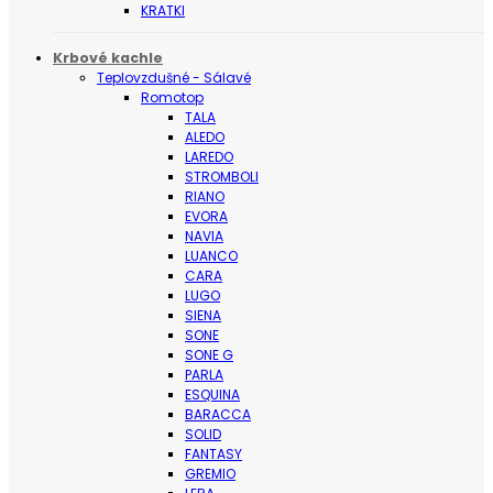
KRATKI
Krbové kachle
Teplovzdušné - Sálavé
Romotop
TALA
ALEDO
LAREDO
STROMBOLI
RIANO
EVORA
NAVIA
LUANCO
CARA
LUGO
SIENA
SONE
SONE G
PARLA
ESQUINA
BARACCA
SOLID
FANTASY
GREMIO