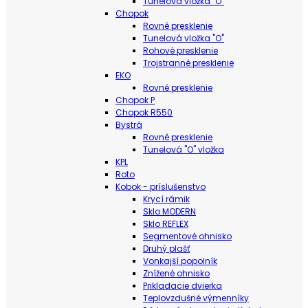
Tunelová vložka "O"
Chopok
Rovné presklenie
Tunelová vložka "O"
Rohové presklenie
Trojstranné presklenie
EKO
Rovné presklenie
Chopok P
Chopok R550
Bystrá
Rovné presklenie
Tunelová "O" vložka
KPL
Roto
Kobok - príslušenstvo
Krycí rámik
Sklo MODERN
Sklo REFLEX
Segmentové ohnisko
Druhý plašť
Vonkajší popolník
Znížené ohnisko
Prikladacie dvierka
Teplovzdušné výmenníky