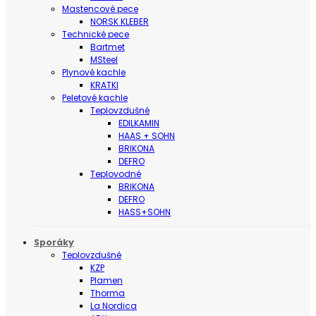
Mastencové pece
NORSK KLEBER
Technické pece
Bartmet
MSteel
Plynové kachle
KRATKI
Peletové kachle
Teplovzdušné
EDILKAMIN
HAAS + SOHN
BRIKONA
DEFRO
Teplovodné
BRIKONA
DEFRO
HASS+SOHN
Sporáky
Teplovzdušné
KZP
Plamen
Thorma
La Nordica