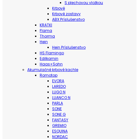
S plechovou vložkou
Krbové
Krbové zostavy
ABX Príslušenstvo
KRATKI
Flama
Thorma
Hein
Hein Príslušenstvo
HS Flamingo
Edilkamin
Haas+Sohn
Akumulačné krbové kachle
Romotop
EVORA
LAREDO
LUGO N
LUANCO N
PARLA
SONE
SONE G
FANTASY
GREMIO
ESQUINA
NORDAC