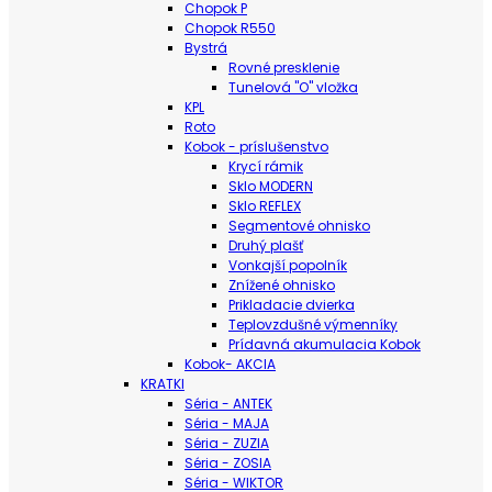
Chopok P
Chopok R550
Bystrá
Rovné presklenie
Tunelová "O" vložka
KPL
Roto
Kobok - príslušenstvo
Krycí rámik
Sklo MODERN
Sklo REFLEX
Segmentové ohnisko
Druhý plašť
Vonkajší popolník
Znížené ohnisko
Prikladacie dvierka
Teplovzdušné výmenníky
Prídavná akumulacia Kobok
Kobok- AKCIA
KRATKI
Séria - ANTEK
Séria - MAJA
Séria - ZUZIA
Séria - ZOSIA
Séria - WIKTOR