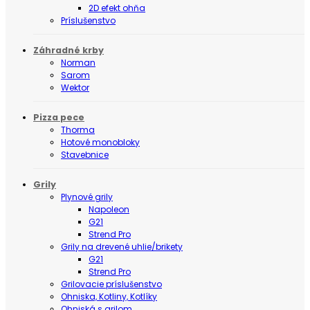
2D efekt ohňa
Príslušenstvo
Záhradné krby
Norman
Sarom
Wektor
Pizza pece
Thorma
Hotové monobloky
Stavebnice
Grily
Plynové grily
Napoleon
G21
Strend Pro
Grily na drevené uhlie/brikety
G21
Strend Pro
Grilovacie príslušenstvo
Ohniska, Kotliny, Kotlíky
Ohniská s grilom