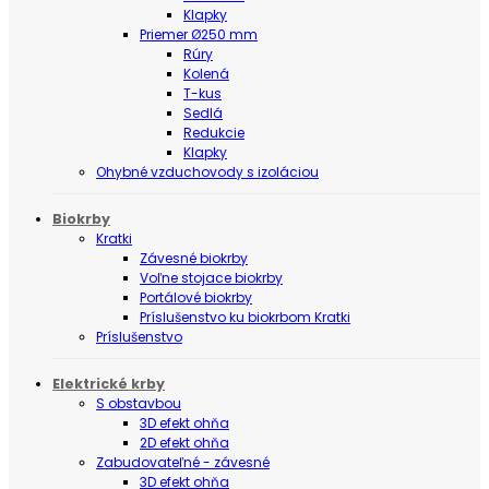
Klapky
Priemer Ø250 mm
Rúry
Kolená
T-kus
Sedlá
Redukcie
Klapky
Ohybné vzduchovody s izoláciou
Biokrby
Kratki
Závesné biokrby
Voľne stojace biokrby
Portálové biokrby
Príslušenstvo ku biokrbom Kratki
Príslušenstvo
Elektrické krby
S obstavbou
3D efekt ohňa
2D efekt ohňa
Zabudovateľné - závesné
3D efekt ohňa