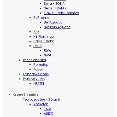
Séria - ZOSIA
Séria - FRANEK
KRATKI - príslušenstvo
BeF home
Bef Aquatic
Bef Twin Aquatic
ABX
HS Flamingo
Haas + Sohn
Defro
RIVA
NAVI
Pecné ohniská
Romotop
Kobok
Kanadské vložky
Plynové vložky
KRATKI
Krbové kachle
Teplovzdušné - Sálavé
Romotop
TALA
ALEDO