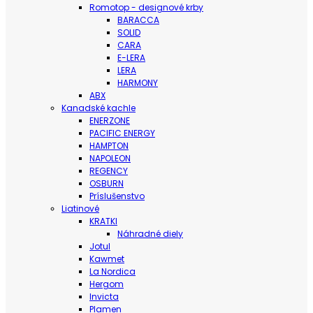
Romotop - designové krby
BARACCA
SOLID
CARA
E-LERA
LERA
HARMONY
ABX
Kanadské kachle
ENERZONE
PACIFIC ENERGY
HAMPTON
NAPOLEON
REGENCY
OSBURN
Príslušenstvo
Liatinové
KRATKI
Náhradné diely
Jotul
Kawmet
La Nordica
Hergom
Invicta
Plamen