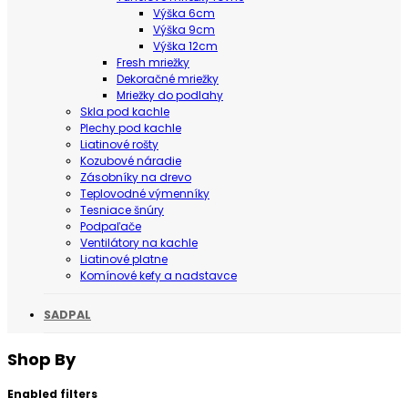
Výška 6cm
Výška 9cm
Výška 12cm
Fresh mriežky
Dekoračné mriežky
Mriežky do podlahy
Skla pod kachle
Plechy pod kachle
Liatinové rošty
Kozubové náradie
Zásobníky na drevo
Teplovodné výmenníky
Tesniace šnúry
Podpaľače
Ventilátory na kachle
Liatinové platne
Komínové kefy a nadstavce
SADPAL
Shop By
Enabled filters