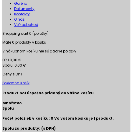
Galéria
Dokumenty
Kontakty
O nás
Veľkoobchod
Shopping cart
0
(položky)
Máte
0
produkty v košíku
V nákupnom košíku nie sú žiadne položky
DPH
0,00 €
Spolu:
0,00 €
Ceny s DPH
Pokladňa
Košík
Produkt bol úspešne pridaný do vášho košíku
Množstvo
Spolu
Počet položiek v košíku:
0
Vo vašom košíku je 1 produkt.
Spolu za produkty: (s DPH)