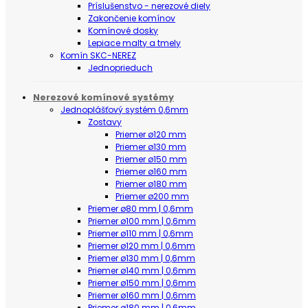
Príslušenstvo - nerezové diely
Zakončenie komínov
Komínové dosky
Lepiace malty a tmely
Komín SKC-NEREZ
Jednoprieduch
Nerezové komínové systémy
Jednoplášťový systém 0,6mm
Zostavy
Priemer ø120 mm
Priemer ø130 mm
Priemer ø150 mm
Priemer ø160 mm
Priemer ø180 mm
Priemer ø200 mm
Priemer ø80 mm | 0,6mm
Priemer ø100 mm | 0,6mm
Priemer ø110 mm | 0,6mm
Priemer ø120 mm | 0,6mm
Priemer ø130 mm | 0,6mm
Priemer ø140 mm | 0,6mm
Priemer ø150 mm | 0,6mm
Priemer ø160 mm | 0,6mm
Priemer ø180 mm | 0,6mm