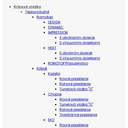
Krbové vložky
Teplovzdušné
Romotop
DESIGN
DYNAMIC
IMPRESSION
S otváraním dvierok
S výsuvnými dvierkami
HEAT
S otvárním dvierok
S výsuvnými dvierkami
ROMOTOP Príslušenstvo
Kobok
Kazeta
Rovné presklenie
Rohové presklenie
Tunelová vložka "O"
Chopok
Rovné presklenie
Tunelová vložka "O"
Rohové presklenie
Trojstranné presklenie
EKO
Rovné presklenie