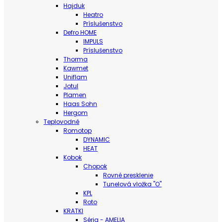
Hajduk
Heatro
Príslušenstvo
Defro HOME
IMPULS
Príslušenstvo
Thorma
Kawmet
Uniflam
Jotul
Plamen
Haas Sohn
Hergom
Teplovodné
Romotop
DYNAMIC
HEAT
Kobok
Chopok
Rovné presklenie
Tunelová vložka "O"
KPL
Roto
KRATKI
Séria - AMELIA