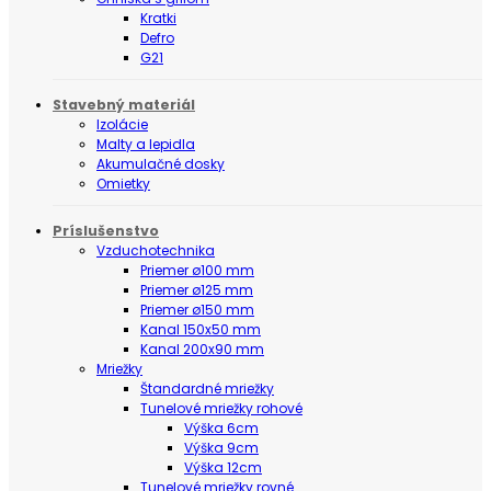
Kratki
Defro
G21
Stavebný materiál
Izolácie
Malty a lepidla
Akumulačné dosky
Omietky
Príslušenstvo
Vzduchotechnika
Priemer ø100 mm
Priemer ø125 mm
Priemer ø150 mm
Kanal 150x50 mm
Kanal 200x90 mm
Mriežky
Štandardné mriežky
Tunelové mriežky rohové
Výška 6cm
Výška 9cm
Výška 12cm
Tunelové mriežky rovné