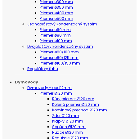
Priemer ø300 mm
Priemer ø350 mm
Priemer ø400 mm
Priemer ø500 mm
Jednopláštový kondenzačný systém
Priemer ø60 mm
Priemer ø80 mm
Priemer ø100 mm
Dvojplášťový kondenzačný systém
Priemer ø60/100 mm
Priemer ø80/125 mm
Priemer ø100/150 mm
Regulátory ťahu
Dymovody
Dymovody - oceľ 2mm
Priemer Ø120 mm
Rúry priemer Ø120 mm
Kolená priemer Ø120 mm
Komínový prechod Ø120 mm
Zder Ø120 mm
Klapky Ø120 mm
Sopúch Ø120 mm
Ružice Ø120 mm
Redukcie Ø120 mm