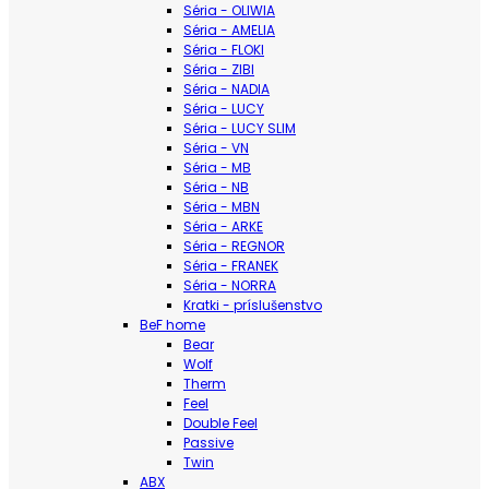
Séria - OLIWIA
Séria - AMELIA
Séria - FLOKI
Séria - ZIBI
Séria - NADIA
Séria - LUCY
Séria - LUCY SLIM
Séria - VN
Séria - MB
Séria - NB
Séria - MBN
Séria - ARKE
Séria - REGNOR
Séria - FRANEK
Séria - NORRA
Kratki - príslušenstvo
BeF home
Bear
Wolf
Therm
Feel
Double Feel
Passive
Twin
ABX