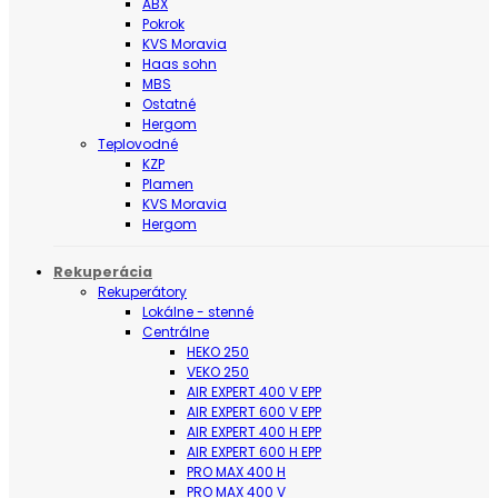
ABX
Pokrok
KVS Moravia
Haas sohn
MBS
Ostatné
Hergom
Teplovodné
KZP
Plamen
KVS Moravia
Hergom
Rekuperácia
Rekuperátory
Lokálne - stenné
Centrálne
HEKO 250
VEKO 250
AIR EXPERT 400 V EPP
AIR EXPERT 600 V EPP
AIR EXPERT 400 H EPP
AIR EXPERT 600 H EPP
PRO MAX 400 H
PRO MAX 400 V