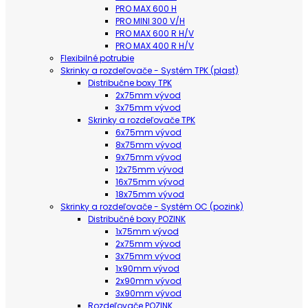
PRO MAX 600 H
PRO MINI 300 V/H
PRO MAX 600 R H/V
PRO MAX 400 R H/V
Flexibilné potrubie
Skrinky a rozdeľovače - Systém TPK (plast)
Distribučne boxy TPK
2x75mm vývod
3x75mm vývod
Skrinky a rozdeľovače TPK
6x75mm vývod
8x75mm vývod
9x75mm vývod
12x75mm vývod
16x75mm vývod
18x75mm vývod
Skrinky a rozdeľovače - Systém OC (pozink)
Distribučné boxy POZINK
1x75mm vývod
2x75mm vývod
3x75mm vývod
1x90mm vývod
2x90mm vývod
3x90mm vývod
Rozdeľovače POZINK