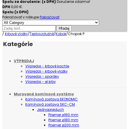
Spolu za doručenie: (s DPH)
Doručenie zdarma!
DPH
0,00 €
Spolu (s DPH)
Pokračovať v nákupe
Pokračovať
Hľadaj
/
Krbové vložky
/
Teplovzdušné
/
Kobok
/
Chopok P
Kategórie
VÝPREDAJ
Výpredaj - krbové kachle
Výpredaj - krbové vložky
Výpredaj - sporáky
Výpredaj - el.krby
Murované komínové systémy
Komínová zostava EKONOMIC
Komínová zostava SKC-CM
Jednoprieduch
Priemer ø160 mm
Priemer ø180 mm
Priemer ø200 mm