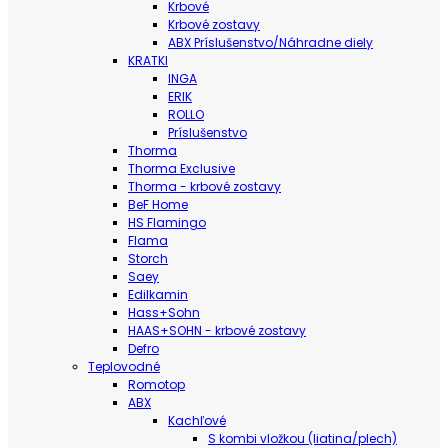
Krbové
Krbové zostavy
ABX Príslušenstvo/Náhradne diely
KRATKI
INGA
ERIK
ROLLO
Príslušenstvo
Thorma
Thorma Exclusive
Thorma - krbové zostavy
BeF Home
HS Flamingo
Flama
Storch
Saey
Edilkamin
Hass+Sohn
HAAS+SOHN - krbové zostavy
Defro
Teplovodné
Romotop
ABX
Kachľové
S kombi vložkou (liatina/plech)