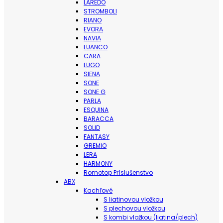
LAREDO
STROMBOLI
RIANO
EVORA
NAVIA
LUANCO
CARA
LUGO
SIENA
SONE
SONE G
PARLA
ESQUINA
BARACCA
SOLID
FANTASY
GREMIO
LERA
HARMONY
Romotop Príslušenstvo
ABX
Kachľové
S liatinovou vložkou
S plechovou vložkou
S kombi vložkou (liatina/plech)