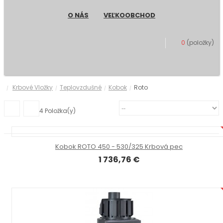
O NÁS
VEĽKOOBCHOD
0
(položky)
Krbové Vložky
Teplovzdušné
Kobok
Roto
/
/
/
/
4
Položka(y)
Kobok ROTO 450 - 530/325 Krbová pec
1 736,76 €