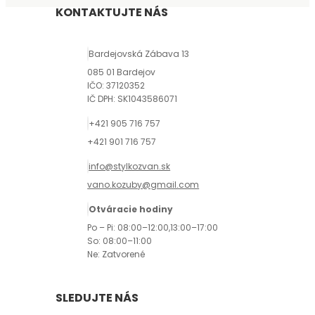
KONTAKTUJTE NÁS
Bardejovská Zábava 13
085 01 Bardejov
IČO: 37120352
IČ DPH: SK1043586071
+421 905 716 757
+421 901 716 757
info@stylkozvan.sk
vano.kozuby@gmail.com
Otváracie hodiny
Po – Pi: 08:00–12:00,13:00–17:00
So: 08:00–11:00
Ne: Zatvorené
SLEDUJTE NÁS