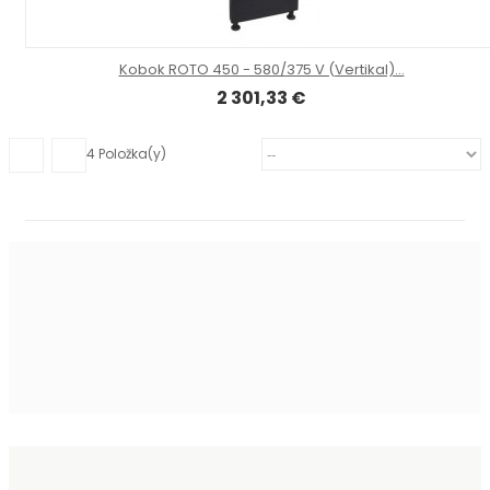
Kobok ROTO 450 - 580/375 V (Vertikal)...
2 301,33 €
4
Položka(y)