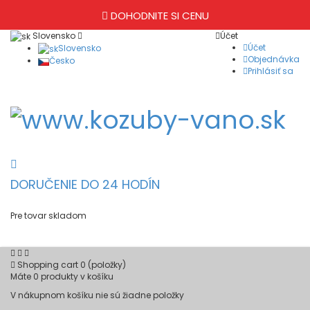
DOHODNITE SI CENU
Slovensko
Účet
Účet
Slovensko
Objednávka
Česko
Prihlásiť sa
DORUČENIE DO 24 HODÍN
Pre tovar skladom
Shopping cart
0
(položky)
Máte
0
produkty v košíku
V nákupnom košíku nie sú žiadne položky