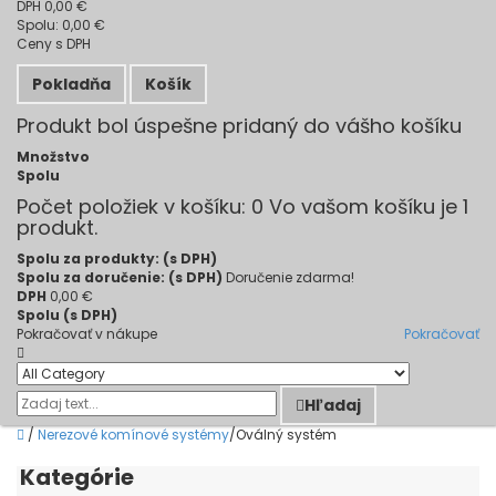
DPH
0,00 €
Spolu:
0,00 €
Ceny s DPH
Pokladňa
Košík
Produkt bol úspešne pridaný do vášho košíku
Množstvo
Spolu
Počet položiek v košíku:
0
Vo vašom košíku je 1
produkt.
Spolu za produkty: (s DPH)
Spolu za doručenie: (s DPH)
Doručenie zdarma!
DPH
0,00 €
Spolu (s DPH)
Pokračovať v nákupe
Pokračovať
Hľadaj
/
Nerezové komínové systémy
/
Oválný systém
Kategórie