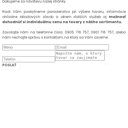
Ďakujeme za návštevu našej stránky.
Radi Vám poskytneme poradenstvo pri výbere tovaru, informácie
ohľadne skladových zásob a okrem ďalších služieb aj
možnosť
dohodnúť si individuálnu cenu na tovary z nášho sortimentu.
Zavolajte nám na telefónne čísla: 0905 716 757, 0901 716 757, alebo
nám nechajte správu s kontaktom, na ktorý sa Vám ozveme.
POSLAŤ