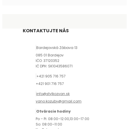
KONTAKTUJTE NÁS
Bardejovská Zábava 13
085 01 Bardejov
IČO: 37120352
IČ DPH: SK1043586071
+421 905 716 757
+421 901 716 757
info@stylkozvan.sk
vano.kozuby@gmail.com
Otváracie hodiny
Po – Pi: 08:00–12:00,13:00–17:00
So: 08:00–11:00