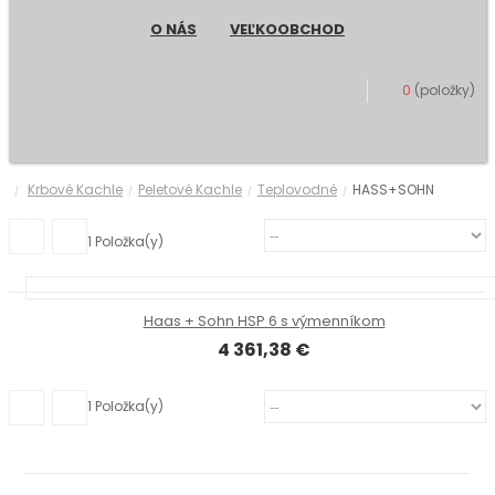
O NÁS
VEĽKOOBCHOD
0
(položky)
Krbové Kachle
Peletové Kachle
Teplovodné
HASS+SOHN
/
/
/
/
1
Položka(y)
Haas + Sohn HSP 6 s výmenníkom
4 361,38 €
1
Položka(y)