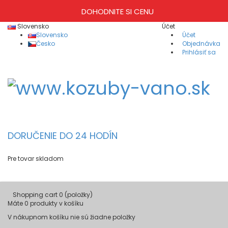
DOHODNITE SI CENU
Slovensko
Účet
Slovensko
Účet
Česko
Objednávka
Prihlásiť sa
DORUČENIE DO 24 HODÍN
Pre tovar skladom
Shopping cart
0
(položky)
Máte
0
produkty v košíku
V nákupnom košíku nie sú žiadne položky