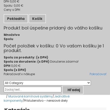
DPH
0,00 €
Spolu:
0,00 €
Ceny s DPH
Pokladňa
Košík
Produkt bol úspešne pridaný do vášho košíku
Množstvo
Spolu
Počet položiek v košíku:
0
Vo vašom košíku je 1
produkt.
Spolu za produkty: (s DPH)
Spolu za doručenie: (s DPH)
Doručenie zdarma!
DPH
0,00 €
Spolu (s DPH)
Pokračovať v nákupe
Pokračovať
Hľadaj
/
Murované komínové systémy
/
Jednotlivé
komponenty
/
Príslušenstvo - nerezové diely
Kategórie