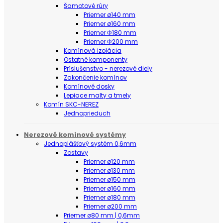
Šamotové rúry
Priemer ø140 mm
Priemer ø160 mm
Priemer Φ180 mm
Priemer Φ200 mm
Komínová izolácia
Ostatné komponenty
Príslušenstvo - nerezové diely
Zakončenie komínov
Komínové dosky
Lepiace malty a tmely
Komín SKC-NEREZ
Jednoprieduch
Nerezové komínové systémy
Jednoplášťový systém 0,6mm
Zostavy
Priemer ø120 mm
Priemer ø130 mm
Priemer ø150 mm
Priemer ø160 mm
Priemer ø180 mm
Priemer ø200 mm
Priemer ø80 mm | 0,6mm