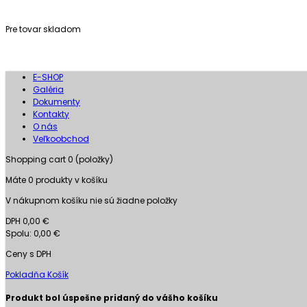
Pre tovar skladom
E-SHOP
Galéria
Dokumenty
Kontakty
O nás
Veľkoobchod
Shopping cart
0
(položky)
Máte
0
produkty v košíku
V nákupnom košíku nie sú žiadne položky
DPH
0,00 €
Spolu:
0,00 €
Ceny s DPH
Pokladňa
Košík
Produkt bol úspešne pridaný do vášho košíku