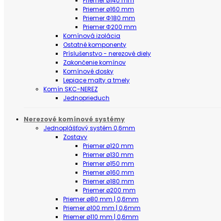
Priemer ø140 mm
Priemer ø160 mm
Priemer Φ180 mm
Priemer Φ200 mm
Komínová izolácia
Ostatné komponenty
Príslušenstvo - nerezové diely
Zakončenie komínov
Komínové dosky
Lepiace malty a tmely
Komín SKC-NEREZ
Jednoprieduch
Nerezové komínové systémy
Jednoplášťový systém 0,6mm
Zostavy
Priemer ø120 mm
Priemer ø130 mm
Priemer ø150 mm
Priemer ø160 mm
Priemer ø180 mm
Priemer ø200 mm
Priemer ø80 mm | 0,6mm
Priemer ø100 mm | 0,6mm
Priemer ø110 mm | 0,6mm