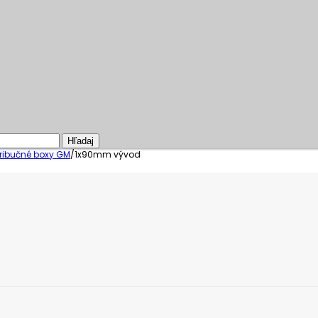
Hľadaj
tribučné boxy GM
/
1x90mm vývod