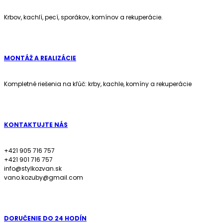
Krbov, kachlí, pecí, sporákov, komínov a rekuperácie.
MONTÁŽ A REALIZÁCIE
Kompletné riešenia na kľúč: krby, kachle, komíny a rekuperácie
KONTAKTUJTE NÁS
+421 905 716 757
+421 901 716 757
info@stylkozvan.sk
vano.kozuby@gmail.com
DORUČENIE DO 24 HODÍN