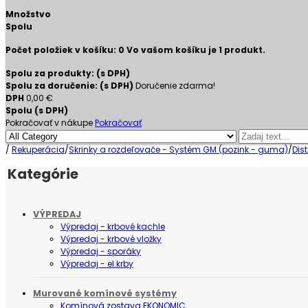
Množstvo
Spolu
Počet položiek v košíku:
0
Vo vašom košíku je 1 produkt.
Spolu za produkty: (s DPH)
Spolu za doručenie: (s DPH)
Doručenie zdarma!
DPH
0,00 €
Spolu (s DPH)
Pokračovať v nákupe
Pokračovať
/
Rekuperácia
/
Skrinky a rozdeľovače - Systém GM (pozink - guma)
/
Dis
Kategórie
VÝPREDAJ
Výpredaj - krbové kachle
Výpredaj - krbové vložky
Výpredaj - sporáky
Výpredaj - el.krby
Murované komínové systémy
Komínová zostava EKONOMIC