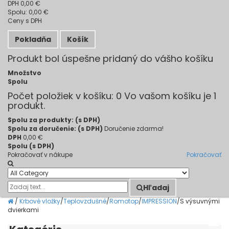
DPH
0,00 €
Spolu:
0,00 €
Ceny s DPH
Pokladňa
Košík
Produkt bol úspešne pridaný do vášho košíku
Množstvo
Spolu
Počet položiek v košíku:
0
Vo vašom košíku je 1
produkt.
Spolu za produkty: (s DPH)
Spolu za doručenie: (s DPH)
Doručenie zdarma!
DPH
0,00 €
Spolu (s DPH)
Pokračovať v nákupe
Pokračovať
Hľadaj
/
Krbové vložky
/
Teplovzdušné
/
Romotop
/
IMPRESSION
/
S výsuvnými
dvierkami