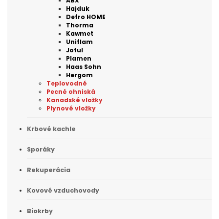
ABX
Hajduk
Defro HOME
Thorma
Kawmet
Uniflam
Jotul
Plamen
Haas Sohn
Hergom
Teplovodné
Pecné ohniská
Kanadské vložky
Plynové vložky
Krbové kachle
Sporáky
Rekuperácia
Kovové vzduchovody
Biokrby