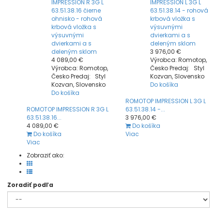
IMPRESSION R 3G L
IMPRESSION L 3G L
63.51.38.16 čierne
63.51.38.14 - rohová
ohnisko - rohová
krbová vložka s
krbová vložka s
výsuvnými
výsuvnými
dvierkami a s
dvierkami a s
deleným sklom
deleným sklom
3 976,00 €
4 089,00 €
Výrobca: Romotop,
Výrobca: Romotop,
Česko Predaj: Styl
Česko Predaj: Styl
Kozvan, Slovensko
Kozvan, Slovensko
Do košíka
Do košíka
ROMOTOP IMPRESSION L 3G L
ROMOTOP IMPRESSION R 3G L
63.51.38.14 -...
63.51.38.16...
3 976,00 €
4 089,00 €
Do košíka
Do košíka
Viac
Viac
Zobraziť ako:
Zoradiť podľa