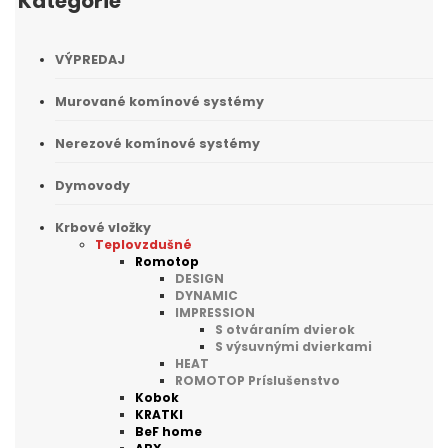
Kategórie
VÝPREDAJ
Murované komínové systémy
Nerezové komínové systémy
Dymovody
Krbové vložky
Teplovzdušné
Romotop
DESIGN
DYNAMIC
IMPRESSION
S otváraním dvierok
S výsuvnými dvierkami
HEAT
ROMOTOP Príslušenstvo
Kobok
KRATKI
BeF home