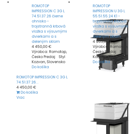
ROMOTOP
ROMOTOP
IMPRESSION C 3G L
IMPRESSION U 3G L
74.51.37.26 čierne
55.51.55.24 K1 -
ohnisko -
trojstranná krbová
trojstranná krbová
vložka s výsuvnými
vložka s výsuvnými
dvierkami a s
dvierkami a s
deleným sklom
deleným sklom
4 965,00 €
4 450,00 €
Výrobca: Romotop,
Výrobca: Romotop,
Česko Predaj: Styl
Česko Predaj: Styl
Kozvan, Slovensko
Kozvan, Slovensko
Do košíka
Do košíka
ROMOTOP IMPRESSION C 3G L
74.51.37.26...
4 450,00 €
Do košíka
Viac