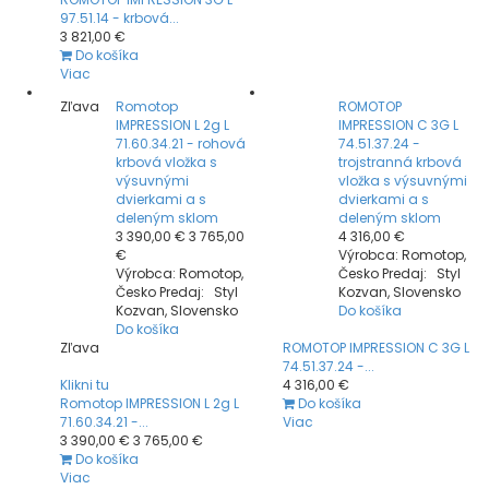
97.51.14 - krbová...
3 821,00 €
Do košíka
Viac
Zľava
Romotop
ROMOTOP
IMPRESSION L 2g L
IMPRESSION C 3G L
71.60.34.21 - rohová
74.51.37.24 -
krbová vložka s
trojstranná krbová
výsuvnými
vložka s výsuvnými
dvierkami a s
dvierkami a s
deleným sklom
deleným sklom
3 390,00 €
3 765,00
4 316,00 €
€
Výrobca: Romotop,
Výrobca: Romotop,
Česko Predaj: Styl
Česko Predaj: Styl
Kozvan, Slovensko
Kozvan, Slovensko
Do košíka
Do košíka
Zľava
ROMOTOP IMPRESSION C 3G L
74.51.37.24 -...
Klikni tu
4 316,00 €
Romotop IMPRESSION L 2g L
Do košíka
71.60.34.21 -...
Viac
3 390,00 €
3 765,00 €
Do košíka
Viac