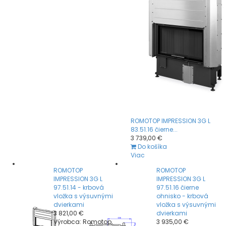
ROMOTOP IMPRESSION 3G L
83.51.16 čierne...
3 739,00 €
Do košíka
Viac
ROMOTOP
ROMOTOP
IMPRESSION 3G L
IMPRESSION 3G L
97.51.14 - krbová
97.51.16 čierne
vložka s výsuvnými
ohnisko - krbová
dvierkami
vložka s výsuvnými
3 821,00 €
dvierkami
Výrobca: Romotop,
3 935,00 €