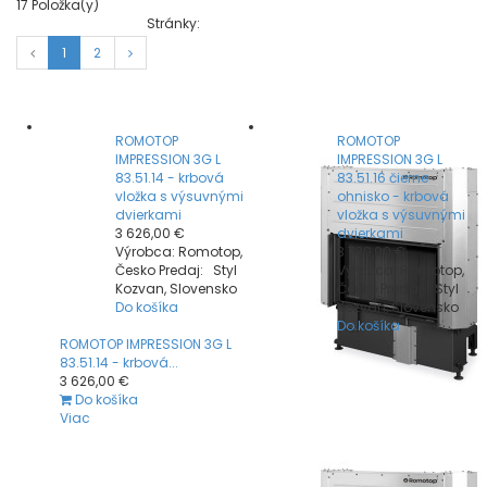
17
Položka(y)
Stránky:
1
2
ROMOTOP
ROMOTOP
IMPRESSION 3G L
IMPRESSION 3G L
83.51.14 - krbová
83.51.16 čierne
vložka s výsuvnými
ohnisko - krbová
dvierkami
vložka s výsuvnými
3 626,00 €
dvierkami
Výrobca: Romotop,
3 739,00 €
Česko Predaj: Styl
Výrobca: Romotop,
Kozvan, Slovensko
Česko Predaj: Styl
Do košíka
Kozvan, Slovensko
Do košíka
ROMOTOP IMPRESSION 3G L
83.51.14 - krbová...
3 626,00 €
Do košíka
Viac