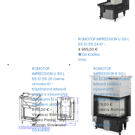
ROMOTOP IMPRESSION U 3G L
55.51.55.24 K1 -...
4 965,00 €
Do košíka
Viac
ROMOTOP
ROMOTOP
IMPRESSION U 3G L
IMPRESSION R 3G L
55.51.55.26 čierne
63.51.38.14 - rohová
ohnisko K1 -
krbová vložka s
trojstranná krbová
výsuvnými
vložka s výsuvnými
dvierkami a s
dvierkami a s
deleným sklom
deleným sklom
3 976,00 €
5 119,00 €
Výrobca: Romotop,
Výrobca: Romotop,
Česko Predaj: Styl
Česko Predaj: Styl
Kozvan, Slovensko
Kozvan, Slovensko
Do košíka
Do košíka