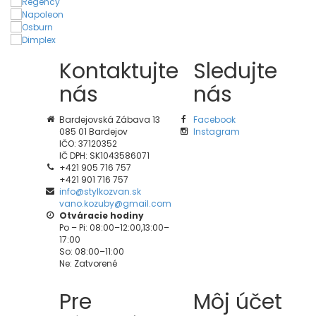
Kontaktujte
Sledujte
nás
nás
Bardejovská Zábava 13
Facebook
085 01 Bardejov
Instagram
IČO: 37120352
IČ DPH: SK1043586071
+421 905 716 757
+421 901 716 757
info@stylkozvan.sk
vano.kozuby@gmail.com
Otváracie hodiny
Po – Pi: 08:00–12:00,13:00–
17:00
So: 08:00–11:00
Ne: Zatvorené
Pre
Môj účet