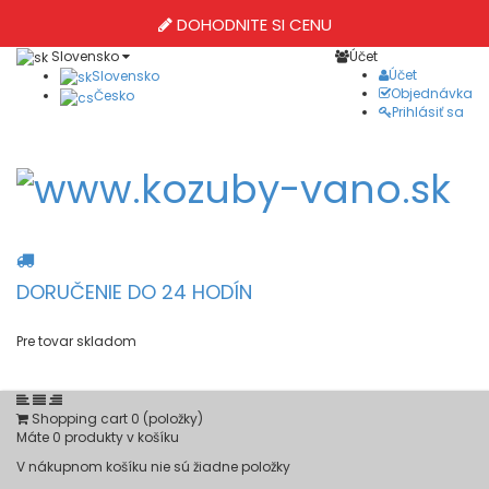
DOHODNITE SI CENU
Slovensko
Účet
Účet
Slovensko
Objednávka
Česko
Prihlásiť sa
DORUČENIE DO 24 HODÍN
Pre tovar skladom
Shopping cart
0
(položky)
Máte
0
produkty v košíku
V nákupnom košíku nie sú žiadne položky