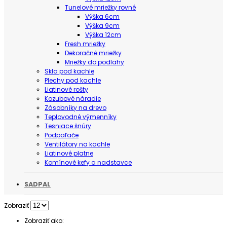
Tunelové mriežky rovné
Výška 6cm
Výška 9cm
Výška 12cm
Fresh mriežky
Dekoračné mriežky
Mriežky do podlahy
Skla pod kachle
Plechy pod kachle
Liatinové rošty
Kozubové náradie
Zásobníky na drevo
Teplovodné výmenníky
Tesniace šnúry
Podpaľače
Ventilátory na kachle
Liatinové platne
Komínové kefy a nadstavce
SADPAL
Zobraziť
Zobraziť ako: