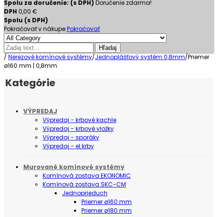
Spolu za doručenie: (s DPH)
Doručenie zdarma!
DPH
0,00 €
Spolu (s DPH)
Pokračovať v nákupe
Pokračovať
Hľadaj
/
Nerezové komínové systémy
/
Jednoplášťový systém 0,8mm
/
Priemer
ø160 mm | 0,8mm
Kategórie
VÝPREDAJ
Výpredaj - krbové kachle
Výpredaj - krbové vložky
Výpredaj - sporáky
Výpredaj - el.krby
Murované komínové systémy
Komínová zostava EKONOMIC
Komínová zostava SKC-CM
Jednoprieduch
Priemer ø160 mm
Priemer ø180 mm