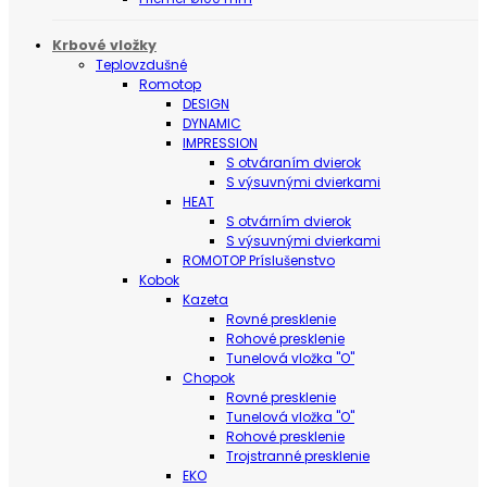
Krbové vložky
Teplovzdušné
Romotop
DESIGN
DYNAMIC
IMPRESSION
S otváraním dvierok
S výsuvnými dvierkami
HEAT
S otvárním dvierok
S výsuvnými dvierkami
ROMOTOP Príslušenstvo
Kobok
Kazeta
Rovné presklenie
Rohové presklenie
Tunelová vložka "O"
Chopok
Rovné presklenie
Tunelová vložka "O"
Rohové presklenie
Trojstranné presklenie
EKO