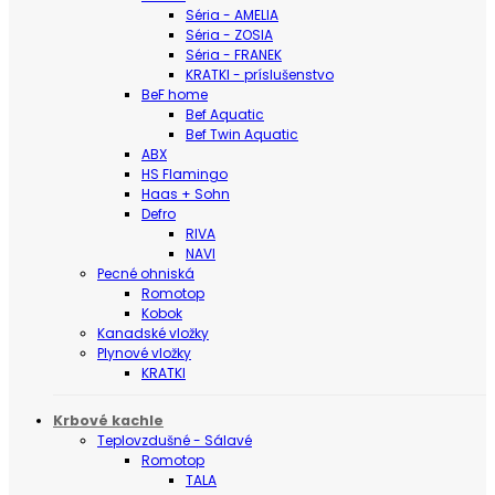
Séria - AMELIA
Séria - ZOSIA
Séria - FRANEK
KRATKI - príslušenstvo
BeF home
Bef Aquatic
Bef Twin Aquatic
ABX
HS Flamingo
Haas + Sohn
Defro
RIVA
NAVI
Pecné ohniská
Romotop
Kobok
Kanadské vložky
Plynové vložky
KRATKI
Krbové kachle
Teplovzdušné - Sálavé
Romotop
TALA