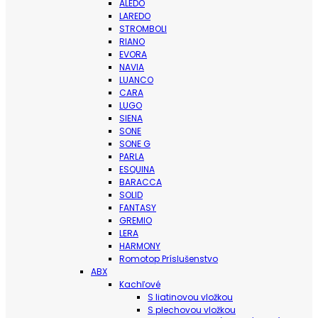
ALEDO
LAREDO
STROMBOLI
RIANO
EVORA
NAVIA
LUANCO
CARA
LUGO
SIENA
SONE
SONE G
PARLA
ESQUINA
BARACCA
SOLID
FANTASY
GREMIO
LERA
HARMONY
Romotop Príslušenstvo
ABX
Kachľové
S liatinovou vložkou
S plechovou vložkou