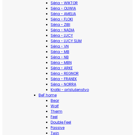
Séria - WIKTOR
Séria - OLIWIA
Séria - AMELIA
Séria - FLOKI
Séria - ZIBI
Séria - NADIA
Séria - LUCY
Séria - LUCY SLIM
Séria - VN
Séria - MB
Séria - NB
Séria - MBN
Séria - ARKE
Séria - REGNOR
Séria - FRANEK
Séria - NORRA
Kratki - príslušenstvo
BeF home
Bear
Wolf
Therm
Feel
Double Feel
Passive
Twin