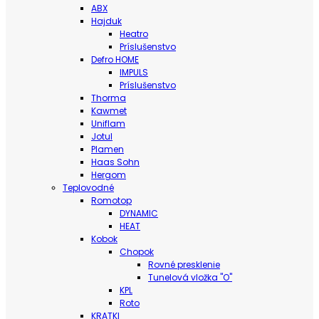
ABX
Hajduk
Heatro
Príslušenstvo
Defro HOME
IMPULS
Príslušenstvo
Thorma
Kawmet
Uniflam
Jotul
Plamen
Haas Sohn
Hergom
Teplovodné
Romotop
DYNAMIC
HEAT
Kobok
Chopok
Rovné presklenie
Tunelová vložka "O"
KPL
Roto
KRATKI