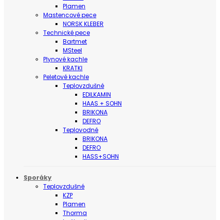
Plamen
Mastencové pece
NORSK KLEBER
Technické pece
Bartmet
MSteel
Plynové kachle
KRATKI
Peletové kachle
Teplovzdušné
EDILKAMIN
HAAS + SOHN
BRIKONA
DEFRO
Teplovodné
BRIKONA
DEFRO
HASS+SOHN
Sporáky
Teplovzdušné
KZP
Plamen
Thorma