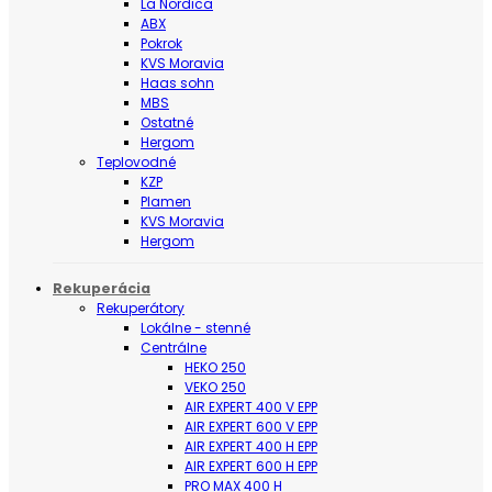
La Nordica
ABX
Pokrok
KVS Moravia
Haas sohn
MBS
Ostatné
Hergom
Teplovodné
KZP
Plamen
KVS Moravia
Hergom
Rekuperácia
Rekuperátory
Lokálne - stenné
Centrálne
HEKO 250
VEKO 250
AIR EXPERT 400 V EPP
AIR EXPERT 600 V EPP
AIR EXPERT 400 H EPP
AIR EXPERT 600 H EPP
PRO MAX 400 H