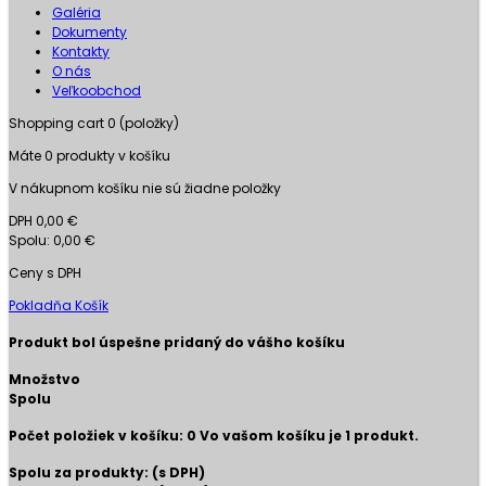
Galéria
Dokumenty
Kontakty
O nás
Veľkoobchod
Shopping cart
0
(položky)
Máte
0
produkty v košíku
V nákupnom košíku nie sú žiadne položky
DPH
0,00 €
Spolu:
0,00 €
Ceny s DPH
Pokladňa
Košík
Produkt bol úspešne pridaný do vášho košíku
Množstvo
Spolu
Počet položiek v košíku:
0
Vo vašom košíku je 1 produkt.
Spolu za produkty: (s DPH)