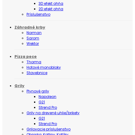
3D efekt ohňa
2D efekt ohňa
Príslušenstvo
Záhradné krby
Norman
Sarom
Wektor
Pizza pece
Thorma
Hotové monobloky
Stavebnice
Grily
Plynové grily
Napoleon
G21
Strend Pro
Grily na drevené uhlie/brikety
G21
Strend Pro
Grilovacie príslušenstvo
Ohniska, Kotliny, Kotlíky