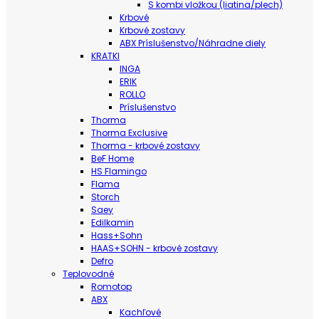
S kombi vložkou (liatina/plech)
Krbové
Krbové zostavy
ABX Príslušenstvo/Náhradne diely
KRATKI
INGA
ERIK
ROLLO
Príslušenstvo
Thorma
Thorma Exclusive
Thorma - krbové zostavy
BeF Home
HS Flamingo
Flama
Storch
Saey
Edilkamin
Hass+Sohn
HAAS+SOHN - krbové zostavy
Defro
Teplovodné
Romotop
ABX
Kachľové