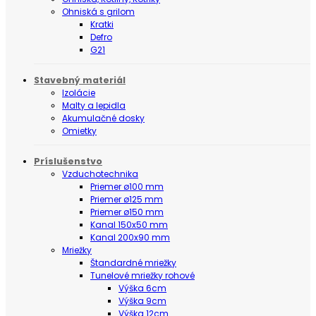
Ohniská s grilom
Kratki
Defro
G21
Stavebný materiál
Izolácie
Malty a lepidla
Akumulačné dosky
Omietky
Príslušenstvo
Vzduchotechnika
Priemer ø100 mm
Priemer ø125 mm
Priemer ø150 mm
Kanal 150x50 mm
Kanal 200x90 mm
Mriežky
Štandardné mriežky
Tunelové mriežky rohové
Výška 6cm
Výška 9cm
Výška 12cm