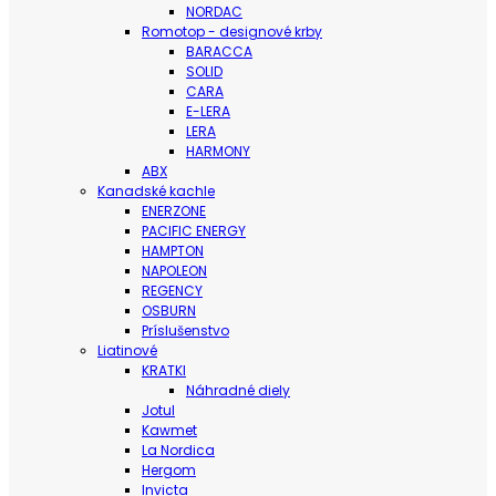
NORDAC
Romotop - designové krby
BARACCA
SOLID
CARA
E-LERA
LERA
HARMONY
ABX
Kanadské kachle
ENERZONE
PACIFIC ENERGY
HAMPTON
NAPOLEON
REGENCY
OSBURN
Príslušenstvo
Liatinové
KRATKI
Náhradné diely
Jotul
Kawmet
La Nordica
Hergom
Invicta