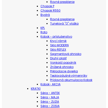
Rovné presklenie
Chopok P
Chopok R550
Bystrá
Rovné presklenie
Tunelová "O" vložka
KPL
Roto
Kobok - príslušenstvo
Krycí rámik
Sklo MODERN
Sklo REFLEX
Segmentové ohnisko
Druhý plašť
Vonkajší popolník
Znížené ohnisko
Prikladacie dvierka
Teplovzdušné výmenníky
Prídavná akumulacia Kobok
Kobok- AKCIA
KRATKI
Séria - ANTEK
Séria - MAJA
Séria - ZUZIA
Séria - ZOSIA