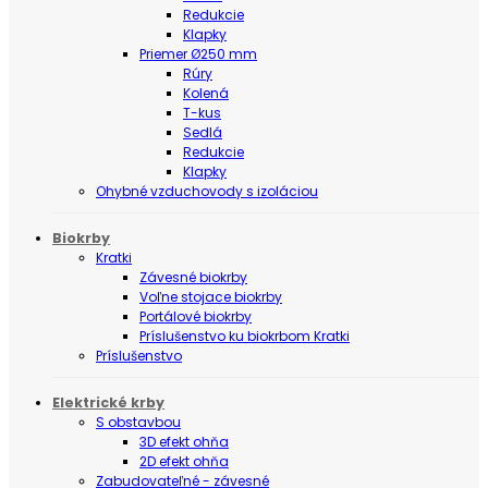
Redukcie
Klapky
Priemer Ø250 mm
Rúry
Kolená
T-kus
Sedlá
Redukcie
Klapky
Ohybné vzduchovody s izoláciou
Biokrby
Kratki
Závesné biokrby
Voľne stojace biokrby
Portálové biokrby
Príslušenstvo ku biokrbom Kratki
Príslušenstvo
Elektrické krby
S obstavbou
3D efekt ohňa
2D efekt ohňa
Zabudovateľné - závesné