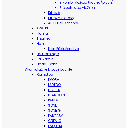
S kombi vložkou (liatina/plech)
S plechovou vložkou
Krbové
Krbové zostavy
ABX Príslušenstvo
KRATKI
Flama
Thorma
Hein
Hein Príslušenstvo
HS Flamingo
Edilkamin
Haas+Sohn
Akumulačné krbové kachle
Romotop
EVORA
LAREDO
LUGO N
LUANCO N
PARLA
SONE
SONE G
FANTASY
GREMIO
ESQUINA