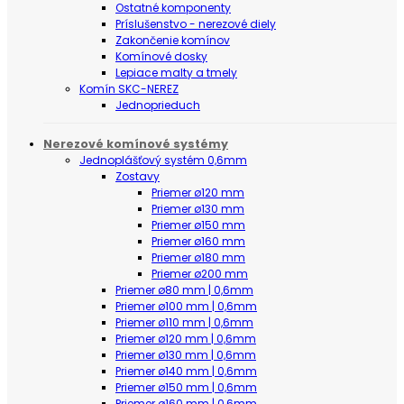
Ostatné komponenty
Príslušenstvo - nerezové diely
Zakončenie komínov
Komínové dosky
Lepiace malty a tmely
Komín SKC-NEREZ
Jednoprieduch
Nerezové komínové systémy
Jednoplášťový systém 0,6mm
Zostavy
Priemer ø120 mm
Priemer ø130 mm
Priemer ø150 mm
Priemer ø160 mm
Priemer ø180 mm
Priemer ø200 mm
Priemer ø80 mm | 0,6mm
Priemer ø100 mm | 0,6mm
Priemer ø110 mm | 0,6mm
Priemer ø120 mm | 0,6mm
Priemer ø130 mm | 0,6mm
Priemer ø140 mm | 0,6mm
Priemer ø150 mm | 0,6mm
Priemer ø160 mm | 0,6mm