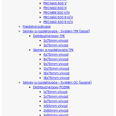
PRO MAX 400 V
PRO MAX 600 H
PRO MINI 300 V/H
PRO MAX 600 R H/V
PRO MAX 400 R H/V
Flexibilné potrubie
Skrinky a rozdeľovače - Systém TPK (plast)
Distribučne boxy TPK
2x75mm vývod
3x75mm vývod
Skrinky a rozdeľovače TPK
6x75mm vývod
8x75mm vývod
9x75mm vývod
12x75mm vývod
16x75mm vývod
18x75mm vývod
Skrinky a rozdeľovače - Systém OC (pozink)
Distribučné boxy POZINK
1x75mm vývod
2x75mm vývod
3x75mm vývod
1x90mm vývod
2x90mm vývod
3x90mm vývod