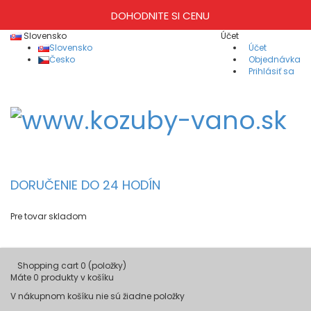
DOHODNITE SI CENU
Slovensko
Účet
Slovensko
Účet
Česko
Objednávka
Prihlásiť sa
DORUČENIE DO 24 HODÍN
Pre tovar skladom
Shopping cart
0
(položky)
Máte
0
produkty v košíku
V nákupnom košíku nie sú žiadne položky