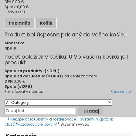
DPH
0,00 €
Spolu:
0,00 €
Ceny s DPH
Pokladňa
Košík
Produkt bol úspešne pridaný do vášho košíku
Množstvo
Spolu
Počet položiek v košíku:
0
Vo vašom košíku je 1
produkt.
Spolu za produkty: (s DPH)
Spolu za doručenie: (s DPH)
Doručenie zdarma!
DPH
0,00 €
Spolu (s DPH)
Pokračovať v nákupe
Pokračovať
Hľadaj
/
Rekuperácia
/
Skrinky a rozdeľovače - Systém PK (pozink -
plast)
/
Rozdeľovacie boxy PK
/
18x75mm vývod
Kategórie