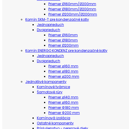
Priemer Ø160mm/Ø200mm
Priemer Ø180mm/Ø200mm
Priemer Ø200mm/Ø200mm
Komín SKM-T pre kondenzačné kotly
Jednoprieduch
Dvojprieduch
Priemer Ø160mm
Priemer Ø180mm
Priemer Ø200mm
Komín ENERGO KONDENZ pre kondenzačné kotly
Jednoprieduch
Dvojprieduch
Priemer ø160 mm
Priemer ø180 mm
Priemer ø200 mm
Jednotlivé komponenty
Komínové tvárnice
Šamotové rúry
Priemer ø140 mm
Priemer ø160 mm
Priemer Φ180 mm
Priemer Φ200 mm
Komínová izolácia
Ostatné komponenty
Príslušenstvo - nerezové diely