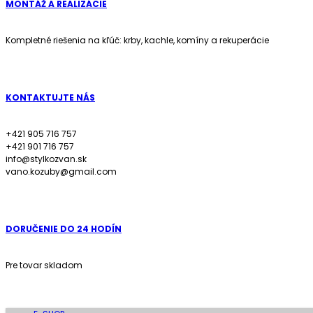
MONTÁŽ A REALIZÁCIE
Kompletné riešenia na kľúč: krby, kachle, komíny a rekuperácie
KONTAKTUJTE NÁS
+421 905 716 757
+421 901 716 757
info@stylkozvan.sk
vano.kozuby@gmail.com
DORUČENIE DO 24 HODÍN
Pre tovar skladom