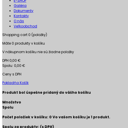
E-SHOP
Galéria
Dokumenty
Kontakty
O nás
Veľkoobchod
Shopping cart
0
(položky)
Máte
0
produkty v košíku
V nákupnom košíku nie sú žiadne položky
DPH
0,00 €
Spolu:
0,00 €
Ceny s DPH
Pokladňa
Košík
Produkt bol úspešne pridaný do vášho košíku
Množstvo
Spolu
Počet položiek v košíku:
0
Vo vašom košíku je 1 produkt.
Spolu za produkty: (s DPH)