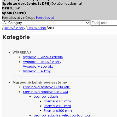
Spolu za doručenie: (s DPH)
Doručenie zdarma!
DPH
0,00 €
Spolu (s DPH)
Pokračovať v nákupe
Pokračovať
/
Krbové vložky
/
Teplovodné
/
ABX
Kategórie
VÝPREDAJ
Výpredaj - krbové kachle
Výpredaj - krbové vložky
Výpredaj - sporáky
Výpredaj - el.krby
Murované komínové systémy
Komínová zostava EKONOMIC
Komínová zostava SKC-CM
Jednoprieduch
Priemer ø160 mm
Priemer ø180 mm
Priemer ø200 mm
Jednoprieduch s vetracou šachtou