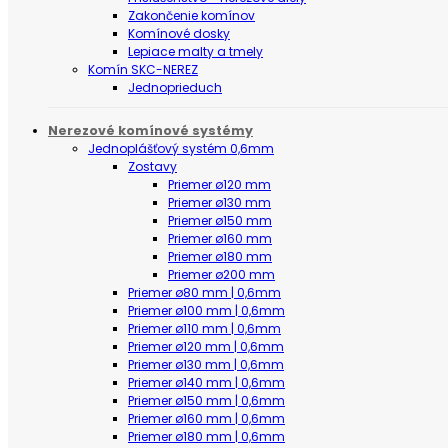
Zakončenie komínov
Komínové dosky
Lepiace malty a tmely
Komín SKC-NEREZ
Jednoprieduch
Nerezové komínové systémy
Jednoplášťový systém 0,6mm
Zostavy
Priemer ø120 mm
Priemer ø130 mm
Priemer ø150 mm
Priemer ø160 mm
Priemer ø180 mm
Priemer ø200 mm
Priemer ø80 mm | 0,6mm
Priemer ø100 mm | 0,6mm
Priemer ø110 mm | 0,6mm
Priemer ø120 mm | 0,6mm
Priemer ø130 mm | 0,6mm
Priemer ø140 mm | 0,6mm
Priemer ø150 mm | 0,6mm
Priemer ø160 mm | 0,6mm
Priemer ø180 mm | 0,6mm