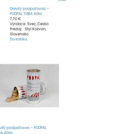
Drevitý podpaľovac -
PODPAL TUBA 40ks
7,70 €
Výrobca: Švec, Česko
Predaj: Styl Kozvan,
Slovensko
Do košíka
vitý podpaľovac - PODPAL
A 40ks