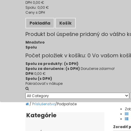
DPH
0,00 €
Spolu:
0,00 €
Ceny s DPH
Pokladňa
Košík
Produkt bol úspešne pridaný do vášho k
Množstvo
Spolu
Počet položiek v košíku:
0
Vo vašom košík
Spolu za produkty: (s DPH)
Spolu za doručenie: (s DPH)
Doručenie zdarma!
DPH
0,00 €
Spolu (s DPH)
Pokračovať v nákupe
/
Príslušenstvo
/
Podpaľače
Zob
Kategórie
Zoradiť 