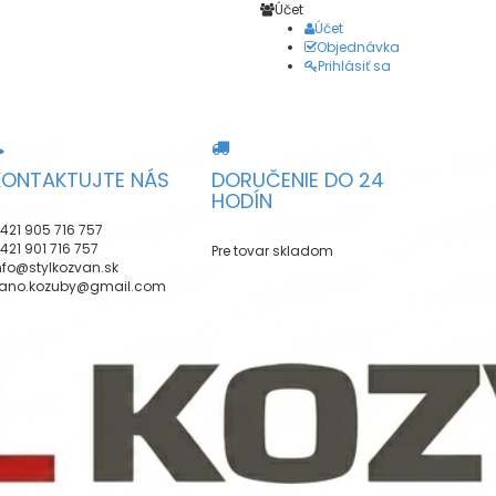
Účet
Účet
Objednávka
Prihlásiť sa
KONTAKTUJTE NÁS
DORUČENIE DO 24
HODÍN
421 905 716 757
421 901 716 757
Pre tovar skladom
nfo@stylkozvan.sk
ano.kozuby@gmail.com