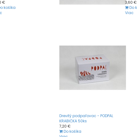
0 €
3,60 €
o košíka
Do 
c
Viac
Drevitý podpaľovac - PODPAL
KRABIČKA 50ks
7,20 €
Do košíka
Viac