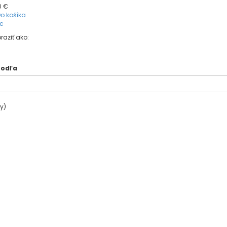
0 €
o košíka
c
raziť ako:
podľa
y)