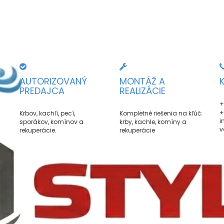
AUTORIZOVANÝ
MONTÁŽ A
PREDAJCA
REALIZÁCIE
+
+
Krbov, kachlí, pecí,
Kompletné riešenia na kľúč:
i
sporákov, komínov a
krby, kachle, komíny a
v
rekuperácie.
rekuperácie