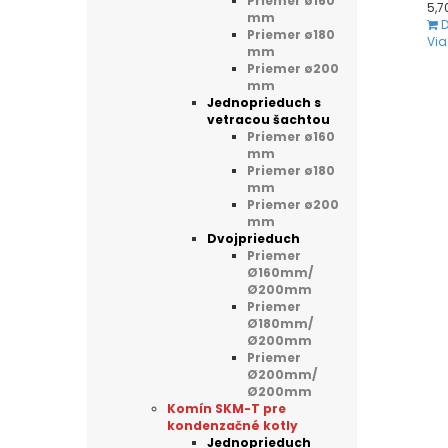
Priemer ø160
5,7
mm
D
Priemer ø180
Via
mm
Priemer ø200
mm
Jednoprieduch s
vetracou šachtou
Priemer ø160
mm
Priemer ø180
mm
Priemer ø200
mm
Dvojprieduch
Priemer
Ø160mm/
Ø200mm
Priemer
Ø180mm/
Ø200mm
Priemer
Ø200mm/
Ø200mm
Komín SKM-T pre
kondenzačné kotly
Jednoprieduch