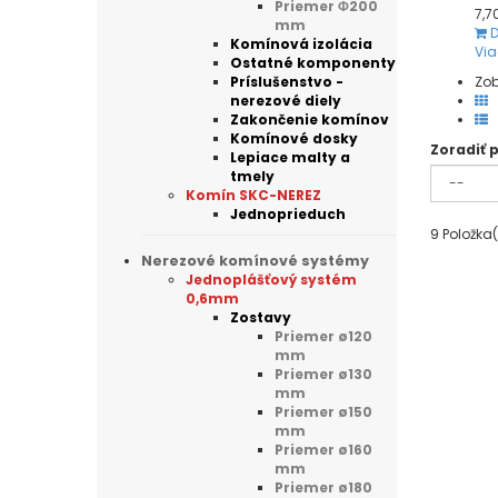
Priemer Φ200
7,7
mm
D
Komínová izolácia
Via
Ostatné komponenty
Príslušenstvo -
Zob
nerezové diely
Zakončenie komínov
Komínové dosky
Zoradiť 
Lepiace malty a
tmely
Komín SKC-NEREZ
Jednoprieduch
9
Položka(
Nerezové komínové systémy
Jednoplášťový systém
0,6mm
Zostavy
Priemer ø120
mm
Priemer ø130
mm
Priemer ø150
mm
Priemer ø160
mm
Priemer ø180