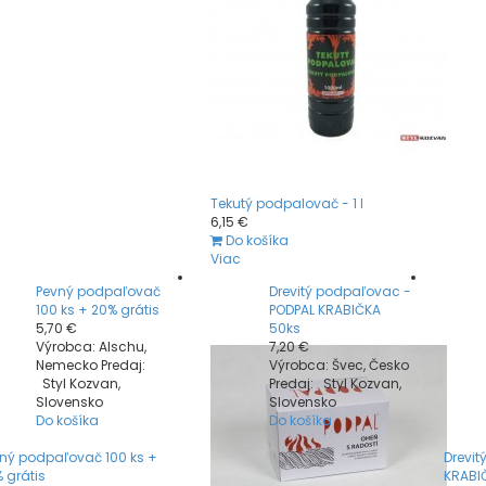
Tekutý podpalovač - 1 l
6,15 €
Do košíka
Viac
Pevný podpaľovač
Drevitý podpaľovac -
100 ks + 20% grátis
PODPAL KRABIČKA
5,70 €
50ks
Výrobca: Alschu,
7,20 €
Nemecko Predaj:
Výrobca: Švec, Česko
Styl Kozvan,
Predaj: Styl Kozvan,
Slovensko
Slovensko
Do košíka
Do košíka
ný podpaľovač 100 ks +
Drevi
 grátis
KRABI