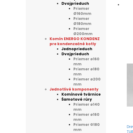
Dvojprieduch
Priemer
Ø160mm
Priemer
Ø180mm
Priemer
Ø200mm
Komín ENERGO KONDENZ
pre kondenzačné kotly
Jednoprieduch
Dvojprieduch
Priemer ø160
mm
Priemer ø180
mm
Priemer ø200
mm
Jednotlivé komponenty
Komínové tvárnice
Šamotové rúry
Priemer ø140
mm
Priemer ø160
mm
Priemer Φ180
Dre
mm
TUB