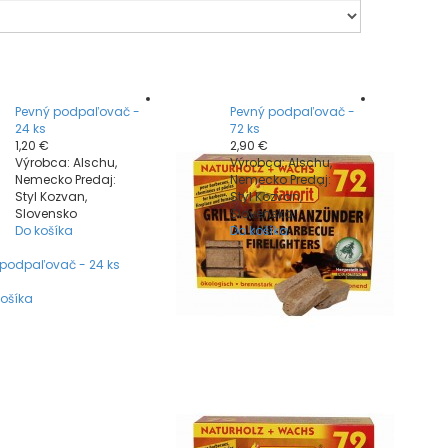
Pevný podpaľovač -
Pevný podpaľovač -
24 ks
72 ks
1,20 €
2,90 €
Výrobca: Alschu,
Výrobca: Alschu,
Nemecko Predaj:
Nemecko Predaj:
Styl Kozvan,
Styl Kozvan,
Slovensko
Slovensko
Do košíka
Do košíka
 podpaľovač - 24 ks
košíka