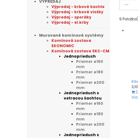
VÝPREDAJ
Výpredaj - krbové kachle
Výpredaj - krbové vložky
Výpredaj - sporáky
9
Položka(
Výpredaj - el.krby
Murované komínové systémy
Komínová zostava
EKONOMIC
Komínová zostava SKC-CM
Jednoprieduch
Priemer ø160
mm
Priemer ø180
mm
Krb
Priemer ø200
3,1
mm
D
Jednoprieduch s
Via
vetracou šachtou
Priemer ø160
mm
Priemer ø180
mm
Priemer ø200
mm
Jednoprieduch s