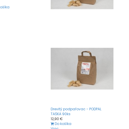
košíka
Drevitý podpaľovac - PODPAL
TAŠKA 90ks
12,90 €
Do košíka
Viac