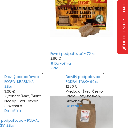
DOHODNITE SI CENU
Pevný podpaľovač - 72 ks
2,90 €
Do košíka
Viac
Drevitý podpaľovac -
Drevitý podpaľovac -
PODPAL KRABIČKA
PODPAL TAŠKA 90ks
22ks
12,90 €
3,60 €
Výrobca: Švec, Česko
Výrobca: Švec, Česko
Predaj: Styl Kozvan,
Predaj: Styl Kozvan,
Slovensko
Slovensko
Do košíka
Do košíka
tý podpaľovac - PODPAL
ČKA 22ks