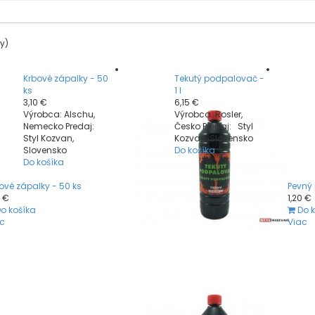
y)
Krbové zápalky - 50
Tekutý podpalovač -
ks
1 l
3,10 €
6,15 €
Výrobca: Alschu,
Výrobca: Rosler,
Nemecko Predaj:
Česko Predaj: Styl
Styl Kozvan,
Kozvan, Slovensko
Slovensko
Do košíka
Do košíka
ové zápalky - 50 ks
Pevný
0 €
1,20 €
o košíka
Do 
c
Viac