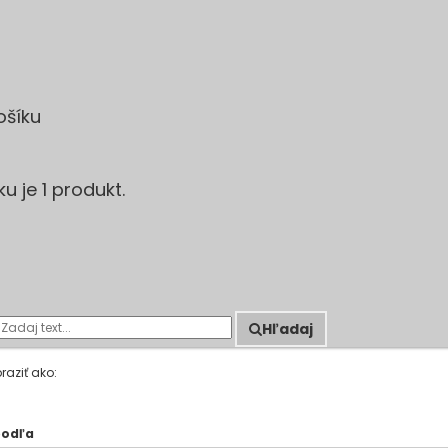
ošíku
u je 1 produkt.
Hľadaj
raziť ako:
podľa