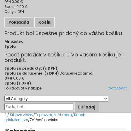
DPH
0,00 €
Spolu:
0,00 €
Ceny s DPH
Pokladňa
Košík
Produkt bol úspešne pridaný do vášho košíku
Množstvo
Spolu
Počet položiek v košíku:
0
Vo vašom košíku je 1
produkt.
Spolu za produkty: (s DPH)
Spolu za doručenie: (s DPH)
Doručenie zdarma!
DPH
0,00 €
Spolu (s DPH)
Pokračovať v nákupe
Pokračovať
Hľadaj
/
Krbové vložky
/
Teplovzdušné
/
Kobok
/
Kobok -
príslušenstvo
/
Znížené ohnisko
Kategórie