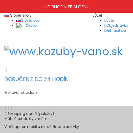
DOHODNITE SI CENU
Slovensko
Účet
Slovensko
Účet
Česko
Objednávka
Prihlásiť sa
DORUČENIE DO 24 HODÍN
Pre tovar skladom
Shopping cart
0
(položky)
Máte
0
produkty v košíku
V nákupnom košíku nie sú žiadne položky