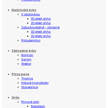
Elektrické krby
S obstavbou
3D efekt ohňa
2D efekt ohňa
Zabudovateľné - závesné
3D efekt ohňa
2D efekt ohňa
Príslušenstvo
Záhradné krby
Norman
Sarom
Wektor
Pizza pece
Thorma
Hotové monobloky
Stavebnice
Grily
Plynové grily
Napoleon