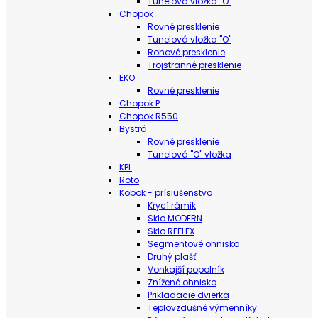
Tunelová vložka "O"
Chopok
Rovné presklenie
Tunelová vložka "O"
Rohové presklenie
Trojstranné presklenie
EKO
Rovné presklenie
Chopok P
Chopok R550
Bystrá
Rovné presklenie
Tunelová "O" vložka
KPL
Roto
Kobok - príslušenstvo
Krycí rámik
Sklo MODERN
Sklo REFLEX
Segmentové ohnisko
Druhý plašť
Vonkajší popolník
Znížené ohnisko
Prikladacie dvierka
Teplovzdušné výmenníky