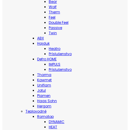
Bear
Wolf
Therm
Feel
Double Feel
Passive
Twin
ABX
Hajduk
Heatro
Príslušenstvo
Defro HOME
IMPULS
Príslušenstvo
Thorma
Kawmet
Uniflam
Jotul
Plamen
Haas Sohn
Hergom
Teplovodné
Romotop
DYNAMIC
HEAT