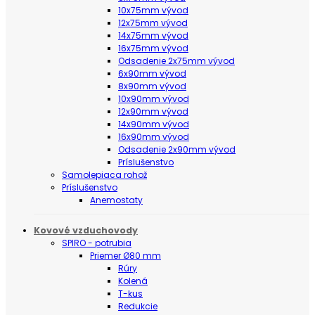
10x75mm vývod
12x75mm vývod
14x75mm vývod
16x75mm vývod
Odsadenie 2x75mm vývod
6x90mm vývod
8x90mm vývod
10x90mm vývod
12x90mm vývod
14x90mm vývod
16x90mm vývod
Odsadenie 2x90mm vývod
Príslušenstvo
Samolepiaca rohož
Príslušenstvo
Anemostaty
Kovové vzduchovody
SPIRO - potrubia
Priemer Ø80 mm
Rúry
Kolená
T-kus
Redukcie