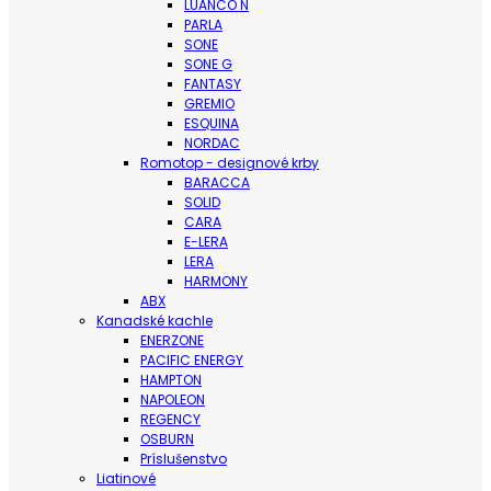
LUANCO N
PARLA
SONE
SONE G
FANTASY
GREMIO
ESQUINA
NORDAC
Romotop - designové krby
BARACCA
SOLID
CARA
E-LERA
LERA
HARMONY
ABX
Kanadské kachle
ENERZONE
PACIFIC ENERGY
HAMPTON
NAPOLEON
REGENCY
OSBURN
Príslušenstvo
Liatinové