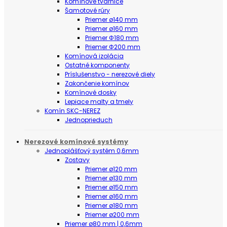
Komínové tvárnice
Šamotové rúry
Priemer ø140 mm
Priemer ø160 mm
Priemer Φ180 mm
Priemer Φ200 mm
Komínová izolácia
Ostatné komponenty
Príslušenstvo - nerezové diely
Zakončenie komínov
Komínové dosky
Lepiace malty a tmely
Komín SKC-NEREZ
Jednoprieduch
Nerezové komínové systémy
Jednoplášťový systém 0,6mm
Zostavy
Priemer ø120 mm
Priemer ø130 mm
Priemer ø150 mm
Priemer ø160 mm
Priemer ø180 mm
Priemer ø200 mm
Priemer ø80 mm | 0,6mm