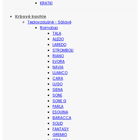
KRATKI
Krbové kachle
Teplovzdušné - Sálavé
Romotop
TALA
ALEDO
LAREDO
STROMBOLI
RIANO
EVORA
NAVIA
LUANCO
CARA
LUGO
SIENA
SONE
SONE G
PARLA
ESQUINA
BARACCA
SOLID
FANTASY
GREMIO