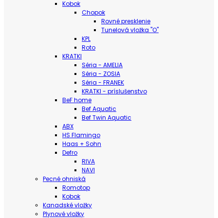
Kobok
Chopok
Rovné presklenie
Tunelová vložka "O"
KPL
Roto
KRATKI
Séria - AMELIA
Séria - ZOSIA
Séria - FRANEK
KRATKI - príslušenstvo
BeF home
Bef Aquatic
Bef Twin Aquatic
ABX
HS Flamingo
Haas + Sohn
Defro
RIVA
NAVI
Pecné ohniská
Romotop
Kobok
Kanadské vložky
Plynové vložky