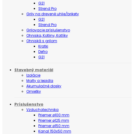
G21
Strend Pro
Grily na drevené uhlie/brikety
G21
Strend Pro
Grilovacie príslušenstvo
Ohniska, Kotliny, Kotlíky
Ohniská s grilom
Kratki
Defro
G21
Stavebný materiál
Izolácie
Malty a lepidla
Akumulačné dosky
Omietky
Príslušenstvo
Vzduchotechnika
Priemer ø100 mm
Priemer ø125 mm
Priemer ø150 mm
Kanal 150x50 mm