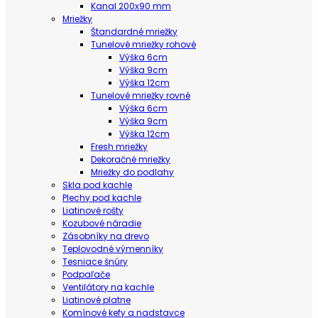
Kanal 200x90 mm
Mriežky
Štandardné mriežky
Tunelové mriežky rohové
Výška 6cm
Výška 9cm
Výška 12cm
Tunelové mriežky rovné
Výška 6cm
Výška 9cm
Výška 12cm
Fresh mriežky
Dekoračné mriežky
Mriežky do podlahy
Skla pod kachle
Plechy pod kachle
Liatinové rošty
Kozubové náradie
Zásobníky na drevo
Teplovodné výmenníky
Tesniace šnúry
Podpaľače
Ventilátory na kachle
Liatinové platne
Komínové kefy a nadstavce