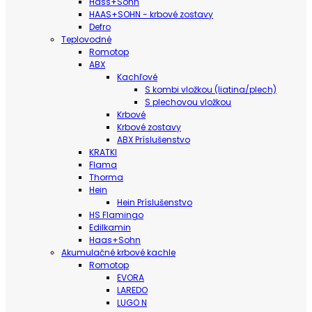
Hass+Sohn
HAAS+SOHN - krbové zostavy
Defro
Teplovodné
Romotop
ABX
Kachľové
S kombi vložkou (liatina/plech)
S plechovou vložkou
Krbové
Krbové zostavy
ABX Príslušenstvo
KRATKI
Flama
Thorma
Hein
Hein Príslušenstvo
HS Flamingo
Edilkamin
Haas+Sohn
Akumulačné krbové kachle
Romotop
EVORA
LAREDO
LUGO N