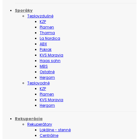
Sporáky
Teplovzdušné
KZP
Plamen
Thorma
La Nordica
ABX
Pokrok
KVS Moravia
Haas sohn
MBS
Ostatné
Hergom
Teplovodné
KZP
Plamen
KVS Moravia
Hergom
Rekuperácia
Rekuperátory
Lokálne - stenné
Centrálne