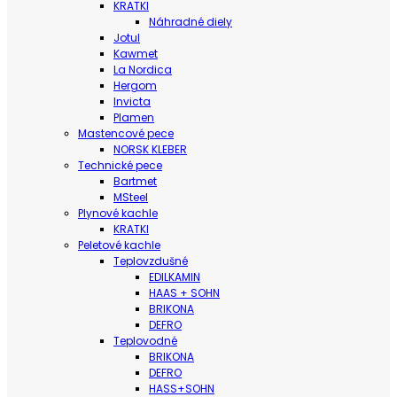
KRATKI
Náhradné diely
Jotul
Kawmet
La Nordica
Hergom
Invicta
Plamen
Mastencové pece
NORSK KLEBER
Technické pece
Bartmet
MSteel
Plynové kachle
KRATKI
Peletové kachle
Teplovzdušné
EDILKAMIN
HAAS + SOHN
BRIKONA
DEFRO
Teplovodné
BRIKONA
DEFRO
HASS+SOHN