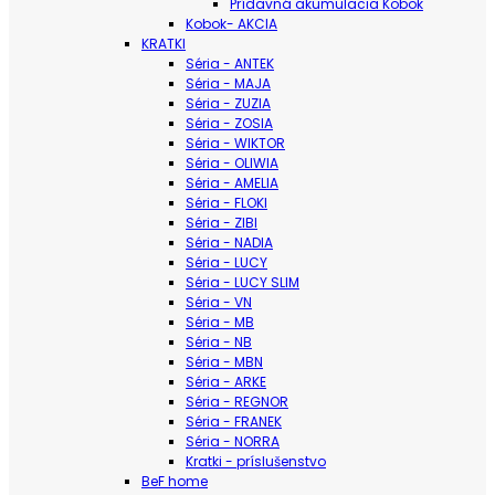
Prídavná akumulacia Kobok
Kobok- AKCIA
KRATKI
Séria - ANTEK
Séria - MAJA
Séria - ZUZIA
Séria - ZOSIA
Séria - WIKTOR
Séria - OLIWIA
Séria - AMELIA
Séria - FLOKI
Séria - ZIBI
Séria - NADIA
Séria - LUCY
Séria - LUCY SLIM
Séria - VN
Séria - MB
Séria - NB
Séria - MBN
Séria - ARKE
Séria - REGNOR
Séria - FRANEK
Séria - NORRA
Kratki - príslušenstvo
BeF home