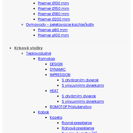
Priemer Ø130 mm
Priemer Ø150 mm
Priemer Ø180 mm
Priemer Ø200 mm
Dymovody - peletovacie kachle/kotly
Priemer ø80 mm
Priemer ø100 mm
Krbové vložky
Teplovzdušné
Romotop
DESIGN
DYNAMIC
IMPRESSION
S otváraním dvierok
S výsuvnými dvierkami
HEAT
S otvárním dvierok
S výsuvnými dvierkami
ROMOTOP Príslušenstvo
Kobok
Kazeta
Rovné presklenie
Rohové presklenie