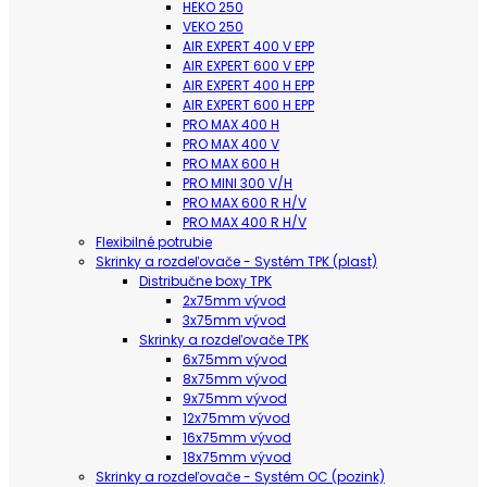
HEKO 250
VEKO 250
AIR EXPERT 400 V EPP
AIR EXPERT 600 V EPP
AIR EXPERT 400 H EPP
AIR EXPERT 600 H EPP
PRO MAX 400 H
PRO MAX 400 V
PRO MAX 600 H
PRO MINI 300 V/H
PRO MAX 600 R H/V
PRO MAX 400 R H/V
Flexibilné potrubie
Skrinky a rozdeľovače - Systém TPK (plast)
Distribučne boxy TPK
2x75mm vývod
3x75mm vývod
Skrinky a rozdeľovače TPK
6x75mm vývod
8x75mm vývod
9x75mm vývod
12x75mm vývod
16x75mm vývod
18x75mm vývod
Skrinky a rozdeľovače - Systém OC (pozink)