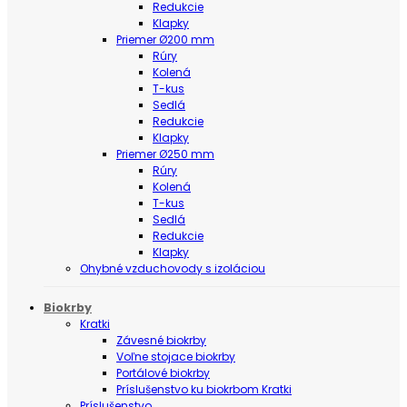
Redukcie
Klapky
Priemer Ø200 mm
Rúry
Kolená
T-kus
Sedlá
Redukcie
Klapky
Priemer Ø250 mm
Rúry
Kolená
T-kus
Sedlá
Redukcie
Klapky
Ohybné vzduchovody s izoláciou
Biokrby
Kratki
Závesné biokrby
Voľne stojace biokrby
Portálové biokrby
Príslušenstvo ku biokrbom Kratki
Príslušenstvo