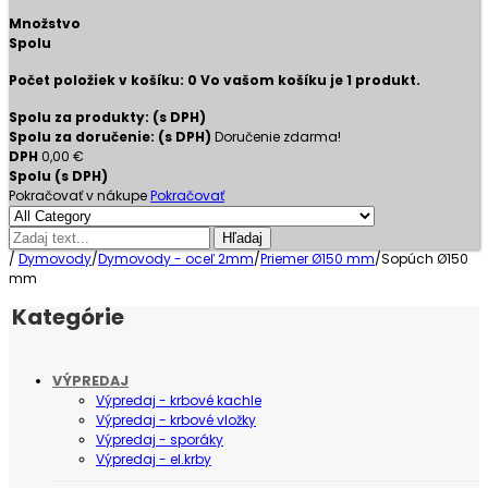
Množstvo
Spolu
Počet položiek v košíku:
0
Vo vašom košíku je 1 produkt.
Spolu za produkty: (s DPH)
Spolu za doručenie: (s DPH)
Doručenie zdarma!
DPH
0,00 €
Spolu (s DPH)
Pokračovať v nákupe
Pokračovať
Hľadaj
/
Dymovody
/
Dymovody - oceľ 2mm
/
Priemer Ø150 mm
/
Sopúch Ø150
mm
Kategórie
VÝPREDAJ
Výpredaj - krbové kachle
Výpredaj - krbové vložky
Výpredaj - sporáky
Výpredaj - el.krby