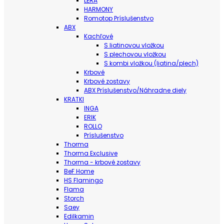
LERA
HARMONY
Romotop Príslušenstvo
ABX
Kachľové
S liatinovou vložkou
S plechovou vložkou
S kombi vložkou (liatina/plech)
Krbové
Krbové zostavy
ABX Príslušenstvo/Náhradne diely
KRATKI
INGA
ERIK
ROLLO
Príslušenstvo
Thorma
Thorma Exclusive
Thorma - krbové zostavy
BeF Home
HS Flamingo
Flama
Storch
Saey
Edilkamin