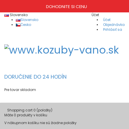
DOHODNITE SI CENU
Slovensko
Účet
Slovensko
Účet
Česko
Objednávka
Prihlásiť sa
DORUČENIE DO 24 HODÍN
Pre tovar skladom
Shopping cart
0
(položky)
Máte
0
produkty v košíku
V nákupnom košíku nie sú žiadne položky