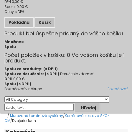
DPH
0,00 €
Spolu:
0,00 €
Ceny s DPH
Pokladňa
Košík
Produkt bol úspešne pridaný do vášho košíku
Množstvo
Spolu
Počet položiek v košíku:
0
Vo vašom košíku je 1
produkt.
Spolu za produkty: (s DPH)
Spolu za doručenie: (s DPH)
Doručenie zdarma!
DPH
0,00 €
Spolu (s DPH)
Pokračovať v nákupe
Pokračovať
Hľadaj
/
Murované komínové systémy
/
Komínová zostava SKC-
CM
/
Dvojprieduch
Kategórie