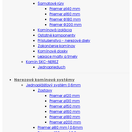
Šamotové rúry
Priemer ø140 mm
Priemer ø160 mm
Priemer Φ180 mm
Priemer Φ200 mm
Komínová izolácia
Ostatné komponenty
Príslušenstvo - nerezové diely
Zakončenie komínov
Komínové dosky
Lepiace malty a tmely
Komín SKC-NEREZ
Jednoprieduch
Nerezové komínové systémy
Jednoplášťový systém 0,6mm
Zostavy
Priemer ø120 mm
Priemer ø130 mm
Priemer ø150 mm
Priemer ø160 mm
Priemer ø180 mm
Priemer ø200 mm
Priemer ø80 mm | 0,6mm