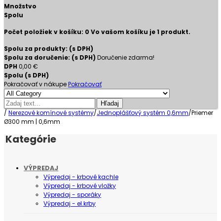
Množstvo
Spolu
Počet položiek v košíku:
0
Vo vašom košíku je 1 produkt.
Spolu za produkty: (s DPH)
Spolu za doručenie: (s DPH)
Doručenie zdarma!
DPH
0,00 €
Spolu (s DPH)
Pokračovať v nákupe
Pokračovať
Hľadaj
/
Nerezové komínové systémy
/
Jednoplášťový systém 0,6mm
/
Priemer
Ø300 mm | 0,6mm
Kategórie
VÝPREDAJ
Výpredaj - krbové kachle
Výpredaj - krbové vložky
Výpredaj - sporáky
Výpredaj - el.krby