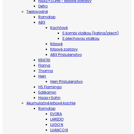
HAAS+SOHN - krbové zostavy
Defro
Teplovodné
Romotop
ABX
Kachľové
S kombi vložkou (liatina/plech)
S plechovou vložkou
Krbové
Krbové zostavy
ABX Príslušenstvo
KRATKI
Flama
Thorma
Hein
Hein Príslušenstvo
HS Flamingo
Edilkamin
Haas+Sohn
Akumulačné krbové kachle
Romotop
EVORA
LAREDO
LUGO N
LUANCO N