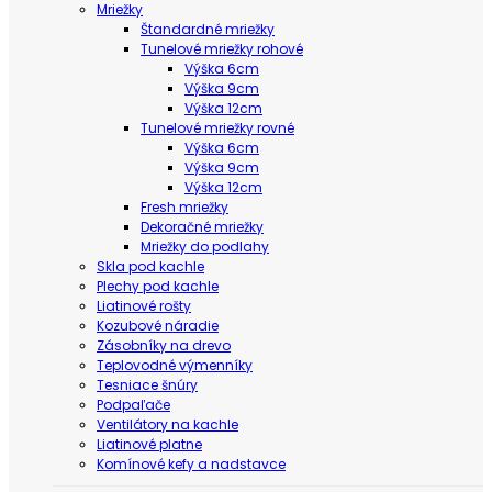
Mriežky
Štandardné mriežky
Tunelové mriežky rohové
Výška 6cm
Výška 9cm
Výška 12cm
Tunelové mriežky rovné
Výška 6cm
Výška 9cm
Výška 12cm
Fresh mriežky
Dekoračné mriežky
Mriežky do podlahy
Skla pod kachle
Plechy pod kachle
Liatinové rošty
Kozubové náradie
Zásobníky na drevo
Teplovodné výmenníky
Tesniace šnúry
Podpaľače
Ventilátory na kachle
Liatinové platne
Komínové kefy a nadstavce