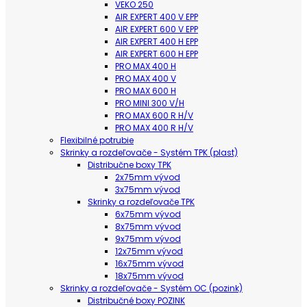
VEKO 250
AIR EXPERT 400 V EPP
AIR EXPERT 600 V EPP
AIR EXPERT 400 H EPP
AIR EXPERT 600 H EPP
PRO MAX 400 H
PRO MAX 400 V
PRO MAX 600 H
PRO MINI 300 V/H
PRO MAX 600 R H/V
PRO MAX 400 R H/V
Flexibilné potrubie
Skrinky a rozdeľovače - Systém TPK (plast)
Distribučne boxy TPK
2x75mm vývod
3x75mm vývod
Skrinky a rozdeľovače TPK
6x75mm vývod
8x75mm vývod
9x75mm vývod
12x75mm vývod
16x75mm vývod
18x75mm vývod
Skrinky a rozdeľovače - Systém OC (pozink)
Distribučné boxy POZINK