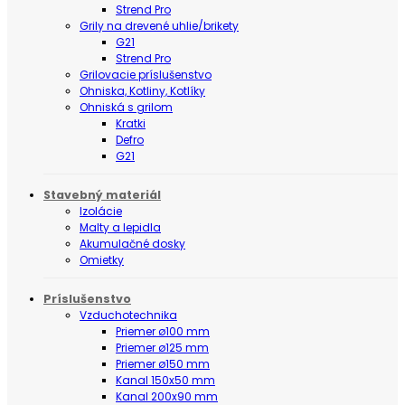
Strend Pro
Grily na drevené uhlie/brikety
G21
Strend Pro
Grilovacie príslušenstvo
Ohniska, Kotliny, Kotlíky
Ohniská s grilom
Kratki
Defro
G21
Stavebný materiál
Izolácie
Malty a lepidla
Akumulačné dosky
Omietky
Príslušenstvo
Vzduchotechnika
Priemer ø100 mm
Priemer ø125 mm
Priemer ø150 mm
Kanal 150x50 mm
Kanal 200x90 mm