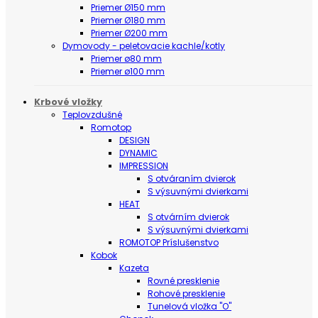
Priemer Ø150 mm
Priemer Ø180 mm
Priemer Ø200 mm
Dymovody - peletovacie kachle/kotly
Priemer ø80 mm
Priemer ø100 mm
Krbové vložky
Teplovzdušné
Romotop
DESIGN
DYNAMIC
IMPRESSION
S otváraním dvierok
S výsuvnými dvierkami
HEAT
S otvárním dvierok
S výsuvnými dvierkami
ROMOTOP Príslušenstvo
Kobok
Kazeta
Rovné presklenie
Rohové presklenie
Tunelová vložka "O"