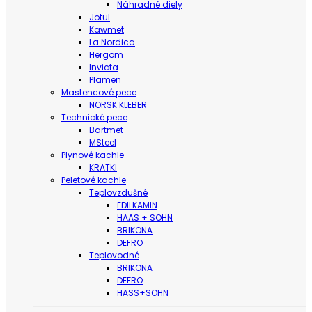
Náhradné diely
Jotul
Kawmet
La Nordica
Hergom
Invicta
Plamen
Mastencové pece
NORSK KLEBER
Technické pece
Bartmet
MSteel
Plynové kachle
KRATKI
Peletové kachle
Teplovzdušné
EDILKAMIN
HAAS + SOHN
BRIKONA
DEFRO
Teplovodné
BRIKONA
DEFRO
HASS+SOHN