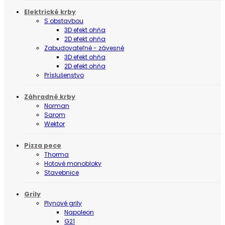
Elektrické krby
S obstavbou
3D efekt ohňa
2D efekt ohňa
Zabudovateľné - závesné
3D efekt ohňa
2D efekt ohňa
Príslušenstvo
Záhradné krby
Norman
Sarom
Wektor
Pizza pece
Thorma
Hotové monobloky
Stavebnice
Grily
Plynové grily
Napoleon
G21