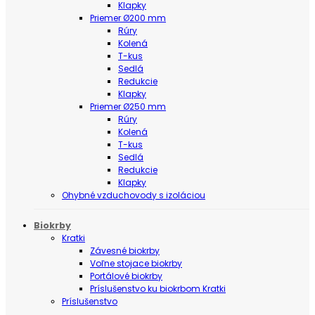
Klapky
Priemer Ø200 mm
Rúry
Kolená
T-kus
Sedlá
Redukcie
Klapky
Priemer Ø250 mm
Rúry
Kolená
T-kus
Sedlá
Redukcie
Klapky
Ohybné vzduchovody s izoláciou
Biokrby
Kratki
Závesné biokrby
Voľne stojace biokrby
Portálové biokrby
Príslušenstvo ku biokrbom Kratki
Príslušenstvo