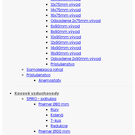
12x75mm vývod
14x75mm vývod
16x75mm vývod
Odsadenie 2x75mm vývod
6x90mm vývod
8x90mm vývod
10x90mm vývod
12x90mm vývod
14x90mm vývod
16x90mm vývod
Odsadenie 2x90mm vývod
Príslušenstvo
Samolepiaca rohož
Príslušenstvo
Anemostaty
Kovové vzduchovody
SPIRO - potrubia
Priemer Ø80 mm
Rúry
Kolená
T-kus
Redukcie
Priemer Ø100 mm