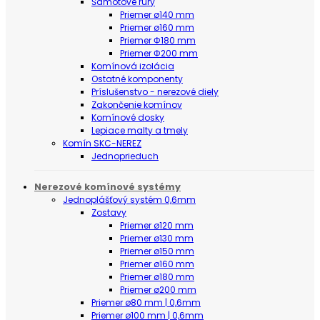
Šamotové rúry
Priemer ø140 mm
Priemer ø160 mm
Priemer Φ180 mm
Priemer Φ200 mm
Komínová izolácia
Ostatné komponenty
Príslušenstvo - nerezové diely
Zakončenie komínov
Komínové dosky
Lepiace malty a tmely
Komín SKC-NEREZ
Jednoprieduch
Nerezové komínové systémy
Jednoplášťový systém 0,6mm
Zostavy
Priemer ø120 mm
Priemer ø130 mm
Priemer ø150 mm
Priemer ø160 mm
Priemer ø180 mm
Priemer ø200 mm
Priemer ø80 mm | 0,6mm
Priemer ø100 mm | 0,6mm