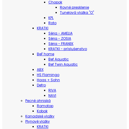
Chopok
Rovné presklenie
Tunelová vložka "O"
KPL
Roto
KRATKI
Séria - AMELIA
Séria - ZOSIA
Séria - FRANEK
KRATKI - príslušenstvo
BeF home
Bef Aquatic
Bef Twin Aquatic
ABX
HS Flamingo
Haas + Sohn
Defro
RIVA
NAVI
Pecné ohniská
Romotop
Kobok
Kanadské vložky
Plynové vložky
KRATKI