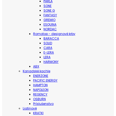
PARLA
SONE
SONE G
FANTASY
GREMIO
ESQUINA
NORDAC
Romotop - designové krby
BARACCA
SOLID
CARA
E-LERA
LERA
HARMONY
ABX
Kanadské kachle
ENERZONE
PACIFIC ENERGY
HAMPTON
NAPOLEON
REGENCY
OSBURN
Príslušenstvo
Liatinové
KRATKI