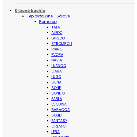
Krbové kachle
Teplovzdušné - Sálavé
Romotop
TALA
ALEDO
LAREDO
STROMBOLI
RIANO
EVORA
NAVIA
LUANCO
CARA
LUGO
SIENA
SONE
SONE G
PARLA
ESQUINA
BARACCA
SOLID
FANTASY
GREMIO
LERA