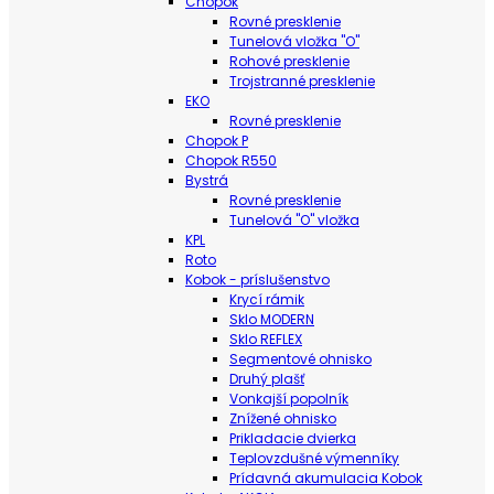
Chopok
Rovné presklenie
Tunelová vložka "O"
Rohové presklenie
Trojstranné presklenie
EKO
Rovné presklenie
Chopok P
Chopok R550
Bystrá
Rovné presklenie
Tunelová "O" vložka
KPL
Roto
Kobok - príslušenstvo
Krycí rámik
Sklo MODERN
Sklo REFLEX
Segmentové ohnisko
Druhý plašť
Vonkajší popolník
Znížené ohnisko
Prikladacie dvierka
Teplovzdušné výmenníky
Prídavná akumulacia Kobok