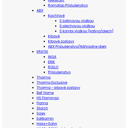
HARMONY
Romotop Príslušenstvo
ABX
Kachľové
S liatinovou vložkou
S plechovou vložkou
S kombi vložkou (liatina/plech)
Krbové
Krbové zostavy
ABX Príslušenstvo/Náhradne diely
KRATKI
INGA
ERIK
ROLLO
Príslušenstvo
Thorma
Thorma Exclusive
Thorma - krbové zostavy
BeF Home
HS Flamingo
Flama
Storch
Saey
Edilkamin
Hass+Sohn