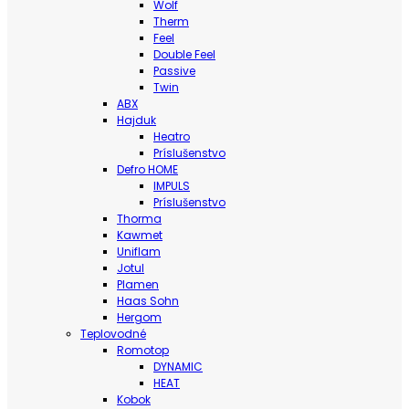
Wolf
Therm
Feel
Double Feel
Passive
Twin
ABX
Hajduk
Heatro
Príslušenstvo
Defro HOME
IMPULS
Príslušenstvo
Thorma
Kawmet
Uniflam
Jotul
Plamen
Haas Sohn
Hergom
Teplovodné
Romotop
DYNAMIC
HEAT
Kobok