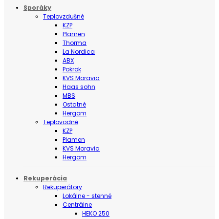
Sporáky
Teplovzdušné
KZP
Plamen
Thorma
La Nordica
ABX
Pokrok
KVS Moravia
Haas sohn
MBS
Ostatné
Hergom
Teplovodné
KZP
Plamen
KVS Moravia
Hergom
Rekuperácia
Rekuperátory
Lokálne - stenné
Centrálne
HEKO 250