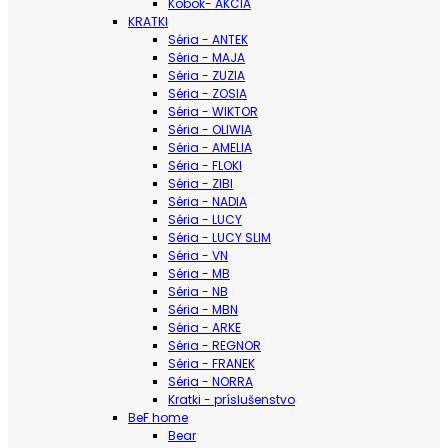
Kobok- AKCIA
KRATKI
Séria - ANTEK
Séria - MAJA
Séria - ZUZIA
Séria - ZOSIA
Séria - WIKTOR
Séria - OLIWIA
Séria - AMELIA
Séria - FLOKI
Séria - ZIBI
Séria - NADIA
Séria - LUCY
Séria - LUCY SLIM
Séria - VN
Séria - MB
Séria - NB
Séria - MBN
Séria - ARKE
Séria - REGNOR
Séria - FRANEK
Séria - NORRA
Kratki - príslušenstvo
BeF home
Bear