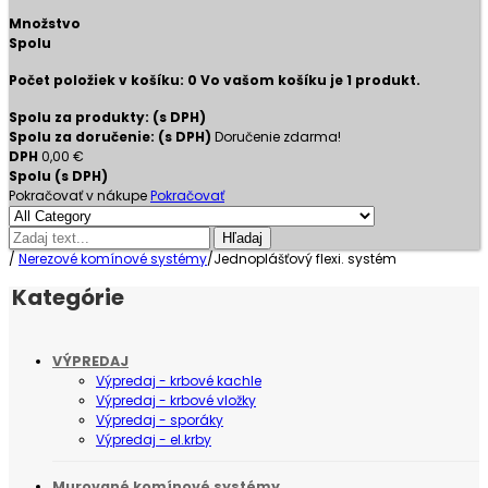
Množstvo
Spolu
Počet položiek v košíku:
0
Vo vašom košíku je 1 produkt.
Spolu za produkty: (s DPH)
Spolu za doručenie: (s DPH)
Doručenie zdarma!
DPH
0,00 €
Spolu (s DPH)
Pokračovať v nákupe
Pokračovať
Hľadaj
/
Nerezové komínové systémy
/
Jednoplášťový flexi. systém
Kategórie
VÝPREDAJ
Výpredaj - krbové kachle
Výpredaj - krbové vložky
Výpredaj - sporáky
Výpredaj - el.krby
Murované komínové systémy