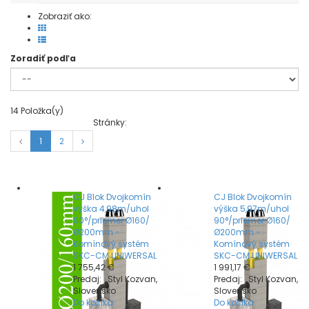
Zobraziť ako:
Zoradiť podľa
14
Položka(y)
Stránky:
1
2
CJ Blok Dvojkomín
CJ Blok Dvojkomín
výška 4,98m/uhol
výška 5,97m/uhol
90°/priemer Ø160/
90°/priemer Ø160/
Ø200mm -
Ø200mm -
Komínový systém
Komínový systém
SKC-CM UNIWERSAL
SKC-CM UNIWERSAL
1 755,42 €
1 991,17 €
Predaj: Styl Kozvan,
Predaj: Styl Kozvan,
Slovensko
Slovensko
Do košíka
Do košíka