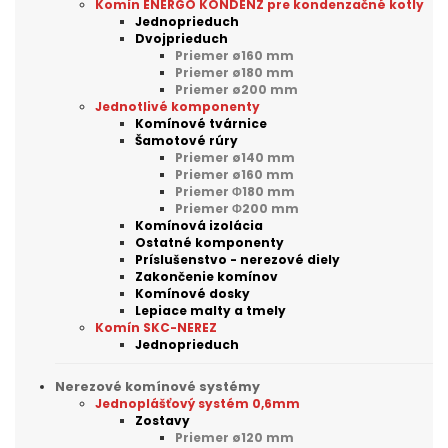
Komín ENERGO KONDENZ pre kondenzačné kotly
Jednoprieduch
Dvojprieduch
Priemer ø160 mm
Priemer ø180 mm
Priemer ø200 mm
Jednotlivé komponenty
Komínové tvárnice
Šamotové rúry
Priemer ø140 mm
Priemer ø160 mm
Priemer Φ180 mm
Priemer Φ200 mm
Komínová izolácia
Ostatné komponenty
Príslušenstvo - nerezové diely
Zakončenie komínov
Komínové dosky
Lepiace malty a tmely
Komín SKC-NEREZ
Jednoprieduch
Nerezové komínové systémy
Jednoplášťový systém 0,6mm
Zostavy
Priemer ø120 mm