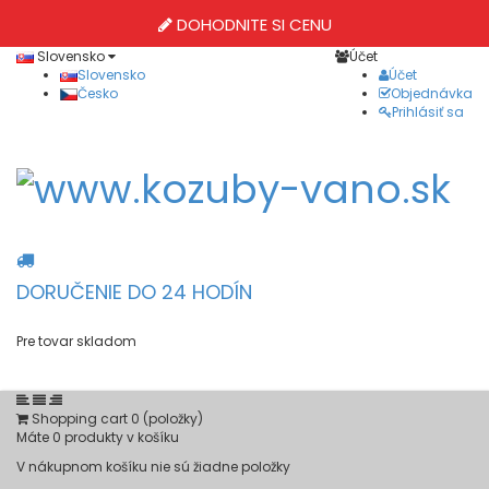
DOHODNITE SI CENU
Slovensko
Účet
Slovensko
Účet
Česko
Objednávka
Prihlásiť sa
DORUČENIE DO 24 HODÍN
Pre tovar skladom
Shopping cart
0
(položky)
Máte
0
produkty v košíku
V nákupnom košíku nie sú žiadne položky