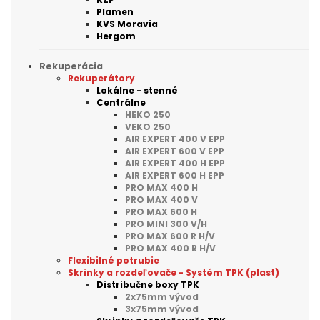
Plamen
KVS Moravia
Hergom
Rekuperácia
Rekuperátory
Lokálne - stenné
Centrálne
HEKO 250
VEKO 250
AIR EXPERT 400 V EPP
AIR EXPERT 600 V EPP
AIR EXPERT 400 H EPP
AIR EXPERT 600 H EPP
PRO MAX 400 H
PRO MAX 400 V
PRO MAX 600 H
PRO MINI 300 V/H
PRO MAX 600 R H/V
PRO MAX 400 R H/V
Flexibilné potrubie
Skrinky a rozdeľovače - Systém TPK (plast)
Distribučne boxy TPK
2x75mm vývod
3x75mm vývod