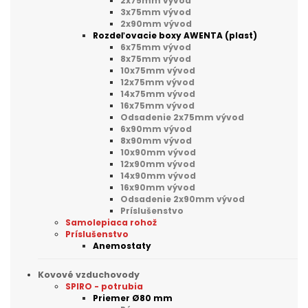
2x75mm vývod
3x75mm vývod
2x90mm vývod
Rozdeľovacie boxy AWENTA (plast)
6x75mm vývod
8x75mm vývod
10x75mm vývod
12x75mm vývod
14x75mm vývod
16x75mm vývod
Odsadenie 2x75mm vývod
6x90mm vývod
8x90mm vývod
10x90mm vývod
12x90mm vývod
14x90mm vývod
16x90mm vývod
Odsadenie 2x90mm vývod
Príslušenstvo
Samolepiaca rohož
Príslušenstvo
Anemostaty
Kovové vzduchovody
SPIRO - potrubia
Priemer Ø80 mm