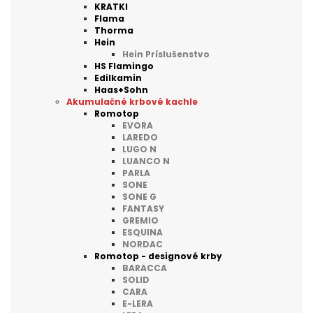
KRATKI
Flama
Thorma
Hein
Hein Príslušenstvo
HS Flamingo
Edilkamin
Haas+Sohn
Akumulačné krbové kachle
Romotop
EVORA
LAREDO
LUGO N
LUANCO N
PARLA
SONE
SONE G
FANTASY
GREMIO
ESQUINA
NORDAC
Romotop - designové krby
BARACCA
SOLID
CARA
E-LERA