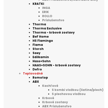
KRATKI
INGA
ERIK
ROLLO
Príslušenstvo
Thorma
Thorma Exclusive
Thorma - krbové zostavy
BeF Home
HS Flamingo
Flama
Storch
Saey
Edilkamin
Hass+Sohn
HAAS+SOHN - krbové zostavy
Defro
Teplovodné
Romotop
ABX
Kachľové
S kombi vložkou (liatina/plech)
S plechovou vložkou
Krbové
Krbové zostavy
ABX Príslušenstvo