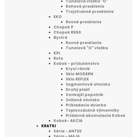
Tunelová vložka "O"
Rohové presklenie
Trojstranné presklenie
EKO
Rovné presklenie
Chopok P
Chopok R550
Bystrá
Rovné presklenie
Tunelová "O" vložka
KPL
Roto
Kobok - príslušenstvo
Krycí rámik
Sklo MODERN
Sklo REFLEX
Segmentové ohnisko
Druhý plašť
Vonkajší popolník
Znížené ohnisko
Prikladacie dvierka
Teplovzdušné výmenníky
Prídavná akumulacia Kobok
Kobok- AKCIA
KRATKI
Séria - ANTEK
Séria - MAJA