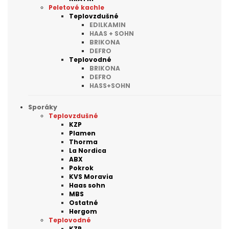
Peletové kachle
Teplovzdušné
EDILKAMIN
HAAS + SOHN
BRIKONA
DEFRO
Teplovodné
BRIKONA
DEFRO
HASS+SOHN
Sporáky
Teplovzdušné
KZP
Plamen
Thorma
La Nordica
ABX
Pokrok
KVS Moravia
Haas sohn
MBS
Ostatné
Hergom
Teplovodné
KZP