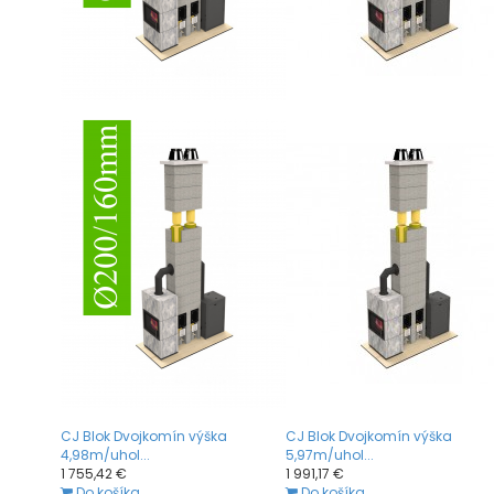
CJ Blok Dvojkomín výška
CJ Blok Dvojkomín výška
4,98m/uhol...
5,97m/uhol...
1 755,42 €
1 991,17 €
Do košíka
Do košíka