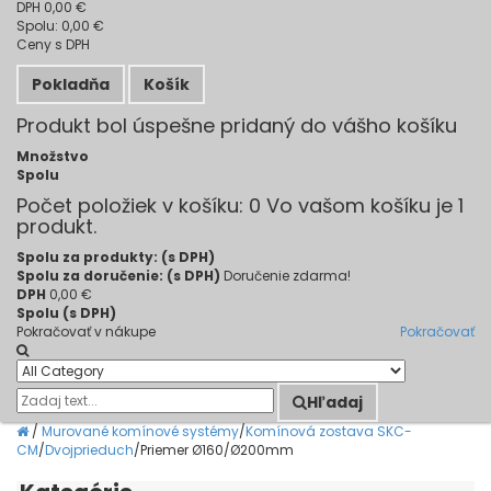
DPH
0,00 €
Spolu:
0,00 €
Ceny s DPH
Pokladňa
Košík
Produkt bol úspešne pridaný do vášho košíku
Množstvo
Spolu
Počet položiek v košíku:
0
Vo vašom košíku je 1
produkt.
Spolu za produkty: (s DPH)
Spolu za doručenie: (s DPH)
Doručenie zdarma!
DPH
0,00 €
Spolu (s DPH)
Pokračovať v nákupe
Pokračovať
Hľadaj
/
Murované komínové systémy
/
Komínová zostava SKC-
CM
/
Dvojprieduch
/
Priemer Ø160/Ø200mm