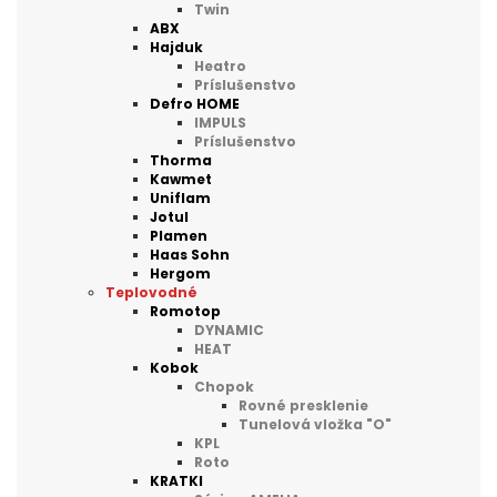
Twin
ABX
Hajduk
Heatro
Príslušenstvo
Defro HOME
IMPULS
Príslušenstvo
Thorma
Kawmet
Uniflam
Jotul
Plamen
Haas Sohn
Hergom
Teplovodné
Romotop
DYNAMIC
HEAT
Kobok
Chopok
Rovné presklenie
Tunelová vložka "O"
KPL
Roto
KRATKI