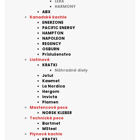
LERA
HARMONY
ABX
Kanadské kachle
ENERZONE
PACIFIC ENERGY
HAMPTON
NAPOLEON
REGENCY
OSBURN
Príslušenstvo
Liatinové
KRATKI
Náhradné diely
Jotul
Kawmet
La Nordica
Hergom
Invicta
Plamen
Mastencové pece
NORSK KLEBER
Technické pece
Bartmet
MSteel
Plynové kachle
KRATKI