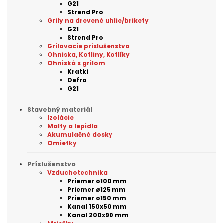
G21
Strend Pro
Grily na drevené uhlie/brikety
G21
Strend Pro
Grilovacie príslušenstvo
Ohniska, Kotliny, Kotlíky
Ohniská s grilom
Kratki
Defro
G21
Stavebný materiál
Izolácie
Malty a lepidla
Akumulačné dosky
Omietky
Príslušenstvo
Vzduchotechnika
Priemer ø100 mm
Priemer ø125 mm
Priemer ø150 mm
Kanal 150x50 mm
Kanal 200x90 mm