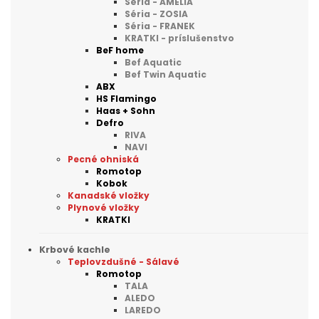
Séria - AMELIA
Séria - ZOSIA
Séria - FRANEK
KRATKI - príslušenstvo
BeF home
Bef Aquatic
Bef Twin Aquatic
ABX
HS Flamingo
Haas + Sohn
Defro
RIVA
NAVI
Pecné ohniská
Romotop
Kobok
Kanadské vložky
Plynové vložky
KRATKI
Krbové kachle
Teplovzdušné - Sálavé
Romotop
TALA
ALEDO
LAREDO