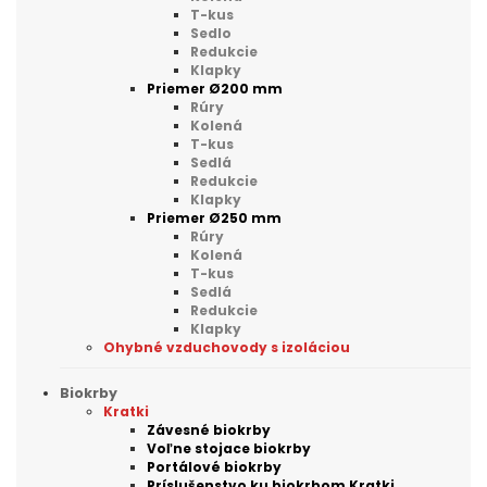
T-kus
Sedlo
Redukcie
Klapky
Priemer Ø200 mm
Rúry
Kolená
T-kus
Sedlá
Redukcie
Klapky
Priemer Ø250 mm
Rúry
Kolená
T-kus
Sedlá
Redukcie
Klapky
Ohybné vzduchovody s izoláciou
Biokrby
Kratki
Závesné biokrby
Voľne stojace biokrby
Portálové biokrby
Príslušenstvo ku biokrbom Kratki