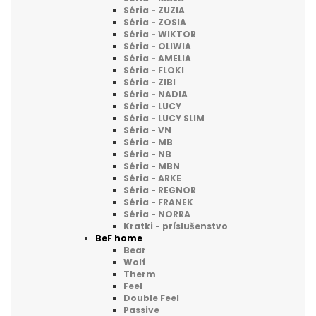
Séria - ZUZIA
Séria - ZOSIA
Séria - WIKTOR
Séria - OLIWIA
Séria - AMELIA
Séria - FLOKI
Séria - ZIBI
Séria - NADIA
Séria - LUCY
Séria - LUCY SLIM
Séria - VN
Séria - MB
Séria - NB
Séria - MBN
Séria - ARKE
Séria - REGNOR
Séria - FRANEK
Séria - NORRA
Kratki - príslušenstvo
BeF home
Bear
Wolf
Therm
Feel
Double Feel
Passive