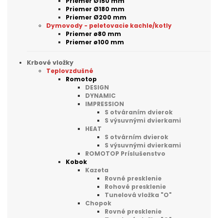
Priemer Ø150 mm
Priemer Ø180 mm
Priemer Ø200 mm
Dymovody - peletovacie kachle/kotly
Priemer ø80 mm
Priemer ø100 mm
Krbové vložky
Teplovzdušné
Romotop
DESIGN
DYNAMIC
IMPRESSION
S otváraním dvierok
S výsuvnými dvierkami
HEAT
S otvárním dvierok
S výsuvnými dvierkami
ROMOTOP Príslušenstvo
Kobok
Kazeta
Rovné presklenie
Rohové presklenie
Tunelová vložka "O"
Chopok
Rovné presklenie