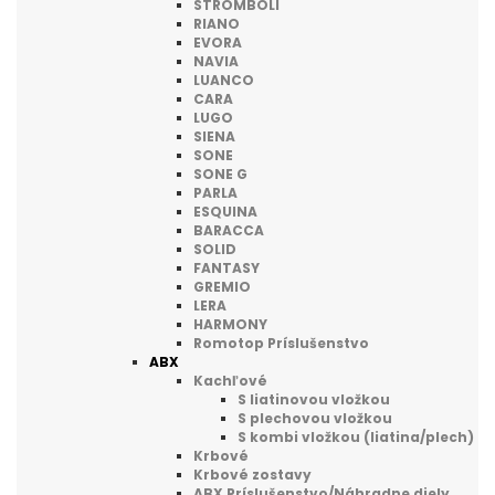
STROMBOLI
RIANO
EVORA
NAVIA
LUANCO
CARA
LUGO
SIENA
SONE
SONE G
PARLA
ESQUINA
BARACCA
SOLID
FANTASY
GREMIO
LERA
HARMONY
Romotop Príslušenstvo
ABX
Kachľové
S liatinovou vložkou
S plechovou vložkou
S kombi vložkou (liatina/plech)
Krbové
Krbové zostavy
ABX Príslušenstvo/Náhradne diely