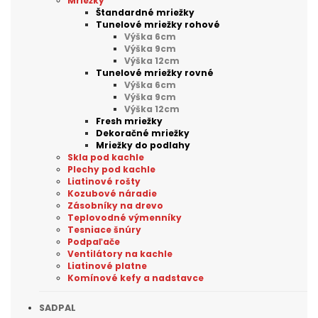
Mriežky
Štandardné mriežky
Tunelové mriežky rohové
Výška 6cm
Výška 9cm
Výška 12cm
Tunelové mriežky rovné
Výška 6cm
Výška 9cm
Výška 12cm
Fresh mriežky
Dekoračné mriežky
Mriežky do podlahy
Skla pod kachle
Plechy pod kachle
Liatinové rošty
Kozubové náradie
Zásobníky na drevo
Teplovodné výmenníky
Tesniace šnúry
Podpaľače
Ventilátory na kachle
Liatinové platne
Komínové kefy a nadstavce
SADPAL