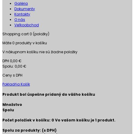
Galéria
Dokumenty
Kontakty
O nás
Veľkoobchod
Shopping cart
0
(položky)
Máte
0
produkty v košíku
V nákupnom košíku nie sú žiadne položky
DPH
0,00 €
Spolu:
0,00 €
Ceny s DPH
Pokladňa
Košík
Produkt bol úspešne pridaný do vášho košíku
Množstvo
Spolu
Počet položiek v košíku:
0
Vo vašom košíku je 1 produkt.
Spolu za produkty: (s DPH)