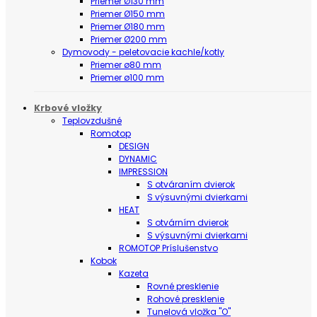
Priemer Ø130 mm
Priemer Ø150 mm
Priemer Ø180 mm
Priemer Ø200 mm
Dymovody - peletovacie kachle/kotly
Priemer ø80 mm
Priemer ø100 mm
Krbové vložky
Teplovzdušné
Romotop
DESIGN
DYNAMIC
IMPRESSION
S otváraním dvierok
S výsuvnými dvierkami
HEAT
S otvárním dvierok
S výsuvnými dvierkami
ROMOTOP Príslušenstvo
Kobok
Kazeta
Rovné presklenie
Rohové presklenie
Tunelová vložka "O"