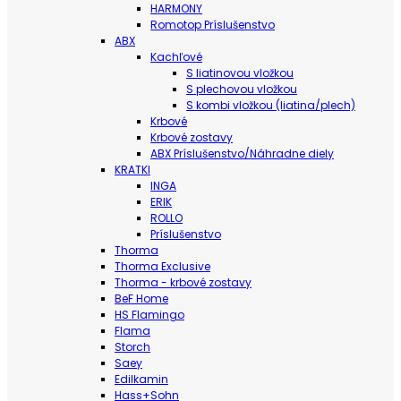
HARMONY
Romotop Príslušenstvo
ABX
Kachľové
S liatinovou vložkou
S plechovou vložkou
S kombi vložkou (liatina/plech)
Krbové
Krbové zostavy
ABX Príslušenstvo/Náhradne diely
KRATKI
INGA
ERIK
ROLLO
Príslušenstvo
Thorma
Thorma Exclusive
Thorma - krbové zostavy
BeF Home
HS Flamingo
Flama
Storch
Saey
Edilkamin
Hass+Sohn