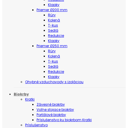
Klapky
Priemer Ø200 mm
Rúry
Kolená
T-kus
Sedlá
Redukcie
Klapky
Priemer Ø250 mm
Rúry
Kolená
T-kus
Sedlá
Redukcie
Klapky
Ohybné vzduchovody s izoláciou
Biokrby
Kratki
Závesné biokrby
Voľne stojace biokrby
Portálové biokrby
Príslušenstvo ku biokrbom Kratki
Príslušenstvo