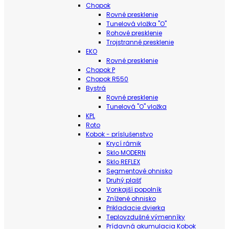
Chopok
Rovné presklenie
Tunelová vložka "O"
Rohové presklenie
Trojstranné presklenie
EKO
Rovné presklenie
Chopok P
Chopok R550
Bystrá
Rovné presklenie
Tunelová "O" vložka
KPL
Roto
Kobok - príslušenstvo
Krycí rámik
Sklo MODERN
Sklo REFLEX
Segmentové ohnisko
Druhý plašť
Vonkajší popolník
Znížené ohnisko
Prikladacie dvierka
Teplovzdušné výmenníky
Prídavná akumulacia Kobok