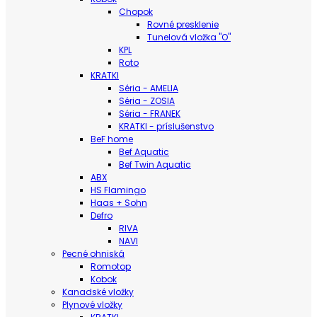
Chopok
Rovné presklenie
Tunelová vložka "O"
KPL
Roto
KRATKI
Séria - AMELIA
Séria - ZOSIA
Séria - FRANEK
KRATKI - príslušenstvo
BeF home
Bef Aquatic
Bef Twin Aquatic
ABX
HS Flamingo
Haas + Sohn
Defro
RIVA
NAVI
Pecné ohniská
Romotop
Kobok
Kanadské vložky
Plynové vložky