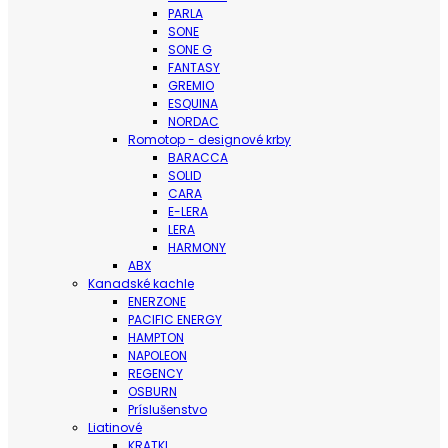
PARLA
SONE
SONE G
FANTASY
GREMIO
ESQUINA
NORDAC
Romotop - designové krby
BARACCA
SOLID
CARA
E-LERA
LERA
HARMONY
ABX
Kanadské kachle
ENERZONE
PACIFIC ENERGY
HAMPTON
NAPOLEON
REGENCY
OSBURN
Príslušenstvo
Liatinové
KRATKI