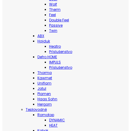
Wolf
Therm
Feel
Double Feel
Passive
Twin
ABX
Hajduk
Heatro
Príslušenstvo
Defro HOME
IMPULS
Príslušenstvo
Thorma
Kawmet
Uniflam
Jotul
Plamen
Haas Sohn
Hergom
Teplovodné
Romotop
DYNAMIC
HEAT
Kobok