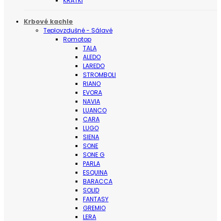
KRATKI
Krbové kachle
Teplovzdušné - Sálavé
Romotop
TALA
ALEDO
LAREDO
STROMBOLI
RIANO
EVORA
NAVIA
LUANCO
CARA
LUGO
SIENA
SONE
SONE G
PARLA
ESQUINA
BARACCA
SOLID
FANTASY
GREMIO
LERA