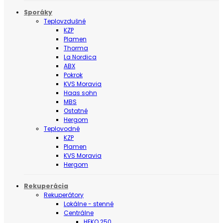
Sporáky
Teplovzdušné
KZP
Plamen
Thorma
La Nordica
ABX
Pokrok
KVS Moravia
Haas sohn
MBS
Ostatné
Hergom
Teplovodné
KZP
Plamen
KVS Moravia
Hergom
Rekuperácia
Rekuperátory
Lokálne - stenné
Centrálne
HEKO 250