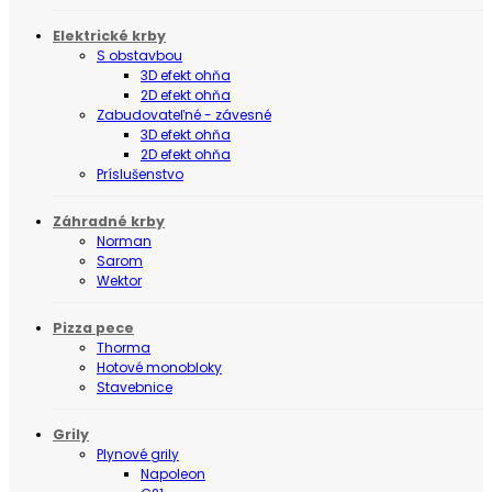
Elektrické krby
S obstavbou
3D efekt ohňa
2D efekt ohňa
Zabudovateľné - závesné
3D efekt ohňa
2D efekt ohňa
Príslušenstvo
Záhradné krby
Norman
Sarom
Wektor
Pizza pece
Thorma
Hotové monobloky
Stavebnice
Grily
Plynové grily
Napoleon