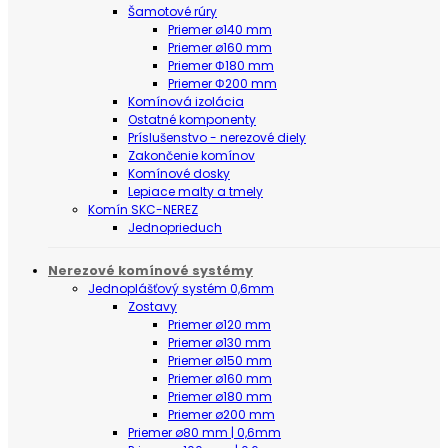
Šamotové rúry
Priemer ø140 mm
Priemer ø160 mm
Priemer Φ180 mm
Priemer Φ200 mm
Komínová izolácia
Ostatné komponenty
Príslušenstvo - nerezové diely
Zakončenie komínov
Komínové dosky
Lepiace malty a tmely
Komín SKC-NEREZ
Jednoprieduch
Nerezové komínové systémy
Jednoplášťový systém 0,6mm
Zostavy
Priemer ø120 mm
Priemer ø130 mm
Priemer ø150 mm
Priemer ø160 mm
Priemer ø180 mm
Priemer ø200 mm
Priemer ø80 mm | 0,6mm