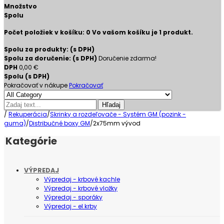
Množstvo
Spolu
Počet položiek v košíku:
0
Vo vašom košíku je 1 produkt.
Spolu za produkty: (s DPH)
Spolu za doručenie: (s DPH)
Doručenie zdarma!
DPH
0,00 €
Spolu (s DPH)
Pokračovať v nákupe
Pokračovať
Hľadaj
/
Rekuperácia
/
Skrinky a rozdeľovače - Systém GM (pozink -
guma)
/
Distribučné boxy GM
/
2x75mm vývod
Kategórie
VÝPREDAJ
Výpredaj - krbové kachle
Výpredaj - krbové vložky
Výpredaj - sporáky
Výpredaj - el.krby