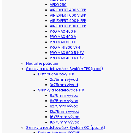
VEKO 250
AIR EXPERT 400 V EPP
AIR EXPERT 600 V EPP
AIR EXPERT 400 H EPP
AIR EXPERT 600 H EPP
PRO MAX 400 H
PRO MAX 400 V
PRO MAX 600 H
PRO MINI 300 V/H
PRO MAX 600 R H/V
PRO MAX 400 R H/V
Flexibilné potrubie
Skrinky a rozdeľovače - Systém TPK (plast)
Distribučne boxy TPK
2x75mm vývod
3x75mm vývod
Skrinky a rozdeľovače TPK
6x75mm vývod
8x75mm vývod
9x75mm vývod
12x75mm vývod
16x75mm vývod
18x75mm vývod
Skrinky a rozdeľovače - Systém OC (pozink)
Distribučné boxy POZINK