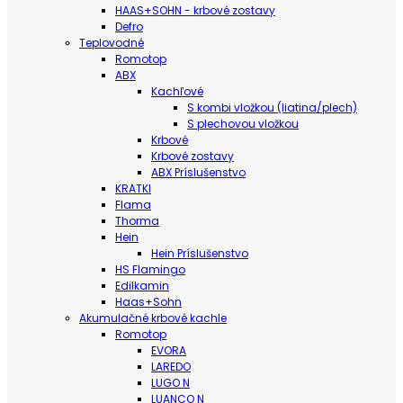
HAAS+SOHN - krbové zostavy
Defro
Teplovodné
Romotop
ABX
Kachľové
S kombi vložkou (liatina/plech)
S plechovou vložkou
Krbové
Krbové zostavy
ABX Príslušenstvo
KRATKI
Flama
Thorma
Hein
Hein Príslušenstvo
HS Flamingo
Edilkamin
Haas+Sohn
Akumulačné krbové kachle
Romotop
EVORA
LAREDO
LUGO N
LUANCO N