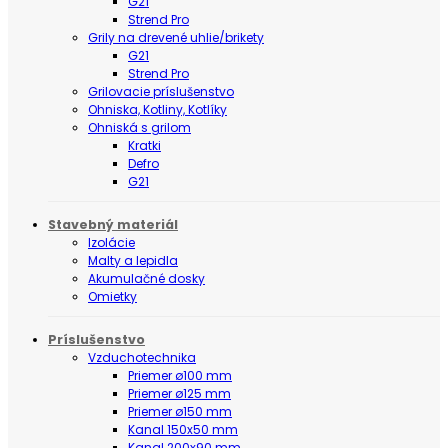
G21
Strend Pro
Grily na drevené uhlie/brikety
G21
Strend Pro
Grilovacie príslušenstvo
Ohniska, Kotliny, Kotlíky
Ohniská s grilom
Kratki
Defro
G21
Stavebný materiál
Izolácie
Malty a lepidla
Akumulačné dosky
Omietky
Príslušenstvo
Vzduchotechnika
Priemer ø100 mm
Priemer ø125 mm
Priemer ø150 mm
Kanal 150x50 mm
Kanal 200x90 mm