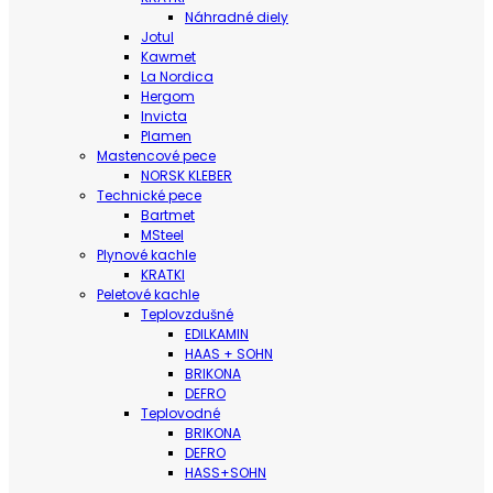
Náhradné diely
Jotul
Kawmet
La Nordica
Hergom
Invicta
Plamen
Mastencové pece
NORSK KLEBER
Technické pece
Bartmet
MSteel
Plynové kachle
KRATKI
Peletové kachle
Teplovzdušné
EDILKAMIN
HAAS + SOHN
BRIKONA
DEFRO
Teplovodné
BRIKONA
DEFRO
HASS+SOHN