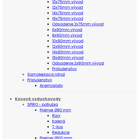
10x75mm vývod
12x75mm vývod
14x75mm vývod
16x75mm vývod
Odsadenie 2x75mm vývod
6x90mm vývod
8x90mm vývod
10x90mm vývod
12x90mm vývod
14x90mm vývod
16x90mm vývod
Odsadenie 2x90mm vývod
Príslušenstvo
Samolepiaca rohož
Príslušenstvo
Anemostaty
Kovové vzduchovody
SPIRO - potrubia
Priemer Ø80 mm
Rúry
Kolená
T-kus
Redukcie
Priemer Ø100 mm