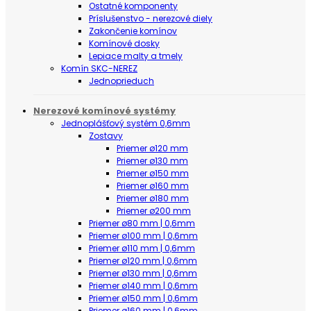
Ostatné komponenty
Príslušenstvo - nerezové diely
Zakončenie komínov
Komínové dosky
Lepiace malty a tmely
Komín SKC-NEREZ
Jednoprieduch
Nerezové komínové systémy
Jednoplášťový systém 0,6mm
Zostavy
Priemer ø120 mm
Priemer ø130 mm
Priemer ø150 mm
Priemer ø160 mm
Priemer ø180 mm
Priemer ø200 mm
Priemer ø80 mm | 0,6mm
Priemer ø100 mm | 0,6mm
Priemer ø110 mm | 0,6mm
Priemer ø120 mm | 0,6mm
Priemer ø130 mm | 0,6mm
Priemer ø140 mm | 0,6mm
Priemer ø150 mm | 0,6mm
Priemer ø160 mm | 0,6mm