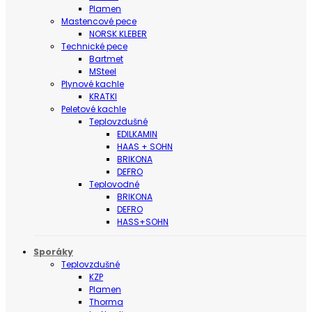
Plamen
Mastencové pece
NORSK KLEBER
Technické pece
Bartmet
MSteel
Plynové kachle
KRATKI
Peletové kachle
Teplovzdušné
EDILKAMIN
HAAS + SOHN
BRIKONA
DEFRO
Teplovodné
BRIKONA
DEFRO
HASS+SOHN
Sporáky
Teplovzdušné
KZP
Plamen
Thorma