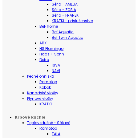
Séria - AMELIA
Séria - ZOSIA
Séria - FRANEK
KRATKI - príslušenstvo
BeF home
Bef Aquatic
Bef Twin Aquatic
ABX
HS Flamingo
Haas + Sohn
Defro
RIVA
NAVI
Pecné ohniská
Romotop
Kobok
Kanadské vložky
Plynové vložky
KRATKI
Krbové kachle
Teplovzdušné - Sálavé
Romotop
TALA