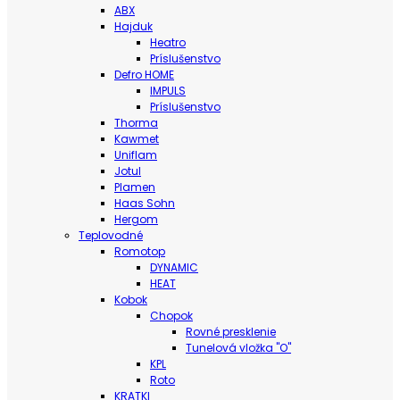
ABX
Hajduk
Heatro
Príslušenstvo
Defro HOME
IMPULS
Príslušenstvo
Thorma
Kawmet
Uniflam
Jotul
Plamen
Haas Sohn
Hergom
Teplovodné
Romotop
DYNAMIC
HEAT
Kobok
Chopok
Rovné presklenie
Tunelová vložka "O"
KPL
Roto
KRATKI