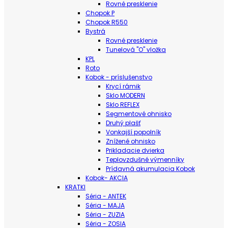
Rovné presklenie
Chopok P
Chopok R550
Bystrá
Rovné presklenie
Tunelová "O" vložka
KPL
Roto
Kobok - príslušenstvo
Krycí rámik
Sklo MODERN
Sklo REFLEX
Segmentové ohnisko
Druhý plašť
Vonkajší popolník
Znížené ohnisko
Prikladacie dvierka
Teplovzdušné výmenníky
Prídavná akumulacia Kobok
Kobok- AKCIA
KRATKI
Séria - ANTEK
Séria - MAJA
Séria - ZUZIA
Séria - ZOSIA