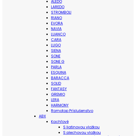
ALEDO
LAREDO
STROMBOLI
RIANO
EVORA
NAVIA
LUANCO
CARA
LUGO
SIENA
SONE
SONE G
PARLA
ESQUINA
BARACCA
SOLID
FANTASY
GREMIO
LERA
HARMONY
Romotop Príslušenstvo
ABX
Kachľové
S liatinovou vložkou
S plechovou vložkou