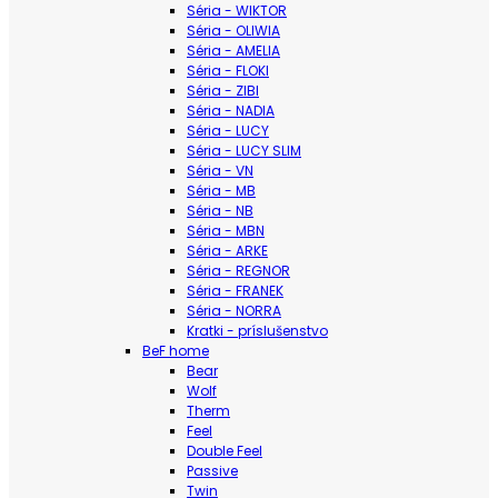
Séria - WIKTOR
Séria - OLIWIA
Séria - AMELIA
Séria - FLOKI
Séria - ZIBI
Séria - NADIA
Séria - LUCY
Séria - LUCY SLIM
Séria - VN
Séria - MB
Séria - NB
Séria - MBN
Séria - ARKE
Séria - REGNOR
Séria - FRANEK
Séria - NORRA
Kratki - príslušenstvo
BeF home
Bear
Wolf
Therm
Feel
Double Feel
Passive
Twin