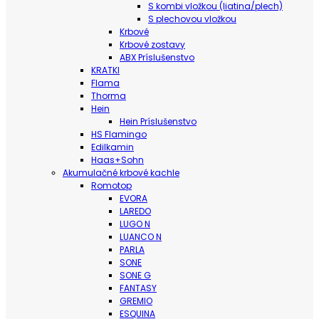
S kombi vložkou (liatina/plech)
S plechovou vložkou
Krbové
Krbové zostavy
ABX Príslušenstvo
KRATKI
Flama
Thorma
Hein
Hein Príslušenstvo
HS Flamingo
Edilkamin
Haas+Sohn
Akumulačné krbové kachle
Romotop
EVORA
LAREDO
LUGO N
LUANCO N
PARLA
SONE
SONE G
FANTASY
GREMIO
ESQUINA