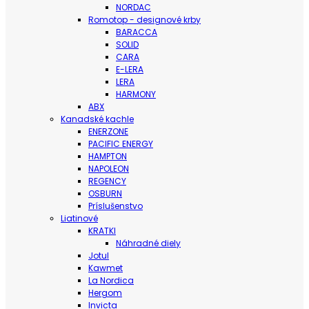
NORDAC
Romotop - designové krby
BARACCA
SOLID
CARA
E-LERA
LERA
HARMONY
ABX
Kanadské kachle
ENERZONE
PACIFIC ENERGY
HAMPTON
NAPOLEON
REGENCY
OSBURN
Príslušenstvo
Liatinové
KRATKI
Náhradné diely
Jotul
Kawmet
La Nordica
Hergom
Invicta