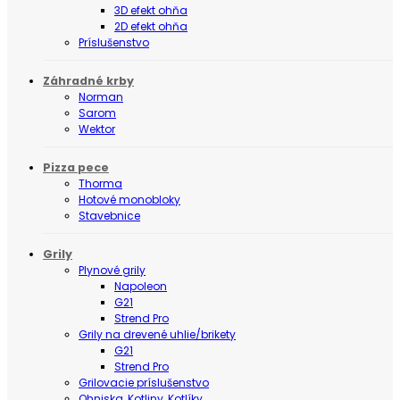
3D efekt ohňa
2D efekt ohňa
Príslušenstvo
Záhradné krby
Norman
Sarom
Wektor
Pizza pece
Thorma
Hotové monobloky
Stavebnice
Grily
Plynové grily
Napoleon
G21
Strend Pro
Grily na drevené uhlie/brikety
G21
Strend Pro
Grilovacie príslušenstvo
Ohniska, Kotliny, Kotlíky