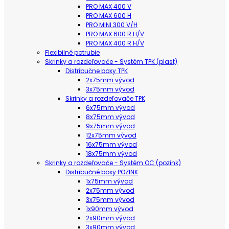
PRO MAX 400 V
PRO MAX 600 H
PRO MINI 300 V/H
PRO MAX 600 R H/V
PRO MAX 400 R H/V
Flexibilné potrubie
Skrinky a rozdeľovače - Systém TPK (plast)
Distribučne boxy TPK
2x75mm vývod
3x75mm vývod
Skrinky a rozdeľovače TPK
6x75mm vývod
8x75mm vývod
9x75mm vývod
12x75mm vývod
16x75mm vývod
18x75mm vývod
Skrinky a rozdeľovače - Systém OC (pozink)
Distribučné boxy POZINK
1x75mm vývod
2x75mm vývod
3x75mm vývod
1x90mm vývod
2x90mm vývod
3x90mm vývod