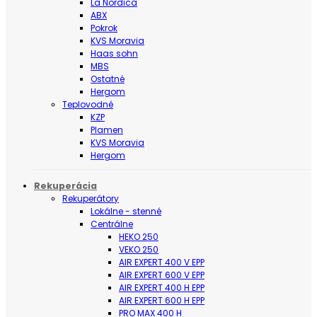
La Nordica
ABX
Pokrok
KVS Moravia
Haas sohn
MBS
Ostatné
Hergom
Teplovodné
KZP
Plamen
KVS Moravia
Hergom
Rekuperácia
Rekuperátory
Lokálne - stenné
Centrálne
HEKO 250
VEKO 250
AIR EXPERT 400 V EPP
AIR EXPERT 600 V EPP
AIR EXPERT 400 H EPP
AIR EXPERT 600 H EPP
PRO MAX 400 H