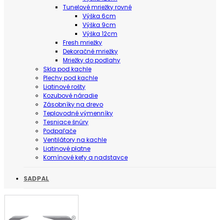
Tunelové mriežky rovné
Výška 6cm
Výška 9cm
Výška 12cm
Fresh mriežky
Dekoračné mriežky
Mriežky do podlahy
Skla pod kachle
Plechy pod kachle
Liatinové rošty
Kozubové náradie
Zásobníky na drevo
Teplovodné výmenníky
Tesniace šnúry
Podpaľače
Ventilátory na kachle
Liatinové platne
Komínové kefy a nadstavce
SADPAL