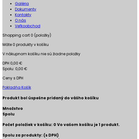
Galéria
Dokumenty
Kontakty
O nás
Veľkoobchod
Shopping cart
0
(položky)
Máte
0
produkty v košíku
V nákupnom košíku nie sú žiadne položky
DPH
0,00 €
Spolu:
0,00 €
Ceny s DPH
Pokladňa
Košík
Produkt bol úspešne pridaný do vášho košíku
Množstvo
Spolu
Počet položiek v košíku:
0
Vo vašom košíku je 1 produkt.
Spolu za produkty: (s DPH)