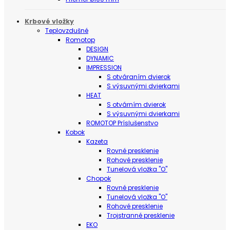
Krbové vložky
Teplovzdušné
Romotop
DESIGN
DYNAMIC
IMPRESSION
S otváraním dvierok
S výsuvnými dvierkami
HEAT
S otvárním dvierok
S výsuvnými dvierkami
ROMOTOP Príslušenstvo
Kobok
Kazeta
Rovné presklenie
Rohové presklenie
Tunelová vložka "O"
Chopok
Rovné presklenie
Tunelová vložka "O"
Rohové presklenie
Trojstranné presklenie
EKO