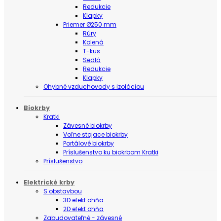
Redukcie
Klapky
Priemer Ø250 mm
Rúry
Kolená
T-kus
Sedlá
Redukcie
Klapky
Ohybné vzduchovody s izoláciou
Biokrby
Kratki
Závesné biokrby
Voľne stojace biokrby
Portálové biokrby
Príslušenstvo ku biokrbom Kratki
Príslušenstvo
Elektrické krby
S obstavbou
3D efekt ohňa
2D efekt ohňa
Zabudovateľné - závesné