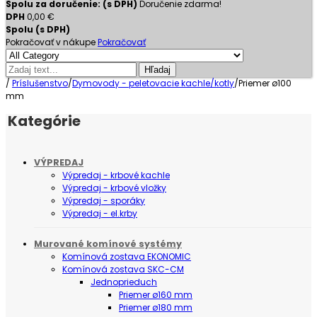
Spolu za doručenie: (s DPH)
Doručenie zdarma!
DPH
0,00 €
Spolu (s DPH)
Pokračovať v nákupe
Pokračovať
Hľadaj
/
Príslušenstvo
/
Dymovody - peletovacie kachle/kotly
/
Priemer ø100
mm
Kategórie
VÝPREDAJ
Výpredaj - krbové kachle
Výpredaj - krbové vložky
Výpredaj - sporáky
Výpredaj - el.krby
Murované komínové systémy
Komínová zostava EKONOMIC
Komínová zostava SKC-CM
Jednoprieduch
Priemer ø160 mm
Priemer ø180 mm