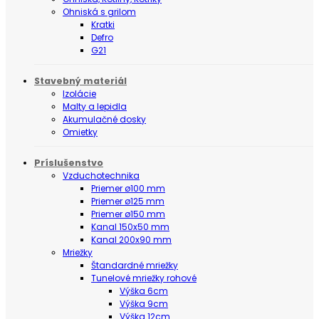
Ohniská s grilom
Kratki
Defro
G21
Stavebný materiál
Izolácie
Malty a lepidla
Akumulačné dosky
Omietky
Príslušenstvo
Vzduchotechnika
Priemer ø100 mm
Priemer ø125 mm
Priemer ø150 mm
Kanal 150x50 mm
Kanal 200x90 mm
Mriežky
Štandardné mriežky
Tunelové mriežky rohové
Výška 6cm
Výška 9cm
Výška 12cm