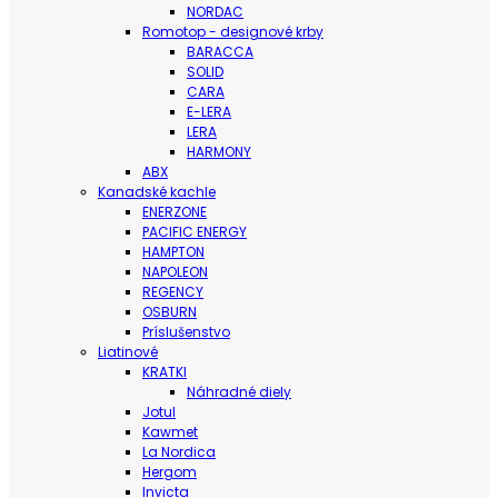
NORDAC
Romotop - designové krby
BARACCA
SOLID
CARA
E-LERA
LERA
HARMONY
ABX
Kanadské kachle
ENERZONE
PACIFIC ENERGY
HAMPTON
NAPOLEON
REGENCY
OSBURN
Príslušenstvo
Liatinové
KRATKI
Náhradné diely
Jotul
Kawmet
La Nordica
Hergom
Invicta