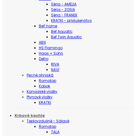
Séria - AMELIA
Séria - ZOSIA
Séria - FRANEK
KRATKI - príslušenstvo
BeF home
Bef Aquatic
Bef Twin Aquatic
ABX
HS Flamingo
Haas + Sohn
Defro
RIVA
NAVI
Pecné ohniská
Romotop
Kobok
Kanadské vložky
Plynové vložky
KRATKI
Krbové kachle
Teplovzdušné - Sálavé
Romotop
TALA