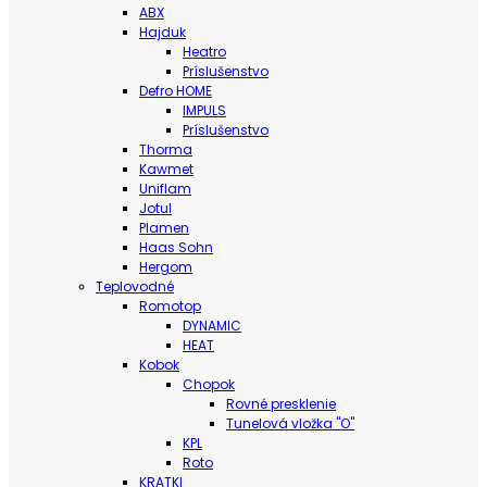
ABX
Hajduk
Heatro
Príslušenstvo
Defro HOME
IMPULS
Príslušenstvo
Thorma
Kawmet
Uniflam
Jotul
Plamen
Haas Sohn
Hergom
Teplovodné
Romotop
DYNAMIC
HEAT
Kobok
Chopok
Rovné presklenie
Tunelová vložka "O"
KPL
Roto
KRATKI