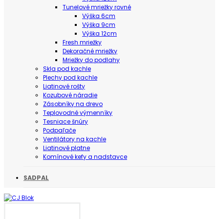
Tunelové mriežky rovné
Výška 6cm
Výška 9cm
Výška 12cm
Fresh mriežky
Dekoračné mriežky
Mriežky do podlahy
Skla pod kachle
Plechy pod kachle
Liatinové rošty
Kozubové náradie
Zásobníky na drevo
Teplovodné výmenníky
Tesniace šnúry
Podpaľače
Ventilátory na kachle
Liatinové platne
Komínové kefy a nadstavce
SADPAL