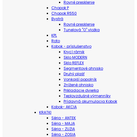
Rovné presklenie
Chopok P
Chopok R550
Bystrá
Rovné presklenie
Tunelová "O" vložka
KPL
Roto
Kobok - príslušenstvo
Krycí rámik
Sklo MODERN
Sklo REFLEX
Segmentové ohnisko
Druhý plašť
Vonkajší popolník
Znížené ohnisko
Prikladacie dvierka
Teplovzdušné výmenníky
Prídavná akumulacia Kobok
Kobok- AKCIA
KRATKI
Séria - ANTEK
Séria - MAJA
Séria - ZUZIA
Séria - ZOSIA