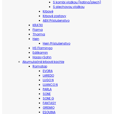
S kombi vložkou (liatina/plech)
S plechovou vložkou
Krbové
Krbové zostavy
ABX Príslušenstvo
KRATKI
Flama
Thorma
Hein
Hein Príslušenstvo
HS Flamingo
Edilkamin
Haas+Sohn
Akumulačné krbové kachle
Romotop
EVORA
LAREDO
LUGO N
LUANCO N
PARLA
SONE
SONE G
FANTASY
GREMIO
ESQUINA