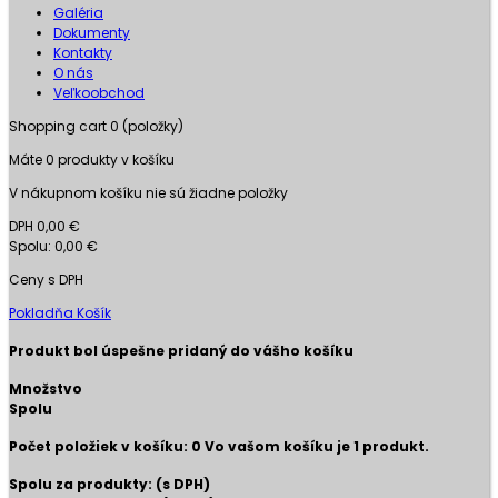
Galéria
Dokumenty
Kontakty
O nás
Veľkoobchod
Shopping cart
0
(položky)
Máte
0
produkty v košíku
V nákupnom košíku nie sú žiadne položky
DPH
0,00 €
Spolu:
0,00 €
Ceny s DPH
Pokladňa
Košík
Produkt bol úspešne pridaný do vášho košíku
Množstvo
Spolu
Počet položiek v košíku:
0
Vo vašom košíku je 1 produkt.
Spolu za produkty: (s DPH)