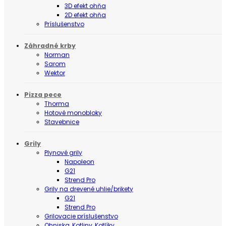
3D efekt ohňa
2D efekt ohňa
Príslušenstvo
Záhradné krby
Norman
Sarom
Wektor
Pizza pece
Thorma
Hotové monobloky
Stavebnice
Grily
Plynové grily
Napoleon
G21
Strend Pro
Grily na drevené uhlie/brikety
G21
Strend Pro
Grilovacie príslušenstvo
Ohniska, Kotliny, Kotlíky