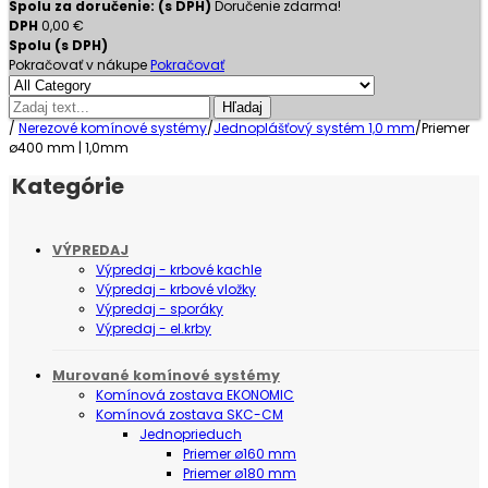
Spolu za doručenie: (s DPH)
Doručenie zdarma!
DPH
0,00 €
Spolu (s DPH)
Pokračovať v nákupe
Pokračovať
Hľadaj
/
Nerezové komínové systémy
/
Jednoplášťový systém 1,0 mm
/
Priemer
ø400 mm | 1,0mm
Kategórie
VÝPREDAJ
Výpredaj - krbové kachle
Výpredaj - krbové vložky
Výpredaj - sporáky
Výpredaj - el.krby
Murované komínové systémy
Komínová zostava EKONOMIC
Komínová zostava SKC-CM
Jednoprieduch
Priemer ø160 mm
Priemer ø180 mm