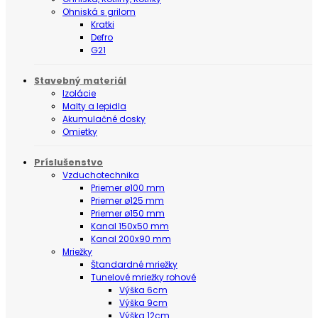
Ohniská s grilom
Kratki
Defro
G21
Stavebný materiál
Izolácie
Malty a lepidla
Akumulačné dosky
Omietky
Príslušenstvo
Vzduchotechnika
Priemer ø100 mm
Priemer ø125 mm
Priemer ø150 mm
Kanal 150x50 mm
Kanal 200x90 mm
Mriežky
Štandardné mriežky
Tunelové mriežky rohové
Výška 6cm
Výška 9cm
Výška 12cm