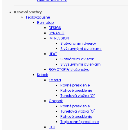
Krbové vložky
Teplovzdušné
Romotop
DESIGN
DYNAMIC
IMPRESSION
S otváraním dvierok
S výsuvnými dvierkami
HEAT
S otvárním dvierok
S výsuvnými dvierkami
ROMOTOP Príslušenstvo
Kobok
Kazeta
Rovné presklenie
Rohové presklenie
Tunelová vložka "O"
Chopok
Rovné presklenie
Tunelová vložka "O"
Rohové presklenie
Trojstranné presklenie
EKO