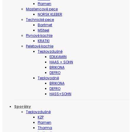
Plamen
Mastencové pece
NORSK KLEBER
Technické pece
Bartmet
MSteel
Plynové kachle
KRATKI
Peletové kachle
Teplovzdušné
EDILKAMIN
HAAS + SOHN
BRIKONA
DEFRO
Teplovodné
BRIKONA
DEFRO
HASS+SOHN
Sporáky
Teplovzdušné
KZP
Plamen
Thorma