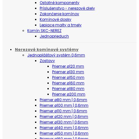
Ostatné komponenty
Príslušenstvo - nerezové diely
Zakončenie komínov
Komínové dosky
Lepiace malty a tmely
Komín SKC-NEREZ
Jednoprieduch
Nerezové komínové systémy
Jednoplášťový systém 0,6mm
Zostavy
Priemer ø120 mm
Priemer ø130 mm
Priemer ø150 mm
Priemer ø160 mm
Priemer ø180 mm
Priemer ø200 mm
Priemer ø80 mm | 0,6mm
Priemer ø100 mm | 0,6mm
Priemer ø110 mm | 0,6mm
Priemer ø120 mm | 0,6mm
Priemer ø130 mm | 0,6mm
Priemer ø140 mm | 0,6mm
Priemer ø150 mm | 0,6mm
Priemer ø160 mm | 0,6mm