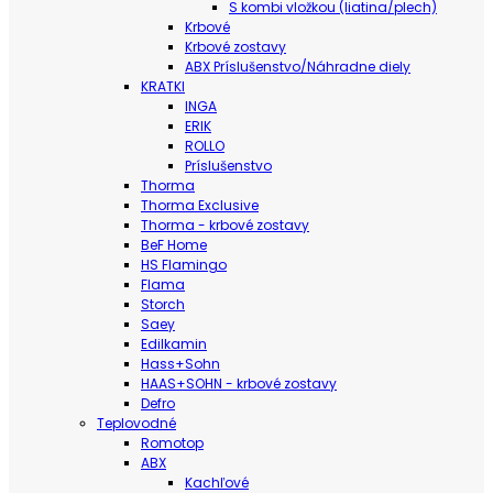
S kombi vložkou (liatina/plech)
Krbové
Krbové zostavy
ABX Príslušenstvo/Náhradne diely
KRATKI
INGA
ERIK
ROLLO
Príslušenstvo
Thorma
Thorma Exclusive
Thorma - krbové zostavy
BeF Home
HS Flamingo
Flama
Storch
Saey
Edilkamin
Hass+Sohn
HAAS+SOHN - krbové zostavy
Defro
Teplovodné
Romotop
ABX
Kachľové