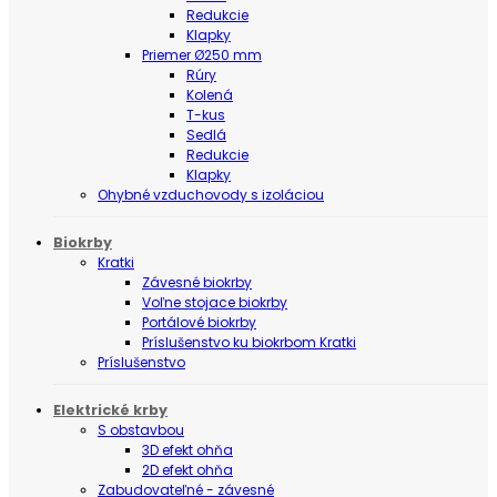
Redukcie
Klapky
Priemer Ø250 mm
Rúry
Kolená
T-kus
Sedlá
Redukcie
Klapky
Ohybné vzduchovody s izoláciou
Biokrby
Kratki
Závesné biokrby
Voľne stojace biokrby
Portálové biokrby
Príslušenstvo ku biokrbom Kratki
Príslušenstvo
Elektrické krby
S obstavbou
3D efekt ohňa
2D efekt ohňa
Zabudovateľné - závesné