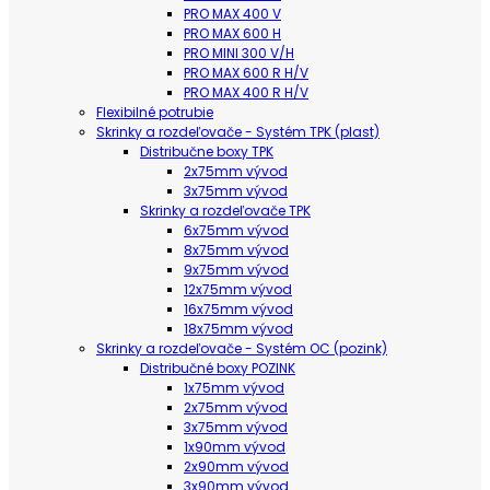
PRO MAX 400 V
PRO MAX 600 H
PRO MINI 300 V/H
PRO MAX 600 R H/V
PRO MAX 400 R H/V
Flexibilné potrubie
Skrinky a rozdeľovače - Systém TPK (plast)
Distribučne boxy TPK
2x75mm vývod
3x75mm vývod
Skrinky a rozdeľovače TPK
6x75mm vývod
8x75mm vývod
9x75mm vývod
12x75mm vývod
16x75mm vývod
18x75mm vývod
Skrinky a rozdeľovače - Systém OC (pozink)
Distribučné boxy POZINK
1x75mm vývod
2x75mm vývod
3x75mm vývod
1x90mm vývod
2x90mm vývod
3x90mm vývod