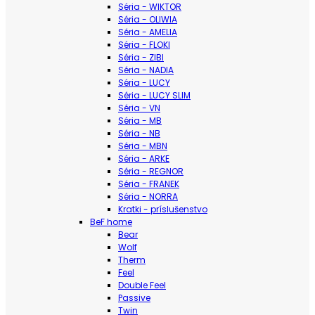
Séria - WIKTOR
Séria - OLIWIA
Séria - AMELIA
Séria - FLOKI
Séria - ZIBI
Séria - NADIA
Séria - LUCY
Séria - LUCY SLIM
Séria - VN
Séria - MB
Séria - NB
Séria - MBN
Séria - ARKE
Séria - REGNOR
Séria - FRANEK
Séria - NORRA
Kratki - príslušenstvo
BeF home
Bear
Wolf
Therm
Feel
Double Feel
Passive
Twin