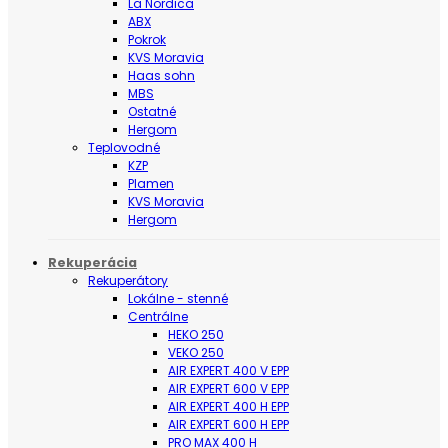
La Nordica
ABX
Pokrok
KVS Moravia
Haas sohn
MBS
Ostatné
Hergom
Teplovodné
KZP
Plamen
KVS Moravia
Hergom
Rekuperácia
Rekuperátory
Lokálne - stenné
Centrálne
HEKO 250
VEKO 250
AIR EXPERT 400 V EPP
AIR EXPERT 600 V EPP
AIR EXPERT 400 H EPP
AIR EXPERT 600 H EPP
PRO MAX 400 H