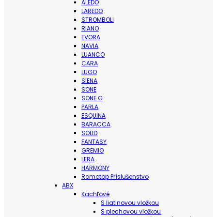
ALEDO
LAREDO
STROMBOLI
RIANO
EVORA
NAVIA
LUANCO
CARA
LUGO
SIENA
SONE
SONE G
PARLA
ESQUINA
BARACCA
SOLID
FANTASY
GREMIO
LERA
HARMONY
Romotop Príslušenstvo
ABX
Kachľové
S liatinovou vložkou
S plechovou vložkou