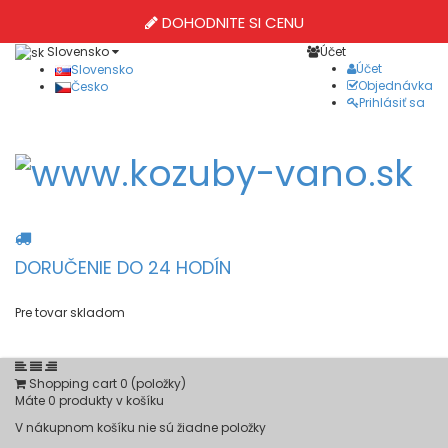
DOHODNITE SI CENU
Slovensko
Účet
Účet
Slovensko
Objednávka
Česko
Prihlásiť sa
DORUČENIE DO 24 HODÍN
Pre tovar skladom
Shopping cart
0
(položky)
Máte
0
produkty v košíku
V nákupnom košíku nie sú žiadne položky