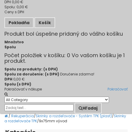
DPH
0,00 €
Spolu:
0,00 €
Ceny s DPH
Pokladňa
Košík
Produkt bol úspešne pridaný do vášho košíku
Množstvo
Spolu
Počet položiek v košíku:
0
Vo vašom košíku je 1
produkt.
Spolu za produkty: (s DPH)
Spolu za doručenie: (s DPH)
Doručenie zdarma!
DPH
0,00 €
Spolu (s DPH)
Pokračovať v nákupe
Pokračovať
Hľadaj
/
Rekuperácia
/
Skrinky a rozdeľovače - Systém TPK (plast)
/
Skrinky
a rozdeľovače TPK
/
9x75mm vývod