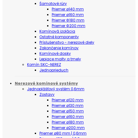
Šamotové rúry
Priemer ø140 mm
Priemer ø160 mm
Priemer Φ180 mm
Priemer Φ200 mm
Komínová izolácia
Ostatné komponenty
Príslušenstvo - nerezové diely
Zakončenie komínov
Komínové dosky
Lepiace malty a tmely
Komín SKC-NEREZ
Jednoprieduch
Nerezové komínové systémy
Jednoplášťový systém 0,6mm
Zostavy
Priemer ø120 mm
Priemer ø130 mm
Priemer ø150 mm
Priemer ø160 mm
Priemer ø180 mm
Priemer ø200 mm
Priemer ø80 mm | 0,6mm