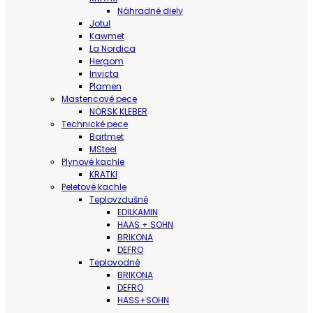
Náhradné diely
Jotul
Kawmet
La Nordica
Hergom
Invicta
Plamen
Mastencové pece
NORSK KLEBER
Technické pece
Bartmet
MSteel
Plynové kachle
KRATKI
Peletové kachle
Teplovzdušné
EDILKAMIN
HAAS + SOHN
BRIKONA
DEFRO
Teplovodné
BRIKONA
DEFRO
HASS+SOHN