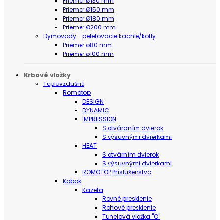
Priemer Ø130 mm
Priemer Ø150 mm
Priemer Ø180 mm
Priemer Ø200 mm
Dymovody - peletovacie kachle/kotly
Priemer ø80 mm
Priemer ø100 mm
Krbové vložky
Teplovzdušné
Romotop
DESIGN
DYNAMIC
IMPRESSION
S otváraním dvierok
S výsuvnými dvierkami
HEAT
S otvárním dvierok
S výsuvnými dvierkami
ROMOTOP Príslušenstvo
Kobok
Kazeta
Rovné presklenie
Rohové presklenie
Tunelová vložka "O"