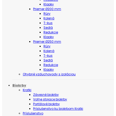
Klapky
Priemer Ø200 mm
Rúry
Kolená
T-kus
Sedlá
Redukcie
Klapky
Priemer Ø250 mm
Rúry
Kolená
T-kus
Sedlá
Redukcie
Klapky
Ohybné vzduchovody s izoláciou
Biokrby
Kratki
Závesné biokrby
Voľne stojace biokrby
Portálové biokrby
Príslušenstvo ku biokrbom Kratki
Príslušenstvo