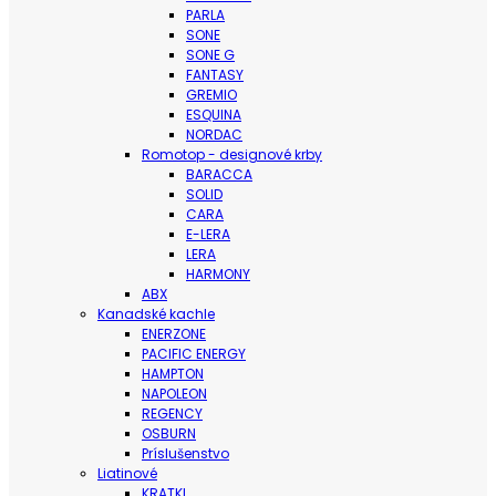
PARLA
SONE
SONE G
FANTASY
GREMIO
ESQUINA
NORDAC
Romotop - designové krby
BARACCA
SOLID
CARA
E-LERA
LERA
HARMONY
ABX
Kanadské kachle
ENERZONE
PACIFIC ENERGY
HAMPTON
NAPOLEON
REGENCY
OSBURN
Príslušenstvo
Liatinové
KRATKI