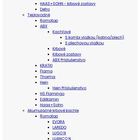
HAAS+SOHN - krbové zostavy
Defro
Teplovodné
Romotop
ABX
Kachľové
S kombi vložkou (liatina/plech)
S plechovou vložkou
Krbové
Krbové zostavy
ABX Príslušenstvo
KRATKI
Flama
Thorma
Hein
Hein Príslušenstvo
HS Flamingo
Edilkamin
Haas+Sohn
Akumulačné krbové kachle
Romotop
EVORA
LAREDO
LUGO N
LUANCO N