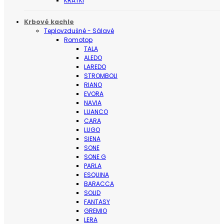
KRATKI
Krbové kachle
Teplovzdušné - Sálavé
Romotop
TALA
ALEDO
LAREDO
STROMBOLI
RIANO
EVORA
NAVIA
LUANCO
CARA
LUGO
SIENA
SONE
SONE G
PARLA
ESQUINA
BARACCA
SOLID
FANTASY
GREMIO
LERA