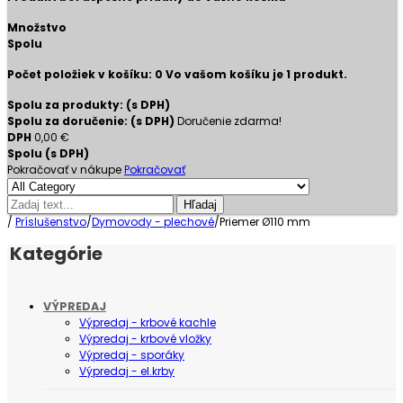
Množstvo
Spolu
Počet položiek v košíku:
0
Vo vašom košíku je 1 produkt.
Spolu za produkty: (s DPH)
Spolu za doručenie: (s DPH)
Doručenie zdarma!
DPH
0,00 €
Spolu (s DPH)
Pokračovať v nákupe
Pokračovať
Hľadaj
/
Príslušenstvo
/
Dymovody - plechové
/
Priemer Ø110 mm
Kategórie
VÝPREDAJ
Výpredaj - krbové kachle
Výpredaj - krbové vložky
Výpredaj - sporáky
Výpredaj - el.krby