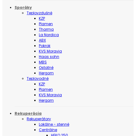
Sporáky
Teplovzdušné
KZP
Plamen
Thorma
La Nordica
ABX
Pokrok
KVS Moravia
Haas sohn
MBS
Ostatné
Hergom
Teplovodné
KZP
Plamen
KVS Moravia
Hergom
Rekuperácia
Rekuperátory
Lokálne - stenné
Centrálne
HEKO 250