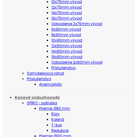
10x75mm vývod
12x75mm vývod
14x75mm vývod
16x75mm vývod
Odsadenie 2x75mm vývod
6x90mm vývod
8x90mm vývod
10x90mm vývod
12x90mm vývod
14x90mm vývod
16x90mm vývod
Odsadenie 2x90mm vývod
Príslušenstvo
Samolepiaca rohož
Príslušenstvo
Anemostaty
Kovové vzduchovody
SPIRO - potrubia
Priemer Ø80 mm
Rúry
Kolená
T-kus
Redukcie
Priemer Ø100 mm