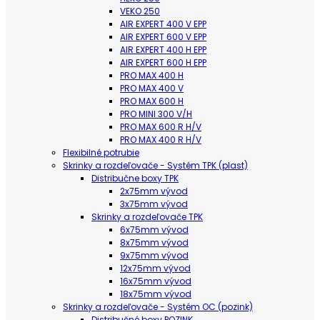
VEKO 250
AIR EXPERT 400 V EPP
AIR EXPERT 600 V EPP
AIR EXPERT 400 H EPP
AIR EXPERT 600 H EPP
PRO MAX 400 H
PRO MAX 400 V
PRO MAX 600 H
PRO MINI 300 V/H
PRO MAX 600 R H/V
PRO MAX 400 R H/V
Flexibilné potrubie
Skrinky a rozdeľovače - Systém TPK (plast)
Distribučne boxy TPK
2x75mm vývod
3x75mm vývod
Skrinky a rozdeľovače TPK
6x75mm vývod
8x75mm vývod
9x75mm vývod
12x75mm vývod
16x75mm vývod
18x75mm vývod
Skrinky a rozdeľovače - Systém OC (pozink)
Distribučné boxy POZINK