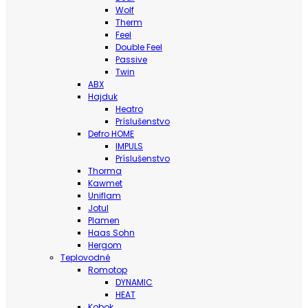
Wolf
Therm
Feel
Double Feel
Passive
Twin
ABX
Hajduk
Heatro
Príslušenstvo
Defro HOME
IMPULS
Príslušenstvo
Thorma
Kawmet
Uniflam
Jotul
Plamen
Haas Sohn
Hergom
Teplovodné
Romotop
DYNAMIC
HEAT
Kobok