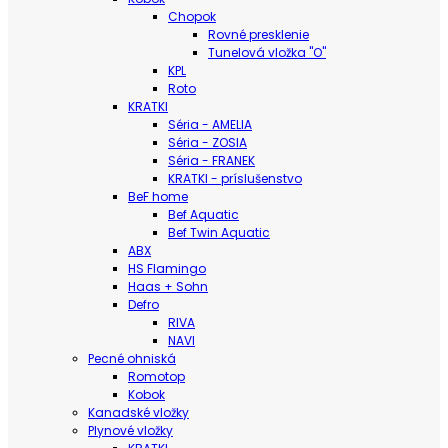
Chopok
Rovné presklenie
Tunelová vložka "O"
KPL
Roto
KRATKI
Séria - AMELIA
Séria - ZOSIA
Séria - FRANEK
KRATKI - príslušenstvo
BeF home
Bef Aquatic
Bef Twin Aquatic
ABX
HS Flamingo
Haas + Sohn
Defro
RIVA
NAVI
Pecné ohniská
Romotop
Kobok
Kanadské vložky
Plynové vložky