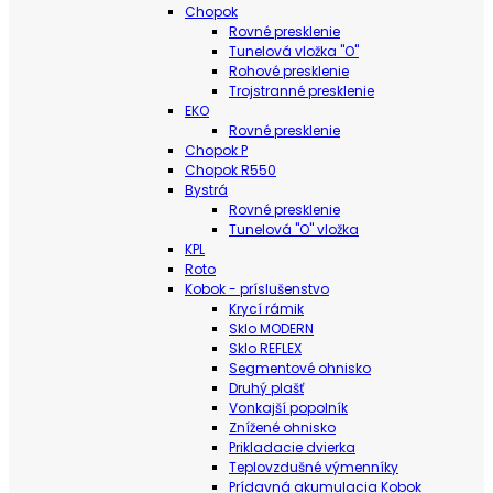
Chopok
Rovné presklenie
Tunelová vložka "O"
Rohové presklenie
Trojstranné presklenie
EKO
Rovné presklenie
Chopok P
Chopok R550
Bystrá
Rovné presklenie
Tunelová "O" vložka
KPL
Roto
Kobok - príslušenstvo
Krycí rámik
Sklo MODERN
Sklo REFLEX
Segmentové ohnisko
Druhý plašť
Vonkajší popolník
Znížené ohnisko
Prikladacie dvierka
Teplovzdušné výmenníky
Prídavná akumulacia Kobok