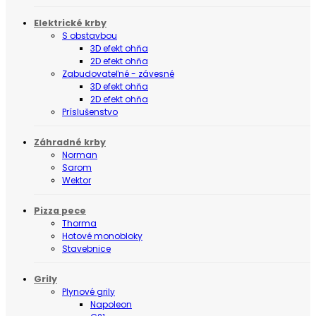
Elektrické krby
S obstavbou
3D efekt ohňa
2D efekt ohňa
Zabudovateľné - závesné
3D efekt ohňa
2D efekt ohňa
Príslušenstvo
Záhradné krby
Norman
Sarom
Wektor
Pizza pece
Thorma
Hotové monobloky
Stavebnice
Grily
Plynové grily
Napoleon