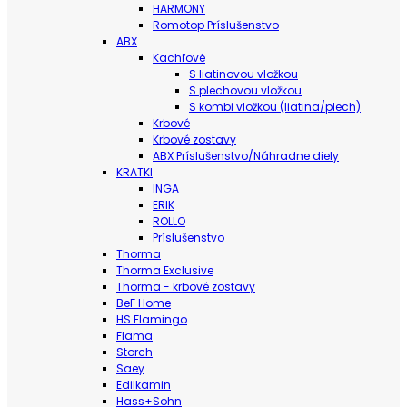
HARMONY
Romotop Príslušenstvo
ABX
Kachľové
S liatinovou vložkou
S plechovou vložkou
S kombi vložkou (liatina/plech)
Krbové
Krbové zostavy
ABX Príslušenstvo/Náhradne diely
KRATKI
INGA
ERIK
ROLLO
Príslušenstvo
Thorma
Thorma Exclusive
Thorma - krbové zostavy
BeF Home
HS Flamingo
Flama
Storch
Saey
Edilkamin
Hass+Sohn