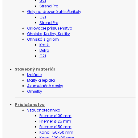
G21
Strend Pro
Grily na drevené uhlie/brikety
G21
Strend Pro
Grilovacie príslušenstvo
Ohniska, Kotliny, Kotlíky
Ohniská s grilom
Kratki
Defro
G21
Stavebný materiál
Izolácie
Malty a lepidla
Akumulačné dosky
Omietky
Príslušenstvo
Vzduchotechnika
Priemer ø100 mm
Priemer ø125 mm
Priemer ø150 mm
Kanal 150x50 mm
Kanal 200x90 mm