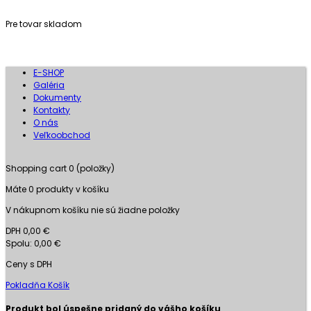
Pre tovar skladom
E-SHOP
Galéria
Dokumenty
Kontakty
O nás
Veľkoobchod
Shopping cart
0
(položky)
Máte
0
produkty v košíku
V nákupnom košíku nie sú žiadne položky
DPH
0,00 €
Spolu:
0,00 €
Ceny s DPH
Pokladňa
Košík
Produkt bol úspešne pridaný do vášho košíku