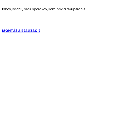
Krbov, kachlí, pecí, sporákov, komínov a rekuperácie.
MONTÁŽ A REALIZÁCIE
Kompletné riešenia na kľúč: krby, kachle, komíny a rekuperácie
KONTAKTUJTE NÁS
+421 905 716 757
+421 901 716 757
info@stylkozvan.sk
vano.kozuby@gmail.com
DORUČENIE DO 24 HODÍN