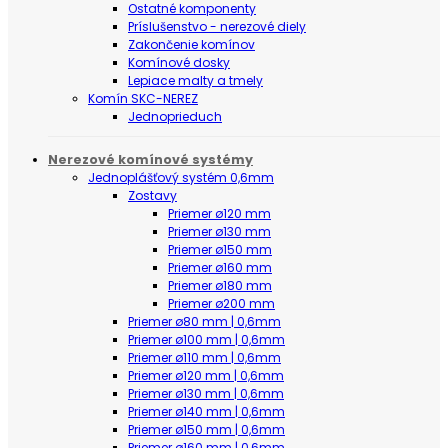
Ostatné komponenty
Príslušenstvo - nerezové diely
Zakončenie komínov
Komínové dosky
Lepiace malty a tmely
Komín SKC-NEREZ
Jednoprieduch
Nerezové komínové systémy
Jednoplášťový systém 0,6mm
Zostavy
Priemer ø120 mm
Priemer ø130 mm
Priemer ø150 mm
Priemer ø160 mm
Priemer ø180 mm
Priemer ø200 mm
Priemer ø80 mm | 0,6mm
Priemer ø100 mm | 0,6mm
Priemer ø110 mm | 0,6mm
Priemer ø120 mm | 0,6mm
Priemer ø130 mm | 0,6mm
Priemer ø140 mm | 0,6mm
Priemer ø150 mm | 0,6mm
Priemer ø160 mm | 0,6mm