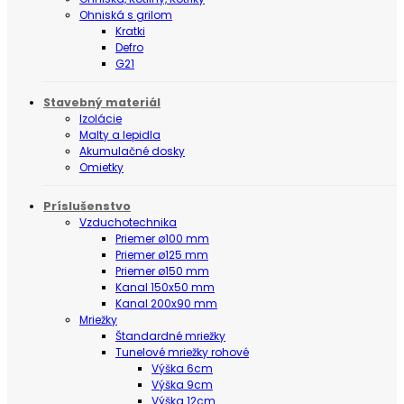
Ohniská s grilom
Kratki
Defro
G21
Stavebný materiál
Izolácie
Malty a lepidla
Akumulačné dosky
Omietky
Príslušenstvo
Vzduchotechnika
Priemer ø100 mm
Priemer ø125 mm
Priemer ø150 mm
Kanal 150x50 mm
Kanal 200x90 mm
Mriežky
Štandardné mriežky
Tunelové mriežky rohové
Výška 6cm
Výška 9cm
Výška 12cm