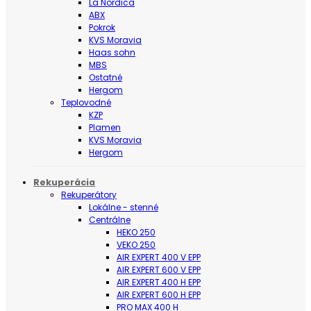
La Nordica
ABX
Pokrok
KVS Moravia
Haas sohn
MBS
Ostatné
Hergom
Teplovodné
KZP
Plamen
KVS Moravia
Hergom
Rekuperácia
Rekuperátory
Lokálne - stenné
Centrálne
HEKO 250
VEKO 250
AIR EXPERT 400 V EPP
AIR EXPERT 600 V EPP
AIR EXPERT 400 H EPP
AIR EXPERT 600 H EPP
PRO MAX 400 H