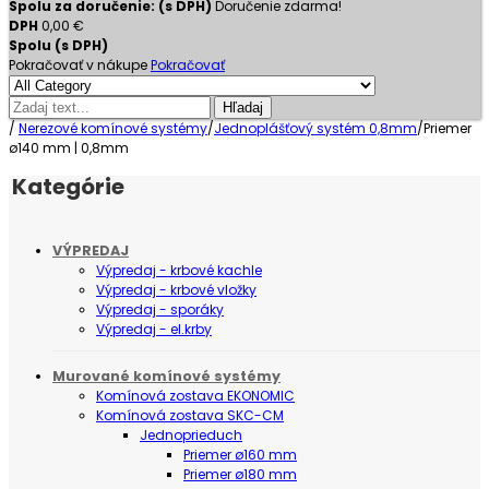
Spolu za doručenie: (s DPH)
Doručenie zdarma!
DPH
0,00 €
Spolu (s DPH)
Pokračovať v nákupe
Pokračovať
Hľadaj
/
Nerezové komínové systémy
/
Jednoplášťový systém 0,8mm
/
Priemer
ø140 mm | 0,8mm
Kategórie
VÝPREDAJ
Výpredaj - krbové kachle
Výpredaj - krbové vložky
Výpredaj - sporáky
Výpredaj - el.krby
Murované komínové systémy
Komínová zostava EKONOMIC
Komínová zostava SKC-CM
Jednoprieduch
Priemer ø160 mm
Priemer ø180 mm