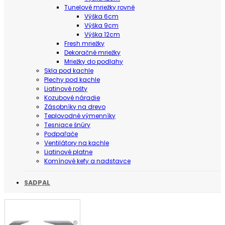
Tunelové mriežky rovné
Výška 6cm
Výška 9cm
Výška 12cm
Fresh mriežky
Dekoračné mriežky
Mriežky do podlahy
Skla pod kachle
Plechy pod kachle
Liatinové rošty
Kozubové náradie
Zásobníky na drevo
Teplovodné výmenníky
Tesniace šnúry
Podpaľače
Ventilátory na kachle
Liatinové platne
Komínové kefy a nadstavce
SADPAL