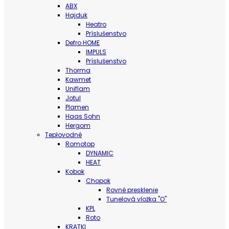
ABX
Hajduk
Heatro
Príslušenstvo
Defro HOME
IMPULS
Príslušenstvo
Thorma
Kawmet
Uniflam
Jotul
Plamen
Haas Sohn
Hergom
Teplovodné
Romotop
DYNAMIC
HEAT
Kobok
Chopok
Rovné presklenie
Tunelová vložka "O"
KPL
Roto
KRATKI