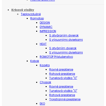
Krbové vložky
Teplovzdušné
Romotop
DESIGN
DYNAMIC
IMPRESSION
S otváraním dvierok
S výsuvnými dvierkami
HEAT
S otvárním dvierok
S výsuvnými dvierkami
ROMOTOP Príslušenstvo
Kobok
Kazeta
Rovné presklenie
Rohové presklenie
Tunelová vložka "O"
Chopok
Rovné presklenie
Tunelová vložka "O"
Rohové presklenie
Trojstranné presklenie
EKO