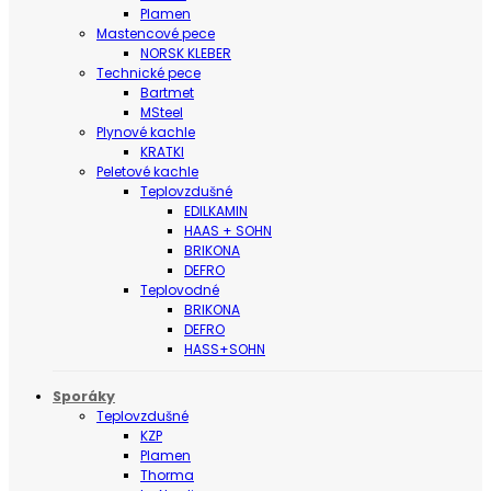
Plamen
Mastencové pece
NORSK KLEBER
Technické pece
Bartmet
MSteel
Plynové kachle
KRATKI
Peletové kachle
Teplovzdušné
EDILKAMIN
HAAS + SOHN
BRIKONA
DEFRO
Teplovodné
BRIKONA
DEFRO
HASS+SOHN
Sporáky
Teplovzdušné
KZP
Plamen
Thorma