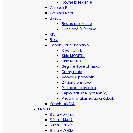
Rovné presklenie
Chopok P
Chopok R550
Bystrá
Rovné presklenie
Tunelová "O" vložka
KPL
Roto
Kobok - príslušenstvo
Krycí rámik
Sklo MODERN
Sklo REFLEX
Segmentové ohnisko
Druhý plašť
Vonkajší popolník
Znížené ohnisko
Prikladacie dvierka
Teplovzdušné výmenníky
Prídavná akumulacia Kobok
Kobok- AKCIA
KRATKI
Séria - ANTEK
Séria - MAJA
Séria - ZUZIA
Séria - ZOSIA