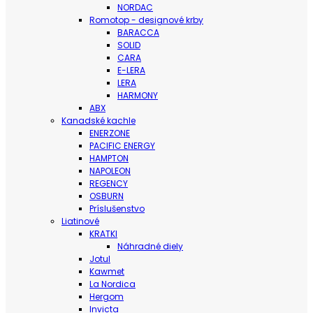
NORDAC
Romotop - designové krby
BARACCA
SOLID
CARA
E-LERA
LERA
HARMONY
ABX
Kanadské kachle
ENERZONE
PACIFIC ENERGY
HAMPTON
NAPOLEON
REGENCY
OSBURN
Príslušenstvo
Liatinové
KRATKI
Náhradné diely
Jotul
Kawmet
La Nordica
Hergom
Invicta