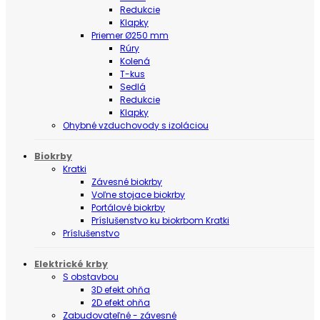
Redukcie
Klapky
Priemer Ø250 mm
Rúry
Kolená
T-kus
Sedlá
Redukcie
Klapky
Ohybné vzduchovody s izoláciou
Biokrby
Kratki
Závesné biokrby
Voľne stojace biokrby
Portálové biokrby
Príslušenstvo ku biokrbom Kratki
Príslušenstvo
Elektrické krby
S obstavbou
3D efekt ohňa
2D efekt ohňa
Zabudovateľné - závesné