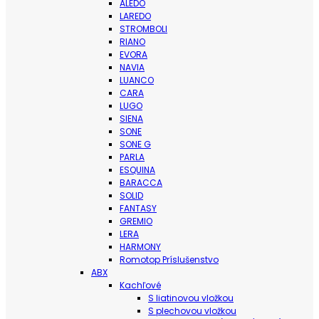
ALEDO
LAREDO
STROMBOLI
RIANO
EVORA
NAVIA
LUANCO
CARA
LUGO
SIENA
SONE
SONE G
PARLA
ESQUINA
BARACCA
SOLID
FANTASY
GREMIO
LERA
HARMONY
Romotop Príslušenstvo
ABX
Kachľové
S liatinovou vložkou
S plechovou vložkou