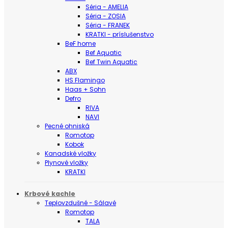
Séria - AMELIA
Séria - ZOSIA
Séria - FRANEK
KRATKI - príslušenstvo
BeF home
Bef Aquatic
Bef Twin Aquatic
ABX
HS Flamingo
Haas + Sohn
Defro
RIVA
NAVI
Pecné ohniská
Romotop
Kobok
Kanadské vložky
Plynové vložky
KRATKI
Krbové kachle
Teplovzdušné - Sálavé
Romotop
TALA