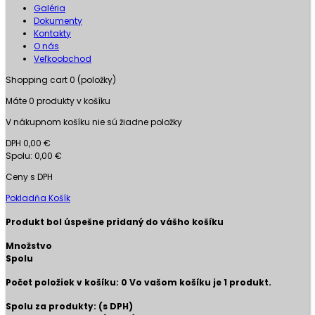
Galéria
Dokumenty
Kontakty
O nás
Veľkoobchod
Shopping cart
0
(položky)
Máte
0
produkty v košíku
V nákupnom košíku nie sú žiadne položky
DPH
0,00 €
Spolu:
0,00 €
Ceny s DPH
Pokladňa
Košík
Produkt bol úspešne pridaný do vášho košíku
Množstvo
Spolu
Počet položiek v košíku:
0
Vo vašom košíku je 1 produkt.
Spolu za produkty: (s DPH)