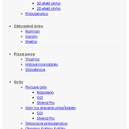
3D efekt ohňa
2D efekt ohňa
Príslušenstvo
Záhradné krby
Norman
Sarom
Wektor
Pizza pece
Thorma
Hotové monobloky
Stavebnice
Grily
Plynové grily
Napoleon
G21
Strend Pro
Grily na drevené uhlie/brikety
G21
Strend Pro
Grilovacie príslušenstvo
Ohniska, Kotliny, Kotlíky