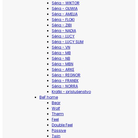
Séria - WIKTOR
Séria - OLIWIA
Séria - AMELIA
Séria - FLOKI
Séria - ZIBI
Séria - NADIA
Séria - LUCY
Séria - LUCY SLIM
Séria - VN
Séria - MB
Séria - NB
Séria - MBN
Séria - ARKE
Séria - REGNOR
Séria - FRANEK
Séria - NORRA
Kratki - príslušenstvo
BeF home
Bear
Wolf
Therm
Feel
Double Feel
Passive
Twin