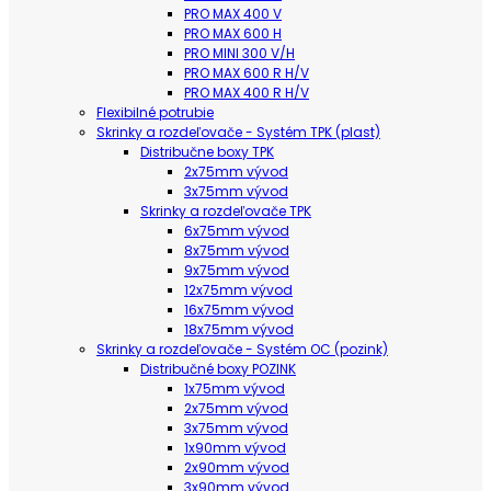
PRO MAX 400 V
PRO MAX 600 H
PRO MINI 300 V/H
PRO MAX 600 R H/V
PRO MAX 400 R H/V
Flexibilné potrubie
Skrinky a rozdeľovače - Systém TPK (plast)
Distribučne boxy TPK
2x75mm vývod
3x75mm vývod
Skrinky a rozdeľovače TPK
6x75mm vývod
8x75mm vývod
9x75mm vývod
12x75mm vývod
16x75mm vývod
18x75mm vývod
Skrinky a rozdeľovače - Systém OC (pozink)
Distribučné boxy POZINK
1x75mm vývod
2x75mm vývod
3x75mm vývod
1x90mm vývod
2x90mm vývod
3x90mm vývod