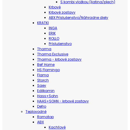
S kombi vložkou (liatina/plech)
Krbové
Krbové zostavy
ABX Príslušenstvo/Náhradne diely
KRATKI
INGA
ERIK
ROLLO
Príslušenstvo
Thorma
Thorma Exclusive
Thorma - krbové zostavy
BeF Home
HS Flamingo
Flama
Storch
Saey
Edilkamin
Hass+Sohn
HAAS+SOHN - krbové zostavy
Defro
Teplovodné
Romotop
ABX
Kachľové