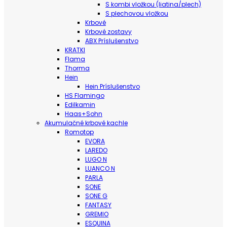
S kombi vložkou (liatina/plech)
S plechovou vložkou
Krbové
Krbové zostavy
ABX Príslušenstvo
KRATKI
Flama
Thorma
Hein
Hein Príslušenstvo
HS Flamingo
Edilkamin
Haas+Sohn
Akumulačné krbové kachle
Romotop
EVORA
LAREDO
LUGO N
LUANCO N
PARLA
SONE
SONE G
FANTASY
GREMIO
ESQUINA