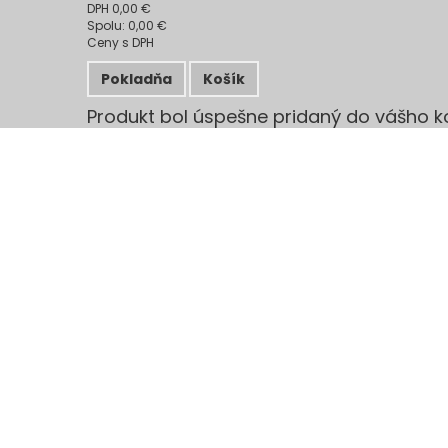
DPH
0,00 €
Spolu:
0,00 €
Ceny s DPH
Pokladňa
Košík
Produkt bol úspešne pridaný do vášho k
Množstvo
Spolu
Počet položiek v košíku:
0
Vo vašom košík
Spolu za produkty: (s DPH)
Spolu za doručenie: (s DPH)
Doručenie zdarma!
DPH
0,00 €
Spolu (s DPH)
Pokračovať v nákupe
/
Rekuperácia
/
Skrinky a rozdeľovače - Systém GM (pozi
Kategórie