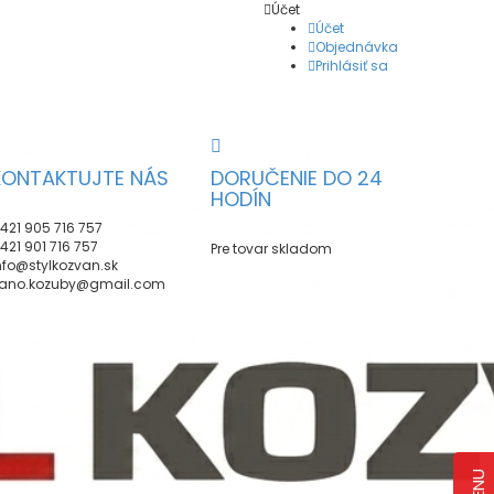
Účet
Účet
Objednávka
Prihlásiť sa
KONTAKTUJTE NÁS
DORUČENIE DO 24
HODÍN
421 905 716 757
421 901 716 757
Pre tovar skladom
nfo@stylkozvan.sk
ano.kozuby@gmail.com