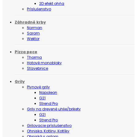
2D efekt ohňa
Príslušenstvo
Záhradné krby
Norman
Sarom
Wektor
Pizza pece
Thorma
Hotové monobloky
Stavebnice
Grily
Plynové grily
Napoleon
G21
Strend Pro
Grily na drevené uhlie/brikety
G21
Strend Pro
Grilovacie príslušenstvo
Ohniska, Kotliny, Kotlíky
Ohniská s grilom