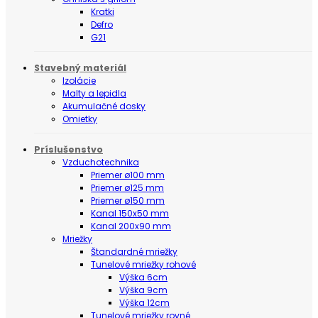
Kratki
Defro
G21
Stavebný materiál
Izolácie
Malty a lepidla
Akumulačné dosky
Omietky
Príslušenstvo
Vzduchotechnika
Priemer ø100 mm
Priemer ø125 mm
Priemer ø150 mm
Kanal 150x50 mm
Kanal 200x90 mm
Mriežky
Štandardné mriežky
Tunelové mriežky rohové
Výška 6cm
Výška 9cm
Výška 12cm
Tunelové mriežky rovné