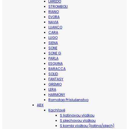
LAREDO
STROMBOLI
RIANO
EVORA
NAVIA
LUANCO
CARA
LUGO
SIENA
SONE
SONE G
PARLA
ESQUINA
BARACCA
SOLID
FANTASY
GREMIO
LERA
HARMONY
Romotop Príslušenstvo
ABX
Kachľové
S liatinovou vložkou
S plechovou vložkou
S kombi vložkou (liatina/plech)