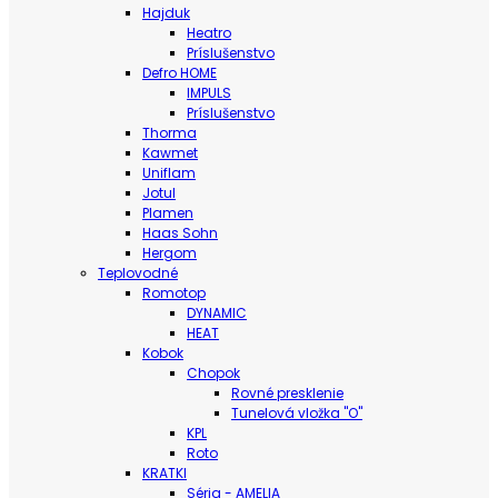
Hajduk
Heatro
Príslušenstvo
Defro HOME
IMPULS
Príslušenstvo
Thorma
Kawmet
Uniflam
Jotul
Plamen
Haas Sohn
Hergom
Teplovodné
Romotop
DYNAMIC
HEAT
Kobok
Chopok
Rovné presklenie
Tunelová vložka "O"
KPL
Roto
KRATKI
Séria - AMELIA