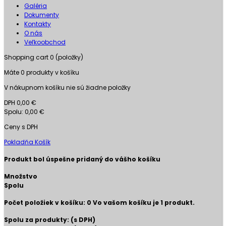
Galéria
Dokumenty
Kontakty
O nás
Veľkoobchod
Shopping cart
0
(položky)
Máte
0
produkty v košíku
V nákupnom košíku nie sú žiadne položky
DPH
0,00 €
Spolu:
0,00 €
Ceny s DPH
Pokladňa
Košík
Produkt bol úspešne pridaný do vášho košíku
Množstvo
Spolu
Počet položiek v košíku:
0
Vo vašom košíku je 1 produkt.
Spolu za produkty: (s DPH)