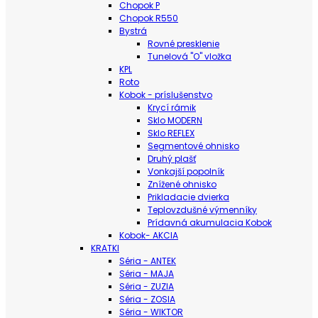
Chopok P
Chopok R550
Bystrá
Rovné presklenie
Tunelová "O" vložka
KPL
Roto
Kobok - príslušenstvo
Krycí rámik
Sklo MODERN
Sklo REFLEX
Segmentové ohnisko
Druhý plašť
Vonkajší popolník
Znížené ohnisko
Prikladacie dvierka
Teplovzdušné výmenníky
Prídavná akumulacia Kobok
Kobok- AKCIA
KRATKI
Séria - ANTEK
Séria - MAJA
Séria - ZUZIA
Séria - ZOSIA
Séria - WIKTOR