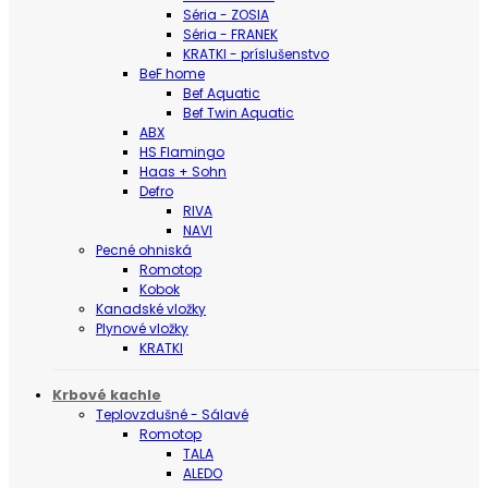
Séria - ZOSIA
Séria - FRANEK
KRATKI - príslušenstvo
BeF home
Bef Aquatic
Bef Twin Aquatic
ABX
HS Flamingo
Haas + Sohn
Defro
RIVA
NAVI
Pecné ohniská
Romotop
Kobok
Kanadské vložky
Plynové vložky
KRATKI
Krbové kachle
Teplovzdušné - Sálavé
Romotop
TALA
ALEDO