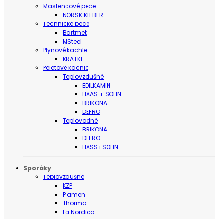
Mastencové pece
NORSK KLEBER
Technické pece
Bartmet
MSteel
Plynové kachle
KRATKI
Peletové kachle
Teplovzdušné
EDILKAMIN
HAAS + SOHN
BRIKONA
DEFRO
Teplovodné
BRIKONA
DEFRO
HASS+SOHN
Sporáky
Teplovzdušné
KZP
Plamen
Thorma
La Nordica