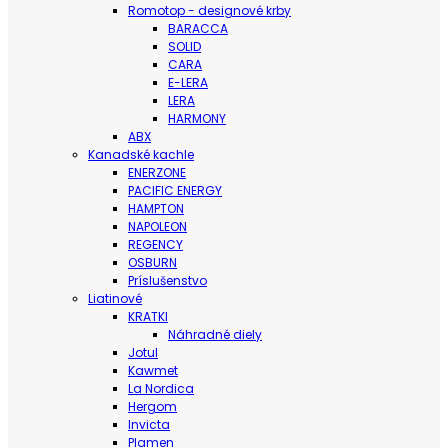
Romotop - designové krby
BARACCA
SOLID
CARA
E-LERA
LERA
HARMONY
ABX
Kanadské kachle
ENERZONE
PACIFIC ENERGY
HAMPTON
NAPOLEON
REGENCY
OSBURN
Príslušenstvo
Liatinové
KRATKI
Náhradné diely
Jotul
Kawmet
La Nordica
Hergom
Invicta
Plamen