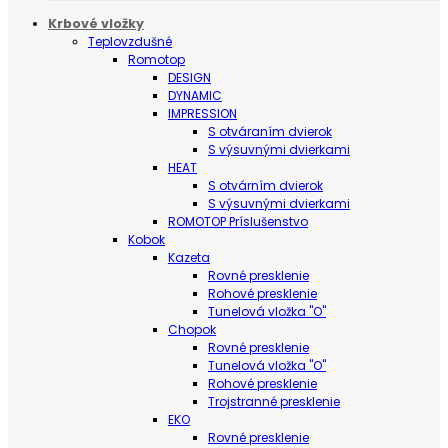
Krbové vložky
Teplovzdušné
Romotop
DESIGN
DYNAMIC
IMPRESSION
S otváraním dvierok
S výsuvnými dvierkami
HEAT
S otvárním dvierok
S výsuvnými dvierkami
ROMOTOP Príslušenstvo
Kobok
Kazeta
Rovné presklenie
Rohové presklenie
Tunelová vložka "O"
Chopok
Rovné presklenie
Tunelová vložka "O"
Rohové presklenie
Trojstranné presklenie
EKO
Rovné presklenie