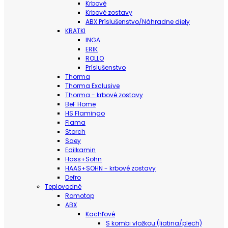
Krbové
Krbové zostavy
ABX Príslušenstvo/Náhradne diely
KRATKI
INGA
ERIK
ROLLO
Príslušenstvo
Thorma
Thorma Exclusive
Thorma - krbové zostavy
BeF Home
HS Flamingo
Flama
Storch
Saey
Edilkamin
Hass+Sohn
HAAS+SOHN - krbové zostavy
Defro
Teplovodné
Romotop
ABX
Kachľové
S kombi vložkou (liatina/plech)