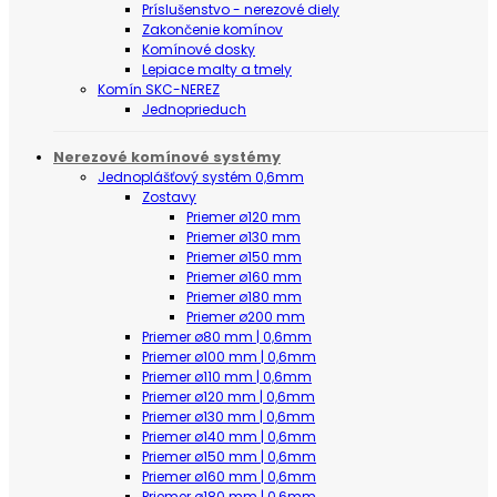
Príslušenstvo - nerezové diely
Zakončenie komínov
Komínové dosky
Lepiace malty a tmely
Komín SKC-NEREZ
Jednoprieduch
Nerezové komínové systémy
Jednoplášťový systém 0,6mm
Zostavy
Priemer ø120 mm
Priemer ø130 mm
Priemer ø150 mm
Priemer ø160 mm
Priemer ø180 mm
Priemer ø200 mm
Priemer ø80 mm | 0,6mm
Priemer ø100 mm | 0,6mm
Priemer ø110 mm | 0,6mm
Priemer ø120 mm | 0,6mm
Priemer ø130 mm | 0,6mm
Priemer ø140 mm | 0,6mm
Priemer ø150 mm | 0,6mm
Priemer ø160 mm | 0,6mm
Priemer ø180 mm | 0,6mm