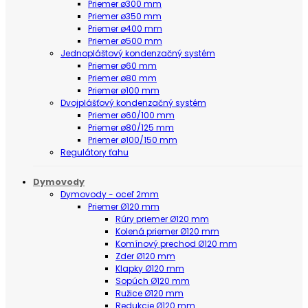
Priemer ø300 mm
Priemer ø350 mm
Priemer ø400 mm
Priemer ø500 mm
Jednopláštový kondenzačný systém
Priemer ø60 mm
Priemer ø80 mm
Priemer ø100 mm
Dvojplášťový kondenzačný systém
Priemer ø60/100 mm
Priemer ø80/125 mm
Priemer ø100/150 mm
Regulátory ťahu
Dymovody
Dymovody - oceľ 2mm
Priemer Ø120 mm
Rúry priemer Ø120 mm
Kolená priemer Ø120 mm
Komínový prechod Ø120 mm
Zder Ø120 mm
Klapky Ø120 mm
Sopúch Ø120 mm
Ružice Ø120 mm
Redukcie Ø120 mm