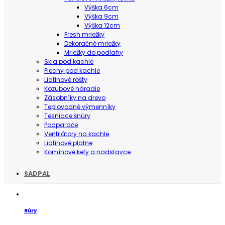
Výška 6cm
Výška 9cm
Výška 12cm
Fresh mriežky
Dekoračné mriežky
Mriežky do podlahy
Skla pod kachle
Plechy pod kachle
Liatinové rošty
Kozubové náradie
Zásobníky na drevo
Teplovodné výmenníky
Tesniace šnúry
Podpaľače
Ventilátory na kachle
Liatinové platne
Komínové kefy a nadstavce
SADPAL
Rúry