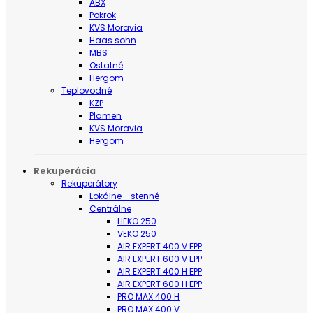
ABX
Pokrok
KVS Moravia
Haas sohn
MBS
Ostatné
Hergom
Teplovodné
KZP
Plamen
KVS Moravia
Hergom
Rekuperácia
Rekuperátory
Lokálne - stenné
Centrálne
HEKO 250
VEKO 250
AIR EXPERT 400 V EPP
AIR EXPERT 600 V EPP
AIR EXPERT 400 H EPP
AIR EXPERT 600 H EPP
PRO MAX 400 H
PRO MAX 400 V