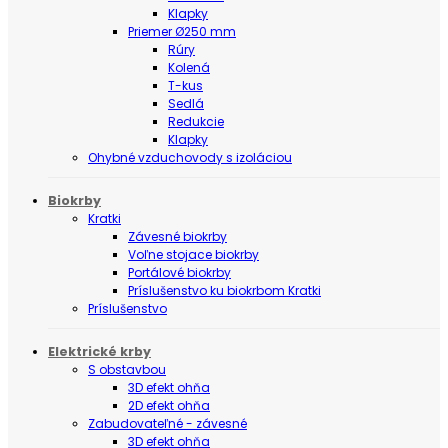
Klapky
Priemer Ø250 mm
Rúry
Kolená
T-kus
Sedlá
Redukcie
Klapky
Ohybné vzduchovody s izoláciou
Biokrby
Kratki
Závesné biokrby
Voľne stojace biokrby
Portálové biokrby
Príslušenstvo ku biokrbom Kratki
Príslušenstvo
Elektrické krby
S obstavbou
3D efekt ohňa
2D efekt ohňa
Zabudovateľné - závesné
3D efekt ohňa