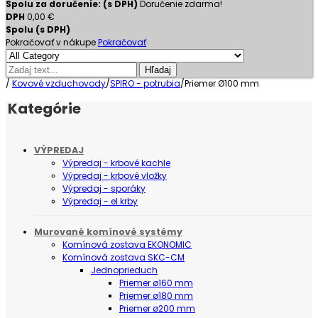
Spolu za doručenie: (s DPH)
Doručenie zdarma!
DPH
0,00 €
Spolu (s DPH)
Pokračovať v nákupe
Pokračovať
Hľadaj
/
Kovové vzduchovody
/
SPIRO - potrubia
/
Priemer Ø100 mm
Kategórie
VÝPREDAJ
Výpredaj - krbové kachle
Výpredaj - krbové vložky
Výpredaj - sporáky
Výpredaj - el.krby
Murované komínové systémy
Komínová zostava EKONOMIC
Komínová zostava SKC-CM
Jednoprieduch
Priemer ø160 mm
Priemer ø180 mm
Priemer ø200 mm