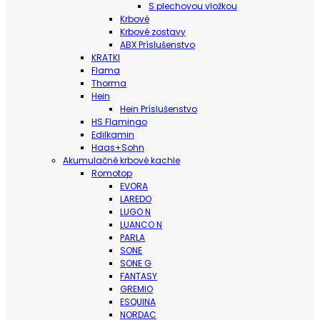
S plechovou vložkou
Krbové
Krbové zostavy
ABX Príslušenstvo
KRATKI
Flama
Thorma
Hein
Hein Príslušenstvo
HS Flamingo
Edilkamin
Haas+Sohn
Akumulačné krbové kachle
Romotop
EVORA
LAREDO
LUGO N
LUANCO N
PARLA
SONE
SONE G
FANTASY
GREMIO
ESQUINA
NORDAC