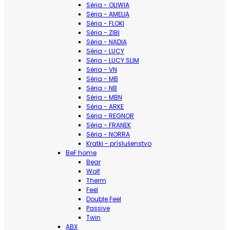
Séria - OLIWIA
Séria - AMELIA
Séria - FLOKI
Séria - ZIBI
Séria - NADIA
Séria - LUCY
Séria - LUCY SLIM
Séria - VN
Séria - MB
Séria - NB
Séria - MBN
Séria - ARKE
Séria - REGNOR
Séria - FRANEK
Séria - NORRA
Kratki - príslušenstvo
BeF home
Bear
Wolf
Therm
Feel
Double Feel
Passive
Twin
ABX