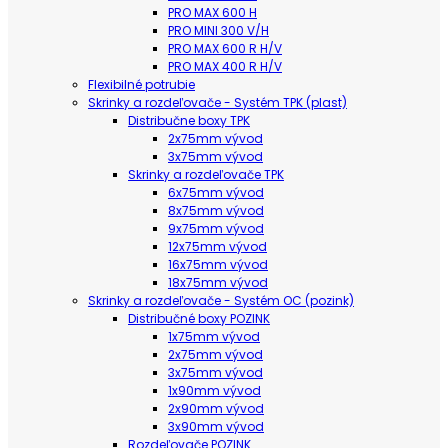
PRO MAX 600 H
PRO MINI 300 V/H
PRO MAX 600 R H/V
PRO MAX 400 R H/V
Flexibilné potrubie
Skrinky a rozdeľovače - Systém TPK (plast)
Distribučne boxy TPK
2x75mm vývod
3x75mm vývod
Skrinky a rozdeľovače TPK
6x75mm vývod
8x75mm vývod
9x75mm vývod
12x75mm vývod
16x75mm vývod
18x75mm vývod
Skrinky a rozdeľovače - Systém OC (pozink)
Distribučné boxy POZINK
1x75mm vývod
2x75mm vývod
3x75mm vývod
1x90mm vývod
2x90mm vývod
3x90mm vývod
Rozdeľovače POZINK