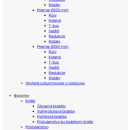
Klapky
Priemer Ø200 mm
Rúry
Kolená
T-kus
Sedlá
Redukcie
Klapky
Priemer Ø250 mm
Rúry
Kolená
T-kus
Sedlá
Redukcie
Klapky
Ohybné vzduchovody s izoláciou
Biokrby
Kratki
Závesné biokrby
Voľne stojace biokrby
Portálové biokrby
Príslušenstvo ku biokrbom Kratki
Príslušenstvo