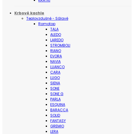
KRATKI
Krbové kachle
Teplovzdušné - Sálavé
Romotop
TALA
ALEDO
LAREDO
STROMBOLI
RIANO
EVORA
NAVIA
LUANCO
CARA
LUGO
SIENA
SONE
SONE G
PARLA
ESQUINA
BARACCA
SOLID
FANTASY
GREMIO
LERA