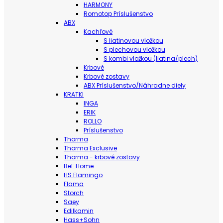
HARMONY
Romotop Príslušenstvo
ABX
Kachľové
S liatinovou vložkou
S plechovou vložkou
S kombi vložkou (liatina/plech)
Krbové
Krbové zostavy
ABX Príslušenstvo/Náhradne diely
KRATKI
INGA
ERIK
ROLLO
Príslušenstvo
Thorma
Thorma Exclusive
Thorma - krbové zostavy
BeF Home
HS Flamingo
Flama
Storch
Saey
Edilkamin
Hass+Sohn