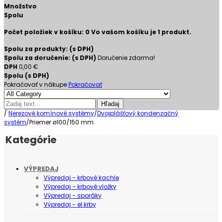
Množstvo
Spolu
Počet položiek v košíku:
0
Vo vašom košíku je 1 produkt.
Spolu za produkty: (s DPH)
Spolu za doručenie: (s DPH)
Doručenie zdarma!
DPH
0,00 €
Spolu (s DPH)
Pokračovať v nákupe
Pokračovať
Hľadaj
/
Nerezové komínové systémy
/
Dvojplášťový kondenzačný
systém
/
Priemer ø100/150 mm
Kategórie
VÝPREDAJ
Výpredaj - krbové kachle
Výpredaj - krbové vložky
Výpredaj - sporáky
Výpredaj - el.krby