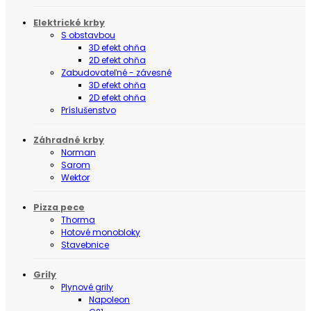
Elektrické krby
S obstavbou
3D efekt ohňa
2D efekt ohňa
Zabudovateľné - závesné
3D efekt ohňa
2D efekt ohňa
Príslušenstvo
Záhradné krby
Norman
Sarom
Wektor
Pizza pece
Thorma
Hotové monobloky
Stavebnice
Grily
Plynové grily
Napoleon