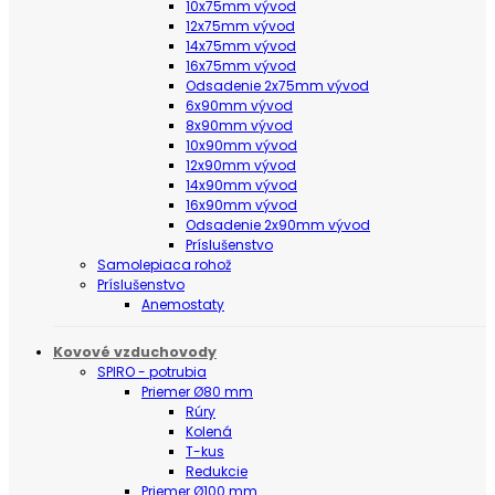
10x75mm vývod
12x75mm vývod
14x75mm vývod
16x75mm vývod
Odsadenie 2x75mm vývod
6x90mm vývod
8x90mm vývod
10x90mm vývod
12x90mm vývod
14x90mm vývod
16x90mm vývod
Odsadenie 2x90mm vývod
Príslušenstvo
Samolepiaca rohož
Príslušenstvo
Anemostaty
Kovové vzduchovody
SPIRO - potrubia
Priemer Ø80 mm
Rúry
Kolená
T-kus
Redukcie
Priemer Ø100 mm