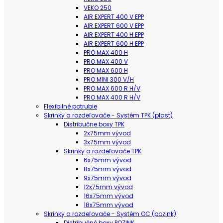
VEKO 250
AIR EXPERT 400 V EPP
AIR EXPERT 600 V EPP
AIR EXPERT 400 H EPP
AIR EXPERT 600 H EPP
PRO MAX 400 H
PRO MAX 400 V
PRO MAX 600 H
PRO MINI 300 V/H
PRO MAX 600 R H/V
PRO MAX 400 R H/V
Flexibilné potrubie
Skrinky a rozdeľovače - Systém TPK (plast)
Distribučne boxy TPK
2x75mm vývod
3x75mm vývod
Skrinky a rozdeľovače TPK
6x75mm vývod
8x75mm vývod
9x75mm vývod
12x75mm vývod
16x75mm vývod
18x75mm vývod
Skrinky a rozdeľovače - Systém OC (pozink)
Distribučné boxy POZINK