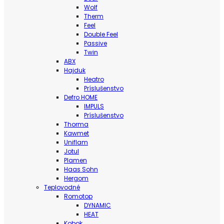
Wolf
Therm
Feel
Double Feel
Passive
Twin
ABX
Hajduk
Heatro
Príslušenstvo
Defro HOME
IMPULS
Príslušenstvo
Thorma
Kawmet
Uniflam
Jotul
Plamen
Haas Sohn
Hergom
Teplovodné
Romotop
DYNAMIC
HEAT
Kobok