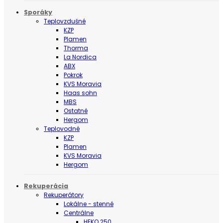
Sporáky
Teplovzdušné
KZP
Plamen
Thorma
La Nordica
ABX
Pokrok
KVS Moravia
Haas sohn
MBS
Ostatné
Hergom
Teplovodné
KZP
Plamen
KVS Moravia
Hergom
Rekuperácia
Rekuperátory
Lokálne - stenné
Centrálne
HEKO 250