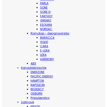
PARLA
SONE
SONE G
FANTASY
GREMIO
ESQUINA
NORDAC
Romotop - designové krby
BARACCA
SOLID
CARA
E-LERA
LERA
HARMONY
ABX
Kanadské kachle
ENERZONE
PACIFIC ENERGY
HAMPTON
NAPOLEON
REGENCY
OSBURN
Príslušenstvo
Liatinové
KRATKI