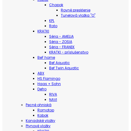
Chopok
Rovné presklenie
Tunelová vložka "O"
KPL
Roto
KRATKI
Séria - AMELIA
Séria - ZOSIA
Séria - FRANEK
KRATKI - príslušenstvo
BeF home
Bef Aquatic
Bef Twin Aquatic
ABX
HS Flamingo
Haas + Sohn
Defro
RIVA
NAVI
Pecné ohniská
Romotop
Kobok
Kanadské vložky
Plynové vložky