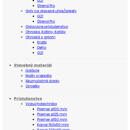
G21
Strend Pro
Grily na drevené uhlie/brikety
G21
Strend Pro
Grilovacie príslušenstvo
Ohniska, Kotliny, Kotlíky
Ohniská s grilom
Kratki
Defro
G21
Stavebný materiál
Izolácie
Malty a lepidla
Akumulačné dosky
Omietky
Príslušenstvo
Vzduchotechnika
Priemer ø100 mm
Priemer ø125 mm
Priemer ø150 mm
Kanal 150x50 mm
Kanal 200x90 mm