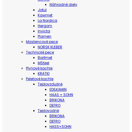
Náhradné diely
Jotul
Kawmet
La Nordica
Hergom
Invicta
Plamen
Mastencové pece
NORSK KLEBER
Technické pece
Bartmet
MSteel
Plynové kachle
KRATKI
Peletové kachle
Teplovzdušné
EDILKAMIN
HAAS + SOHN
BRIKONA
DEFRO
Teplovodné
BRIKONA
DEFRO
HASS+SOHN