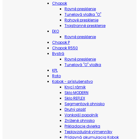
Chopok
Rovné presklenie
Tunelová vložka "O"
Rohové presklenie
Trojstranné presklenie
EKO
Rovné presklenie
Chopok P
Chopok R550
Bystrá
Rovné presklenie
Tunelová "O" vložka
KPL
Roto
Kobok - príslušenstvo
Krycí rámik
Sklo MODERN
Sklo REFLEX
Segmentové ohnisko
Druhý plašť
Vonkajší popolník
Znížené ohnisko
Prikladacie dvierka
Teplovzdušné výmenníky
Prídavná akumulacia Kobok