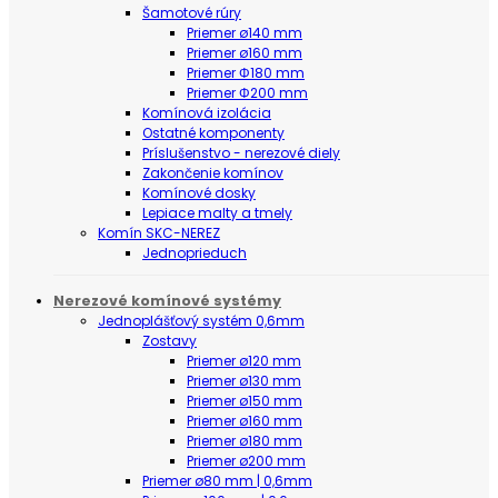
Šamotové rúry
Priemer ø140 mm
Priemer ø160 mm
Priemer Φ180 mm
Priemer Φ200 mm
Komínová izolácia
Ostatné komponenty
Príslušenstvo - nerezové diely
Zakončenie komínov
Komínové dosky
Lepiace malty a tmely
Komín SKC-NEREZ
Jednoprieduch
Nerezové komínové systémy
Jednoplášťový systém 0,6mm
Zostavy
Priemer ø120 mm
Priemer ø130 mm
Priemer ø150 mm
Priemer ø160 mm
Priemer ø180 mm
Priemer ø200 mm
Priemer ø80 mm | 0,6mm