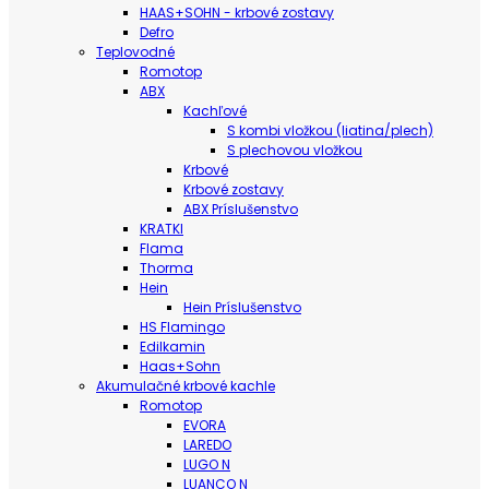
HAAS+SOHN - krbové zostavy
Defro
Teplovodné
Romotop
ABX
Kachľové
S kombi vložkou (liatina/plech)
S plechovou vložkou
Krbové
Krbové zostavy
ABX Príslušenstvo
KRATKI
Flama
Thorma
Hein
Hein Príslušenstvo
HS Flamingo
Edilkamin
Haas+Sohn
Akumulačné krbové kachle
Romotop
EVORA
LAREDO
LUGO N
LUANCO N