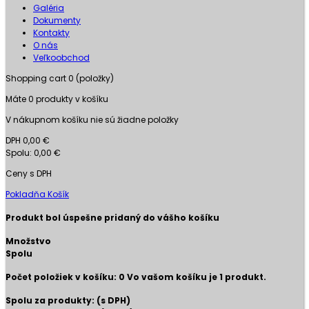
Galéria
Dokumenty
Kontakty
O nás
Veľkoobchod
Shopping cart
0
(položky)
Máte
0
produkty v košíku
V nákupnom košíku nie sú žiadne položky
DPH
0,00 €
Spolu:
0,00 €
Ceny s DPH
Pokladňa
Košík
Produkt bol úspešne pridaný do vášho košíku
Množstvo
Spolu
Počet položiek v košíku:
0
Vo vašom košíku je 1 produkt.
Spolu za produkty: (s DPH)