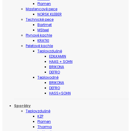
Plamen
Mastencové pece
NORSK KLEBER
Technické pece
Bartmet
MSteel
Plynové kachle
KRATKI
Peletové kachle
Teplovzdušné
EDILKAMIN
HAAS + SOHN
BRIKONA
DEFRO
Teplovodné
BRIKONA
DEFRO
HASS+SOHN
Sporáky
Teplovzdušné
KZP
Plamen
Thorma