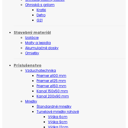
Ohniská s grilom
Kratki
Defro
G21
Stavebný materiál
Izolácie
Malty a lepidla
Akumulačné dosky
Omietky
Príslušenstvo
Vzduchotechnika
Priemer ø100 mm
Priemer ø125 mm
Priemer ø150 mm
Kanal 150x50 mm
Kanal 200x90 mm
Mriežky
Štandardné mriežky
Tunelové mriežky rohové
Výška 6cm
Výška 9cm
Výška 12cm