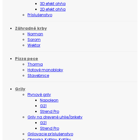
3D efekt ohňa
2D efekt ohňa
Príslušenstvo
Záhradné krby
Norman
Sarom
Wektor
Pizza pece
Thorma
Hotové monobloky
Stavebnice
Grily
Plynové grily
Napoleon
G21
Strend Pro
Grily na drevené uhlie/brikety
G21
Strend Pro
Grilovacie príslušenstvo
Ohniska, Kotliny, Kotlíky