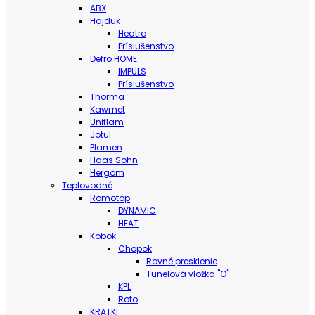
ABX
Hajduk
Heatro
Príslušenstvo
Defro HOME
IMPULS
Príslušenstvo
Thorma
Kawmet
Uniflam
Jotul
Plamen
Haas Sohn
Hergom
Teplovodné
Romotop
DYNAMIC
HEAT
Kobok
Chopok
Rovné presklenie
Tunelová vložka "O"
KPL
Roto
KRATKI