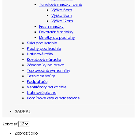
Tunelové mriežky rovné
Výška 6cm
Výška 9cm
Výška 12cm
Fresh mriežky
Dekoračné mriežky
Mriežky do podlahy
Skla pod kachle
Plechy pod kachle
Liatinové rošty
Kozubové náradie
Zásobníky na drevo
Teplovodné výmenníky
Tesniace šnúry
Podpaľače
Ventilátory na kachle
Liatinové platne
Komínové kefy a nadstavce
SADPAL
Zobraziť
Zobraziť ako: