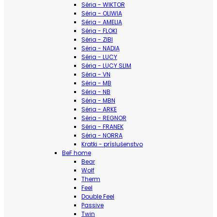
Séria - WIKTOR
Séria - OLIWIA
Séria - AMELIA
Séria - FLOKI
Séria - ZIBI
Séria - NADIA
Séria - LUCY
Séria - LUCY SLIM
Séria - VN
Séria - MB
Séria - NB
Séria - MBN
Séria - ARKE
Séria - REGNOR
Séria - FRANEK
Séria - NORRA
Kratki - príslušenstvo
BeF home
Bear
Wolf
Therm
Feel
Double Feel
Passive
Twin