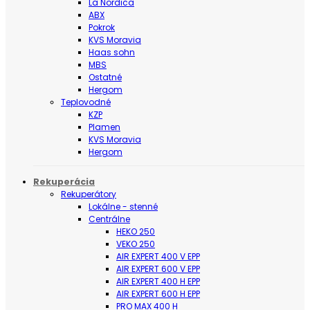
La Nordica
ABX
Pokrok
KVS Moravia
Haas sohn
MBS
Ostatné
Hergom
Teplovodné
KZP
Plamen
KVS Moravia
Hergom
Rekuperácia
Rekuperátory
Lokálne - stenné
Centrálne
HEKO 250
VEKO 250
AIR EXPERT 400 V EPP
AIR EXPERT 600 V EPP
AIR EXPERT 400 H EPP
AIR EXPERT 600 H EPP
PRO MAX 400 H