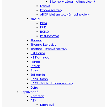
S kombi vložkou (liatina/plech)
Krbové
Krbové zostavy
ABX Príslušenstvo/Náhradne diely
KRATKI
INGA
ERIK
ROLLO
Príslušenstvo
Thorma
Thorma Exclusive
Thorma - krbové zostavy
BeF Home
HS Flamingo
Flama
Storch
Saey
Edilkamin
Hass+Sohn
HAAS+SOHN - krbové zostavy
Defro
Teplovodné
Romotop
ABX
Kachľové