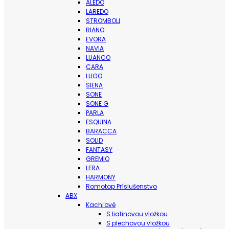
ALEDO
LAREDO
STROMBOLI
RIANO
EVORA
NAVIA
LUANCO
CARA
LUGO
SIENA
SONE
SONE G
PARLA
ESQUINA
BARACCA
SOLID
FANTASY
GREMIO
LERA
HARMONY
Romotop Príslušenstvo
ABX
Kachľové
S liatinovou vložkou
S plechovou vložkou