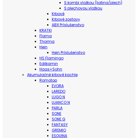
S kombi vložkou (liatina/plech)
S plechovou vložkou
Krbové
Krbové zostavy
ABX Príslušenstvo
KRATKI
Flama
Thorma
Hein
Hein Príslušenstvo
HS Flamingo
Edilkamin
Haas+Sohn
Akumulačné krbové kachle
Romotop
EVORA
LAREDO
LUGO N
LUANCO N
PARLA
SONE
SONE G
FANTASY
GREMIO
ESQUINA