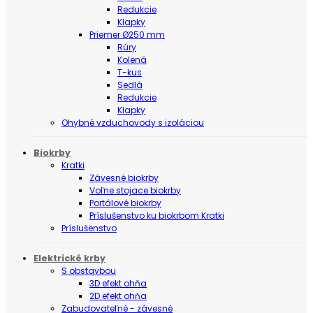
Redukcie
Klapky
Priemer Ø250 mm
Rúry
Kolená
T-kus
Sedlá
Redukcie
Klapky
Ohybné vzduchovody s izoláciou
Biokrby
Kratki
Závesné biokrby
Voľne stojace biokrby
Portálové biokrby
Príslušenstvo ku biokrbom Kratki
Príslušenstvo
Elektrické krby
S obstavbou
3D efekt ohňa
2D efekt ohňa
Zabudovateľné - závesné