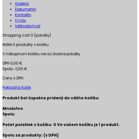
Galéria
Dokumenty
Kontakty
O nás
Veľkoobchod
Shopping cart
0
(položky)
Máte
0
produkty v košíku
V nákupnom košíku nie sú žiadne položky
DPH
0,00 €
Spolu:
0,00 €
Ceny s DPH
Pokladňa
Košík
Produkt bol úspešne pridaný do vášho košíku
Množstvo
Spolu
Počet položiek v košíku:
0
Vo vašom košíku je 1 produkt.
Spolu za produkty: (s DPH)