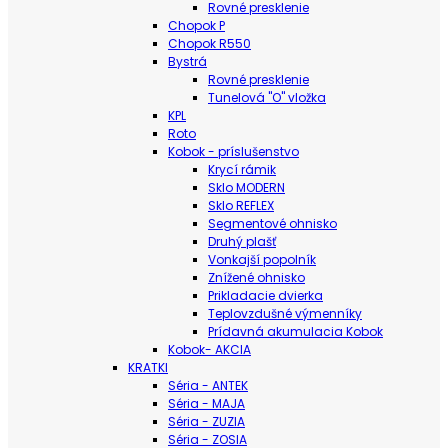
Rovné presklenie
Chopok P
Chopok R550
Bystrá
Rovné presklenie
Tunelová "O" vložka
KPL
Roto
Kobok - príslušenstvo
Krycí rámik
Sklo MODERN
Sklo REFLEX
Segmentové ohnisko
Druhý plašť
Vonkajší popolník
Znížené ohnisko
Prikladacie dvierka
Teplovzdušné výmenníky
Prídavná akumulacia Kobok
Kobok- AKCIA
KRATKI
Séria - ANTEK
Séria - MAJA
Séria - ZUZIA
Séria - ZOSIA