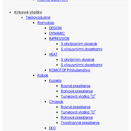
Krbové vložky
Teplovzdušné
Romotop
DESIGN
DYNAMIC
IMPRESSION
S otváraním dvierok
S výsuvnými dvierkami
HEAT
S otvárním dvierok
S výsuvnými dvierkami
ROMOTOP Príslušenstvo
Kobok
Kazeta
Rovné presklenie
Rohové presklenie
Tunelová vložka "O"
Chopok
Rovné presklenie
Tunelová vložka "O"
Rohové presklenie
Trojstranné presklenie
EKO