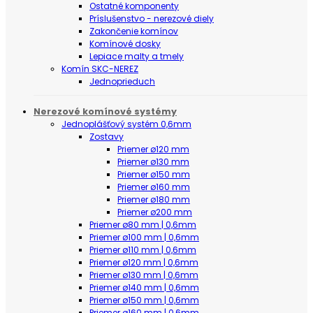
Ostatné komponenty
Príslušenstvo - nerezové diely
Zakončenie komínov
Komínové dosky
Lepiace malty a tmely
Komín SKC-NEREZ
Jednoprieduch
Nerezové komínové systémy
Jednoplášťový systém 0,6mm
Zostavy
Priemer ø120 mm
Priemer ø130 mm
Priemer ø150 mm
Priemer ø160 mm
Priemer ø180 mm
Priemer ø200 mm
Priemer ø80 mm | 0,6mm
Priemer ø100 mm | 0,6mm
Priemer ø110 mm | 0,6mm
Priemer ø120 mm | 0,6mm
Priemer ø130 mm | 0,6mm
Priemer ø140 mm | 0,6mm
Priemer ø150 mm | 0,6mm
Priemer ø160 mm | 0,6mm