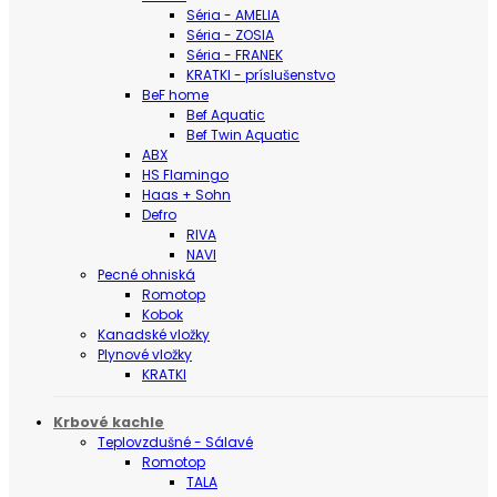
Séria - AMELIA
Séria - ZOSIA
Séria - FRANEK
KRATKI - príslušenstvo
BeF home
Bef Aquatic
Bef Twin Aquatic
ABX
HS Flamingo
Haas + Sohn
Defro
RIVA
NAVI
Pecné ohniská
Romotop
Kobok
Kanadské vložky
Plynové vložky
KRATKI
Krbové kachle
Teplovzdušné - Sálavé
Romotop
TALA