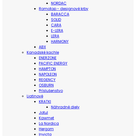
NORDAC
Romotop - designové krby
BARACCA
SOLID
CARA
E-LERA
LERA
HARMONY
ABX
Kanadské kachle
ENERZONE
PACIFIC ENERGY
HAMPTON
NAPOLEON
REGENCY
OSBURN
Príslušenstvo
Liatinové
KRATKI
Náhradné diely
Jotul
Kawmet
La Nordica
Hergom
Invicta