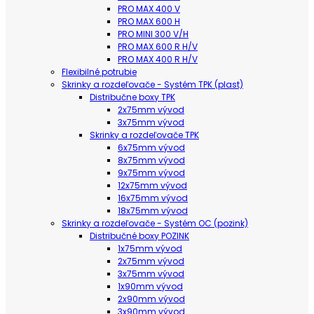
PRO MAX 400 V
PRO MAX 600 H
PRO MINI 300 V/H
PRO MAX 600 R H/V
PRO MAX 400 R H/V
Flexibilné potrubie
Skrinky a rozdeľovače - Systém TPK (plast)
Distribučne boxy TPK
2x75mm vývod
3x75mm vývod
Skrinky a rozdeľovače TPK
6x75mm vývod
8x75mm vývod
9x75mm vývod
12x75mm vývod
16x75mm vývod
18x75mm vývod
Skrinky a rozdeľovače - Systém OC (pozink)
Distribučné boxy POZINK
1x75mm vývod
2x75mm vývod
3x75mm vývod
1x90mm vývod
2x90mm vývod
3x90mm vývod