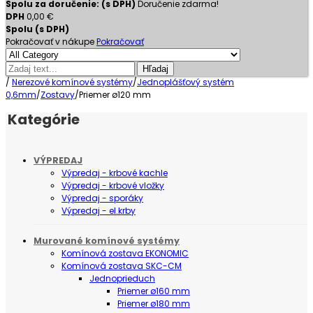
Spolu za doručenie: (s DPH)
Doručenie zdarma!
DPH
0,00 €
Spolu (s DPH)
Pokračovať v nákupe
Pokračovať
Hľadaj
/
Nerezové komínové systémy
/
Jednoplášťový systém
0,6mm
/
Zostavy
/
Priemer ø120 mm
Kategórie
VÝPREDAJ
Výpredaj - krbové kachle
Výpredaj - krbové vložky
Výpredaj - sporáky
Výpredaj - el.krby
Murované komínové systémy
Komínová zostava EKONOMIC
Komínová zostava SKC-CM
Jednoprieduch
Priemer ø160 mm
Priemer ø180 mm