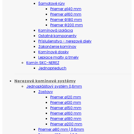
Šamotové rúry
Priemer ø140 mm
Priemer ø160 mm
Priemer Φ180 mm
Priemer Φ200 mm
Komínová izolácia
Ostatné komponenty
Príslušenstvo - nerezové diely
Zakončenie komínov
Komínové dosky
Lepiace malty a tmely
Komín SKC-NEREZ
Jednoprieduch
Nerezové komínové systémy
Jednoplášťový systém 0,6mm
Zostavy
Priemer ø120 mm
Priemer ø130 mm
Priemer ø150 mm
Priemer ø160 mm
Priemer ø180 mm
Priemer ø200 mm
Priemer ø80 mm | 0,6mm