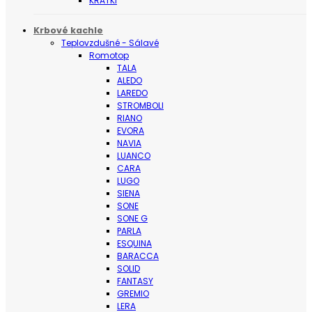
KRATKI
Krbové kachle
Teplovzdušné - Sálavé
Romotop
TALA
ALEDO
LAREDO
STROMBOLI
RIANO
EVORA
NAVIA
LUANCO
CARA
LUGO
SIENA
SONE
SONE G
PARLA
ESQUINA
BARACCA
SOLID
FANTASY
GREMIO
LERA