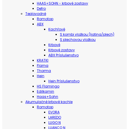
HAAS+SOHN - krbové zostavy
Defro
Teplovodné
Romotop
ABX
Kachľové
S kombi vložkou (liatina/plech)
S plechovou vložkou
Krbové
Krbové zostavy
ABX Príslušenstvo
KRATKI
Flama
Thorma
Hein
Hein Príslušenstvo
HS Flamingo
Edilkamin
Haas+Sohn
Akumulačné krbové kachle
Romotop
EVORA
LAREDO
LUGO N
LUANCO N