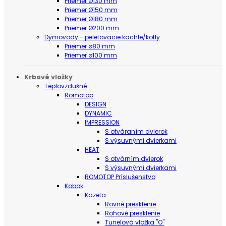
Priemer Ø130 mm
Priemer Ø150 mm
Priemer Ø180 mm
Priemer Ø200 mm
Dymovody - peletovacie kachle/kotly
Priemer ø80 mm
Priemer ø100 mm
Krbové vložky
Teplovzdušné
Romotop
DESIGN
DYNAMIC
IMPRESSION
S otváraním dvierok
S výsuvnými dvierkami
HEAT
S otvárním dvierok
S výsuvnými dvierkami
ROMOTOP Príslušenstvo
Kobok
Kazeta
Rovné presklenie
Rohové presklenie
Tunelová vložka "O"