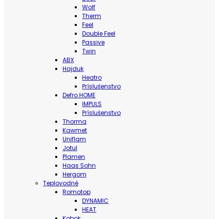
Wolf
Therm
Feel
Double Feel
Passive
Twin
ABX
Hajduk
Heatro
Príslušenstvo
Defro HOME
IMPULS
Príslušenstvo
Thorma
Kawmet
Uniflam
Jotul
Plamen
Haas Sohn
Hergom
Teplovodné
Romotop
DYNAMIC
HEAT
Kobok