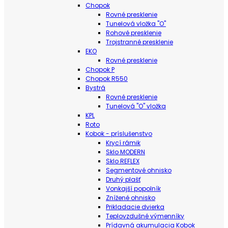
Chopok
Rovné presklenie
Tunelová vložka "O"
Rohové presklenie
Trojstranné presklenie
EKO
Rovné presklenie
Chopok P
Chopok R550
Bystrá
Rovné presklenie
Tunelová "O" vložka
KPL
Roto
Kobok - príslušenstvo
Krycí rámik
Sklo MODERN
Sklo REFLEX
Segmentové ohnisko
Druhý plašť
Vonkajší popolník
Znížené ohnisko
Prikladacie dvierka
Teplovzdušné výmenníky
Prídavná akumulacia Kobok