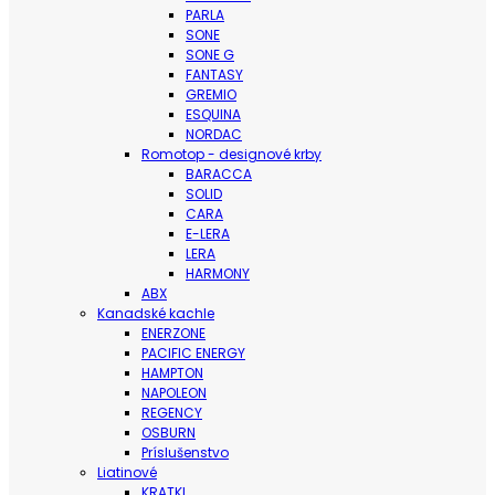
PARLA
SONE
SONE G
FANTASY
GREMIO
ESQUINA
NORDAC
Romotop - designové krby
BARACCA
SOLID
CARA
E-LERA
LERA
HARMONY
ABX
Kanadské kachle
ENERZONE
PACIFIC ENERGY
HAMPTON
NAPOLEON
REGENCY
OSBURN
Príslušenstvo
Liatinové
KRATKI