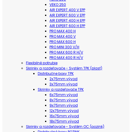
VEKO 250
AIR EXPERT 400 V EPP
AIR EXPERT 600 V EPP
AIR EXPERT 400 H EPP
AIR EXPERT 600 H EPP
PRO MAX 400 H
PRO MAX 400 V
PRO MAX 600 H
PRO MINI 300 V/H
PRO MAX 600 R H/V
PRO MAX 400 R H/V
Flexibilné potrubie
Skrinky a rozdeľovače - Systém TPK (plast)
Distribučne boxy TPK
2x75mm vývod
3x75mm vývod
Skrinky a rozdeľovače TPK
6x75mm vývod
8x75mm vývod
9x75mm vývod
12x75mm vývod
16x75mm vývod
18x75mm vývod
Skrinky a rozdeľovače - Systém OC (pozink)
Distribučné boxy POZINK