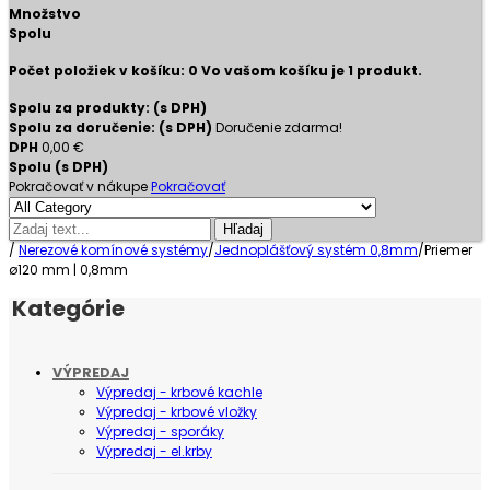
Množstvo
Spolu
Počet položiek v košíku:
0
Vo vašom košíku je 1 produkt.
Spolu za produkty: (s DPH)
Spolu za doručenie: (s DPH)
Doručenie zdarma!
DPH
0,00 €
Spolu (s DPH)
Pokračovať v nákupe
Pokračovať
Hľadaj
/
Nerezové komínové systémy
/
Jednoplášťový systém 0,8mm
/
Priemer
ø120 mm | 0,8mm
Kategórie
VÝPREDAJ
Výpredaj - krbové kachle
Výpredaj - krbové vložky
Výpredaj - sporáky
Výpredaj - el.krby