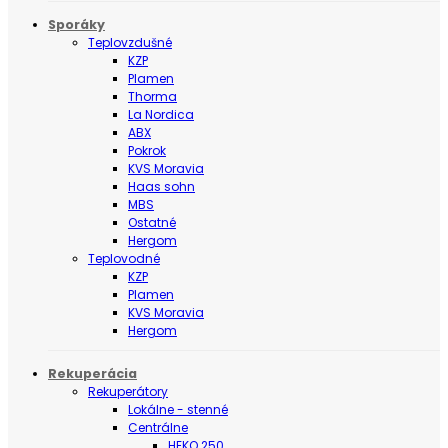
Sporáky
Teplovzdušné
KZP
Plamen
Thorma
La Nordica
ABX
Pokrok
KVS Moravia
Haas sohn
MBS
Ostatné
Hergom
Teplovodné
KZP
Plamen
KVS Moravia
Hergom
Rekuperácia
Rekuperátory
Lokálne - stenné
Centrálne
HEKO 250