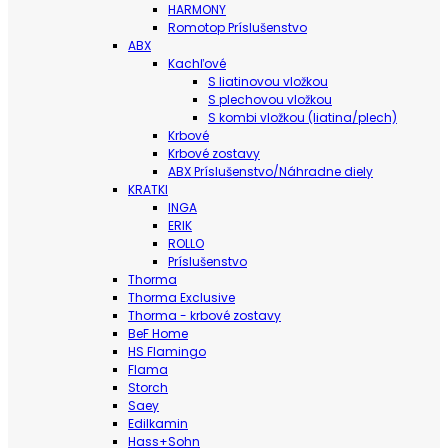
HARMONY
Romotop Príslušenstvo
ABX
Kachľové
S liatinovou vložkou
S plechovou vložkou
S kombi vložkou (liatina/plech)
Krbové
Krbové zostavy
ABX Príslušenstvo/Náhradne diely
KRATKI
INGA
ERIK
ROLLO
Príslušenstvo
Thorma
Thorma Exclusive
Thorma - krbové zostavy
BeF Home
HS Flamingo
Flama
Storch
Saey
Edilkamin
Hass+Sohn