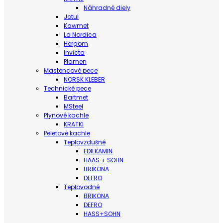
Náhradné diely
Jotul
Kawmet
La Nordica
Hergom
Invicta
Plamen
Mastencové pece
NORSK KLEBER
Technické pece
Bartmet
MSteel
Plynové kachle
KRATKI
Peletové kachle
Teplovzdušné
EDILKAMIN
HAAS + SOHN
BRIKONA
DEFRO
Teplovodné
BRIKONA
DEFRO
HASS+SOHN