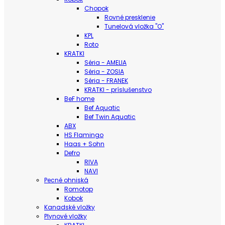
Chopok
Rovné presklenie
Tunelová vložka "O"
KPL
Roto
KRATKI
Séria - AMELIA
Séria - ZOSIA
Séria - FRANEK
KRATKI - príslušenstvo
BeF home
Bef Aquatic
Bef Twin Aquatic
ABX
HS Flamingo
Haas + Sohn
Defro
RIVA
NAVI
Pecné ohniská
Romotop
Kobok
Kanadské vložky
Plynové vložky