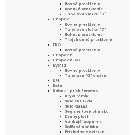
Rovné presklenie
Rohové presklenie
Tunelová vložka "O"
Chopok
Rovné presklenie
Tunelová vložka "O"
Rohové presklenie
Trojstranné presklenie
EKO
Rovné presklenie
Chopok P
Chopok R550
Bystrá
Rovné presklenie
Tunelová "O" vložka
KPL
Roto
Kobok - príslušenstvo
Krycí rámik
Sklo MODERN
Sklo REFLEX
Segmentové ohnisko
Druhý plašť
Vonkajší popolník
Znížené ohnisko
Prikladacie dvierka