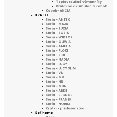
Teplovzdušné výmenníky
Prídavná akumulacia Kobok
Kobok- AKCIA
KRATKI
Séria - ANTEK
Séria - MAJA
Séria - ZUZIA
Séria - ZOSIA
Séria - WIKTOR
Séria - OLIWIA
Séria - AMELIA
Séria - FLOKI
Séria - ZIBI
Séria - NADIA
Séria - LUCY
Séria - LUCY SLIM
Séria - VN
Séria - MB
Séria - NB
Séria - MBN
Séria - ARKE
Séria - REGNOR
Séria - FRANEK
Séria - NORRA
Kratki - príslušenstvo
BeF home