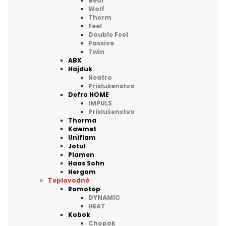
Bear
Wolf
Therm
Feel
Double Feel
Passive
Twin
ABX
Hajduk
Heatro
Príslušenstvo
Defro HOME
IMPULS
Príslušenstvo
Thorma
Kawmet
Uniflam
Jotul
Plamen
Haas Sohn
Hergom
Teplovodné
Romotop
DYNAMIC
HEAT
Kobok
Chopok