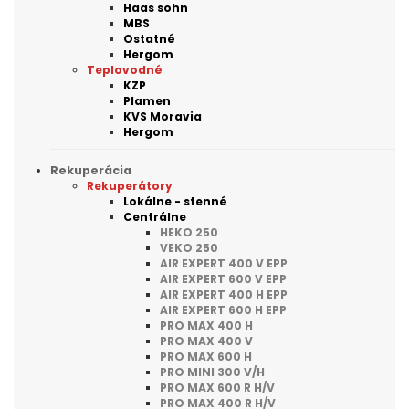
Haas sohn
MBS
Ostatné
Hergom
Teplovodné
KZP
Plamen
KVS Moravia
Hergom
Rekuperácia
Rekuperátory
Lokálne - stenné
Centrálne
HEKO 250
VEKO 250
AIR EXPERT 400 V EPP
AIR EXPERT 600 V EPP
AIR EXPERT 400 H EPP
AIR EXPERT 600 H EPP
PRO MAX 400 H
PRO MAX 400 V
PRO MAX 600 H
PRO MINI 300 V/H
PRO MAX 600 R H/V
PRO MAX 400 R H/V