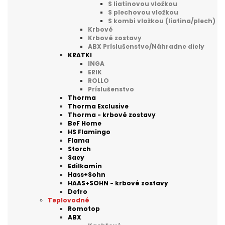
S liatinovou vložkou
S plechovou vložkou
S kombi vložkou (liatina/plech)
Krbové
Krbové zostavy
ABX Príslušenstvo/Náhradne diely
KRATKI
INGA
ERIK
ROLLO
Príslušenstvo
Thorma
Thorma Exclusive
Thorma - krbové zostavy
BeF Home
HS Flamingo
Flama
Storch
Saey
Edilkamin
Hass+Sohn
HAAS+SOHN - krbové zostavy
Defro
Teplovodné
Romotop
ABX