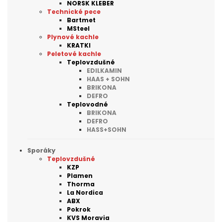
NORSK KLEBER
Technické pece
Bartmet
MSteel
Plynové kachle
KRATKI
Peletové kachle
Teplovzdušné
EDILKAMIN
HAAS + SOHN
BRIKONA
DEFRO
Teplovodné
BRIKONA
DEFRO
HASS+SOHN
Sporáky
Teplovzdušné
KZP
Plamen
Thorma
La Nordica
ABX
Pokrok
KVS Moravia