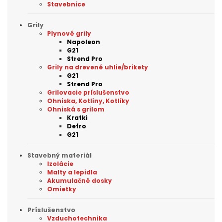
Stavebnice
Grily
Plynové grily
Napoleon
G21
Strend Pro
Grily na drevené uhlie/brikety
G21
Strend Pro
Grilovacie príslušenstvo
Ohniska, Kotliny, Kotlíky
Ohniská s grilom
Kratki
Defro
G21
Stavebný materiál
Izolácie
Malty a lepidla
Akumulačné dosky
Omietky
Príslušenstvo
Vzduchotechnika