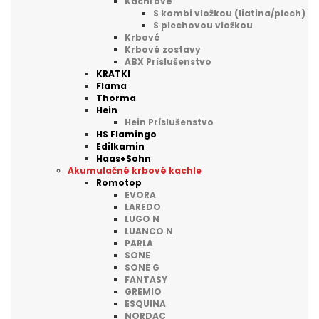
Kachľové
S kombi vložkou (liatina/plech)
S plechovou vložkou
Krbové
Krbové zostavy
ABX Príslušenstvo
KRATKI
Flama
Thorma
Hein
Hein Príslušenstvo
HS Flamingo
Edilkamin
Haas+Sohn
Akumulačné krbové kachle
Romotop
EVORA
LAREDO
LUGO N
LUANCO N
PARLA
SONE
SONE G
FANTASY
GREMIO
ESQUINA
NORDAC