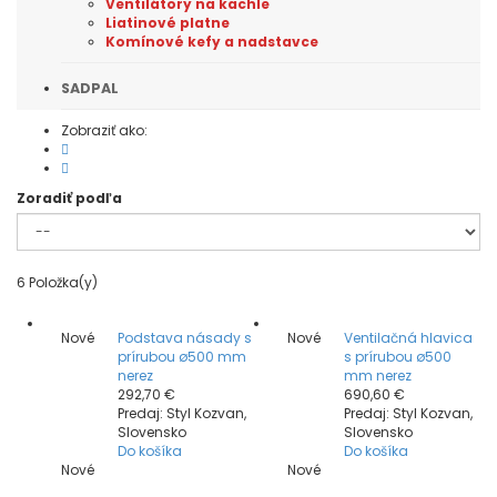
Ventilátory na kachle
Liatinové platne
Komínové kefy a nadstavce
SADPAL
Zobraziť ako:
Zoradiť podľa
6
Položka(y)
Nové
Podstava násady s
Nové
Ventilačná hlavica
prírubou ø500 mm
s prírubou ø500
nerez
mm nerez
292,70 €
690,60 €
Predaj: Styl Kozvan,
Predaj: Styl Kozvan,
Slovensko
Slovensko
Do košíka
Do košíka
Nové
Nové