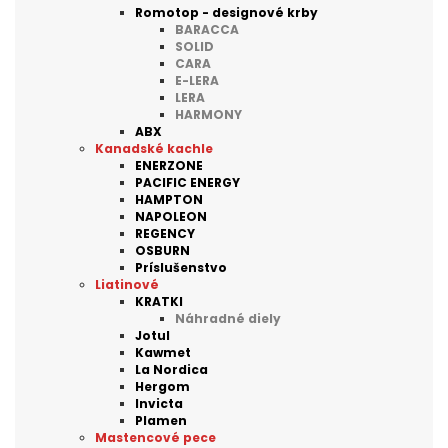
Romotop - designové krby
BARACCA
SOLID
CARA
E-LERA
LERA
HARMONY
ABX
Kanadské kachle
ENERZONE
PACIFIC ENERGY
HAMPTON
NAPOLEON
REGENCY
OSBURN
Príslušenstvo
Liatinové
KRATKI
Náhradné diely
Jotul
Kawmet
La Nordica
Hergom
Invicta
Plamen
Mastencové pece