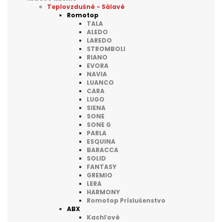
Teplovzdušné - Sálavé
Romotop
TALA
ALEDO
LAREDO
STROMBOLI
RIANO
EVORA
NAVIA
LUANCO
CARA
LUGO
SIENA
SONE
SONE G
PARLA
ESQUINA
BARACCA
SOLID
FANTASY
GREMIO
LERA
HARMONY
Romotop Príslušenstvo
ABX
Kachľové