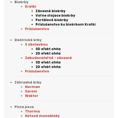
Biokrby
Kratki
Závesné biokrby
Voľne stojace biokrby
Portálové biokrby
Príslušenstvo ku biokrbom Kratki
Príslušenstvo
Elektrické krby
S obstavbou
3D efekt ohňa
2D efekt ohňa
Zabudovateľné - závesné
3D efekt ohňa
2D efekt ohňa
Príslušenstvo
Záhradné krby
Norman
Sarom
Wektor
Pizza pece
Thorma
Hotové monobloky