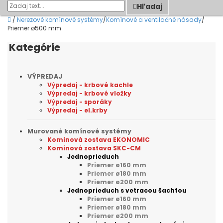
Hľadaj
/
Nerezové komínové systémy
/
Komínové a ventilačné násady
/
Priemer ø500 mm
Kategórie
VÝPREDAJ
Výpredaj - krbové kachle
Výpredaj - krbové vložky
Výpredaj - sporáky
Výpredaj - el.krby
Murované komínové systémy
Komínová zostava EKONOMIC
Komínová zostava SKC-CM
Jednoprieduch
Priemer ø160 mm
Priemer ø180 mm
Priemer ø200 mm
Jednoprieduch s vetracou šachtou
Priemer ø160 mm
Priemer ø180 mm
Priemer ø200 mm