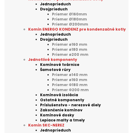
Jednoprieduch
Dvojprieduch
Priemer Ø160mm
Priemer Ø180mm
Priemer Ø200mm
Komín ENERGO KONDENZ pre kondenzačné kotly
Jednoprieduch
Dvojprieduch
Priemer ø160 mm
Priemer ø180 mm
Priemer ø200 mm
Jednotlivé komponenty
Komínové tvárnice
Šamotové rúry
Priemer ø140 mm
Priemer ø160 mm
Priemer Φ180 mm
Priemer Φ200 mm
Komínová izolácia
Ostatné komponenty
Príslušenstvo - nerezové diely
Zakončenie komínov
Komínové dosky
Lepiace malty a tmely
Komín SKC-NEREZ
Jednoprieduch