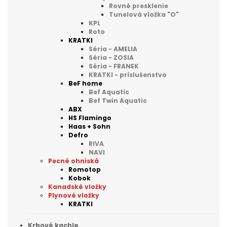
Rovné presklenie
Tunelová vložka "O"
KPL
Roto
KRATKI
Séria - AMELIA
Séria - ZOSIA
Séria - FRANEK
KRATKI - príslušenstvo
BeF home
Bef Aquatic
Bef Twin Aquatic
ABX
HS Flamingo
Haas + Sohn
Defro
RIVA
NAVI
Pecné ohniská
Romotop
Kobok
Kanadské vložky
Plynové vložky
KRATKI
Krbové kachle