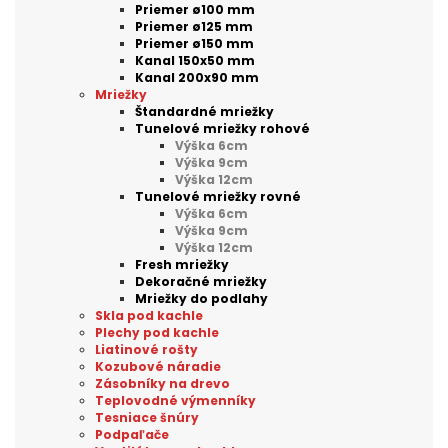
Priemer ø100 mm
Priemer ø125 mm
Priemer ø150 mm
Kanal 150x50 mm
Kanal 200x90 mm
Mriežky
Štandardné mriežky
Tunelové mriežky rohové
Výška 6cm
Výška 9cm
Výška 12cm
Tunelové mriežky rovné
Výška 6cm
Výška 9cm
Výška 12cm
Fresh mriežky
Dekoračné mriežky
Mriežky do podlahy
Skla pod kachle
Plechy pod kachle
Liatinové rošty
Kozubové náradie
Zásobníky na drevo
Teplovodné výmenníky
Tesniace šnúry
Podpaľače