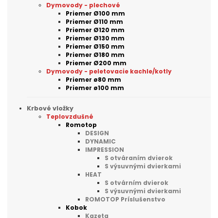
Dymovody - plechové
Priemer Ø100 mm
Priemer Ø110 mm
Priemer Ø120 mm
Priemer Ø130 mm
Priemer Ø150 mm
Priemer Ø180 mm
Priemer Ø200 mm
Dymovody - peletovacie kachle/kotly
Priemer ø80 mm
Priemer ø100 mm
Krbové vložky
Teplovzdušné
Romotop
DESIGN
DYNAMIC
IMPRESSION
S otváraním dvierok
S výsuvnými dvierkami
HEAT
S otvárním dvierok
S výsuvnými dvierkami
ROMOTOP Príslušenstvo
Kobok
Kazeta