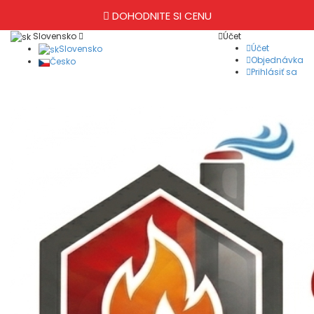
DOHODNITE SI CENU
Slovensko
Účet
Účet
Slovensko
Objednávka
Česko
Prihlásiť sa