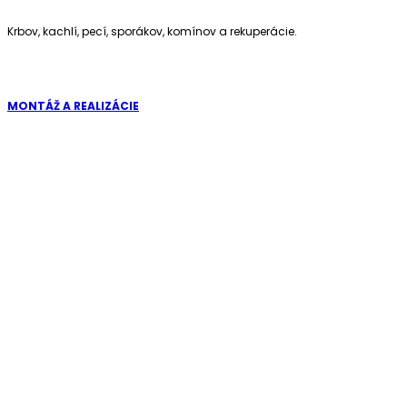
Krbov, kachlí, pecí, sporákov, komínov a rekuperácie.
MONTÁŽ A REALIZÁCIE
Kompletné riešenia na kľúč: krby, kachle, komíny a rekuperácie
KONTAKTUJTE NÁS
+421 905 716 757
+421 901 716 757
info@stylkozvan.sk
vano.kozuby@gmail.com
DORUČENIE DO 24 HODÍN