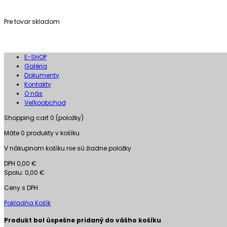
Pre tovar skladom
E-SHOP
Galéria
Dokumenty
Kontakty
O nás
Veľkoobchod
Shopping cart
0
(položky)
Máte
0
produkty v košíku
V nákupnom košíku nie sú žiadne položky
DPH
0,00 €
Spolu:
0,00 €
Ceny s DPH
Pokladňa
Košík
Produkt bol úspešne pridaný do vášho košíku