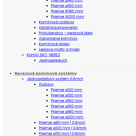
Priemer ø140 mm
Priemer ø160 mm
Priemer Φ180 mm
Priemer Φ200 mm
Komínová izolácia
Ostatné komponenty
Príslušenstvo - nerezové diely
Zakončenie komínov
Komínové dosky
Lepiace malty a tmely
Komín SKC-NEREZ
Jednoprieduch
Nerezové komínové systémy
Jednoplášťový systém 0,6mm
Zostavy
Priemer ø120 mm
Priemer ø130 mm
Priemer ø150 mm
Priemer ø160 mm
Priemer ø180 mm
Priemer ø200 mm
Priemer ø80 mm | 0,6mm
Priemer ø100 mm | 0,6mm
Priemer ø110 mm | 0,6mm