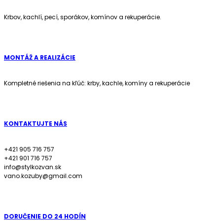
Krbov, kachlí, pecí, sporákov, komínov a rekuperácie.
MONTÁŽ A REALIZÁCIE
Kompletné riešenia na kľúč: krby, kachle, komíny a rekuperácie
KONTAKTUJTE NÁS
+421 905 716 757
+421 901 716 757
info@stylkozvan.sk
vano.kozuby@gmail.com
DORUČENIE DO 24 HODÍN