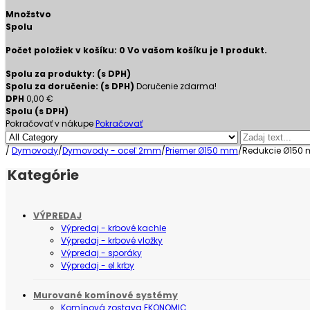
Množstvo
Spolu
Počet položiek v košíku:
0
Vo vašom košíku je 1 produkt.
Spolu za produkty: (s DPH)
Spolu za doručenie: (s DPH)
Doručenie zdarma!
DPH
0,00 €
Spolu (s DPH)
Pokračovať v nákupe
Pokračovať
/
Dymovody
/
Dymovody - oceľ 2mm
/
Priemer Ø150 mm
/
Redukcie Ø150
Kategórie
VÝPREDAJ
Výpredaj - krbové kachle
Výpredaj - krbové vložky
Výpredaj - sporáky
Výpredaj - el.krby
Murované komínové systémy
Komínová zostava EKONOMIC