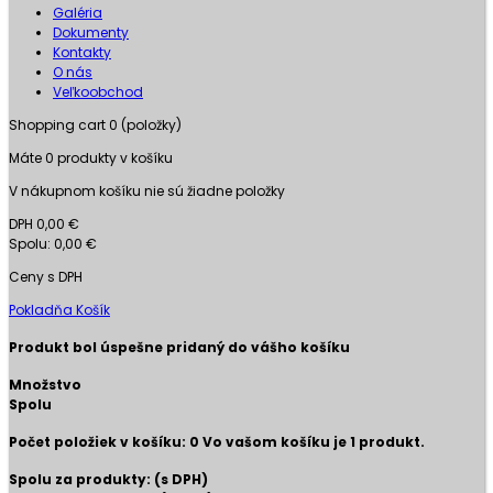
Galéria
Dokumenty
Kontakty
O nás
Veľkoobchod
Shopping cart
0
(položky)
Máte
0
produkty v košíku
V nákupnom košíku nie sú žiadne položky
DPH
0,00 €
Spolu:
0,00 €
Ceny s DPH
Pokladňa
Košík
Produkt bol úspešne pridaný do vášho košíku
Množstvo
Spolu
Počet položiek v košíku:
0
Vo vašom košíku je 1 produkt.
Spolu za produkty: (s DPH)