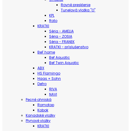
Rovné presklenie
Tunelová vložka "O"
KPL
Roto
KRATKI
Séria - AMELIA
Séria - ZOSIA
Séria - FRANEK
KRATKI - príslušenstvo
BeF home
Bef Aquatic
Bef Twin Aquatic
ABX
HS Flamingo
Haas + Sohn
Defro
RIVA
NAVI
Pecné ohniská
Romotop
Kobok
Kanadské vložky
Plynové vložky
KRATKI