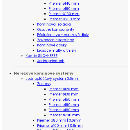
Priemer ø140 mm
Priemer ø160 mm
Priemer Φ180 mm
Priemer Φ200 mm
Komínová izolácia
Ostatné komponenty
Príslušenstvo - nerezové diely
Zakončenie komínov
Komínové dosky
Lepiace malty a tmely
Komín SKC-NEREZ
Jednoprieduch
Nerezové komínové systémy
Jednoplášťový systém 0,6mm
Zostavy
Priemer ø120 mm
Priemer ø130 mm
Priemer ø150 mm
Priemer ø160 mm
Priemer ø180 mm
Priemer ø200 mm
Priemer ø80 mm | 0,6mm
Priemer ø100 mm | 0,6mm