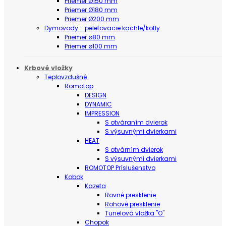
Priemer Ø150 mm
Priemer Ø180 mm
Priemer Ø200 mm
Dymovody - peletovacie kachle/kotly
Priemer ø80 mm
Priemer ø100 mm
Krbové vložky
Teplovzdušné
Romotop
DESIGN
DYNAMIC
IMPRESSION
S otváraním dvierok
S výsuvnými dvierkami
HEAT
S otvárním dvierok
S výsuvnými dvierkami
ROMOTOP Príslušenstvo
Kobok
Kazeta
Rovné presklenie
Rohové presklenie
Tunelová vložka "O"
Chopok