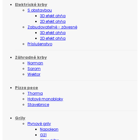
Elektrické krby
S obstavbou
3D efekt ohňa
2D efekt ohňa
Zabudovateľné - závesné
3D efekt ohňa
2D efekt ohňa
Príslušenstvo
Záhradné krby
Norman
Sarom
Wektor
Pizza pece
Thorma
Hotové monobloky
Stavebnice
Grily
Plynové grily
Napoleon
G21