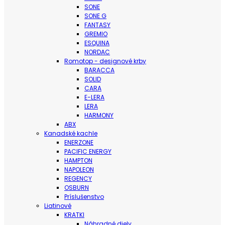
SONE
SONE G
FANTASY
GREMIO
ESQUINA
NORDAC
Romotop - designové krby
BARACCA
SOLID
CARA
E-LERA
LERA
HARMONY
ABX
Kanadské kachle
ENERZONE
PACIFIC ENERGY
HAMPTON
NAPOLEON
REGENCY
OSBURN
Príslušenstvo
Liatinové
KRATKI
Náhradné diely