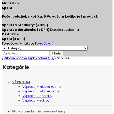
Množstvo
Spolu
Počet položiek v košíku:
0
Vo vašom košíku je 1 produkt.
Spolu za produkty: (s DPH)
Spolu za doručenie: (s DPH)
Doručenie zdarma!
DPH
0,00 €
Spolu (s DPH)
Pokračovať v nákupe
Pokračovať
Hľadaj
/
Krbové kachle
/
Teplovodné
/
ABX
/
Kachľové
Kategórie
VÝPREDAJ
Výpredaj - krbové kachle
Výpredaj - krbové vložky
Výpredaj - sporáky
Výpredaj - el.krby
Murované komínové systémy