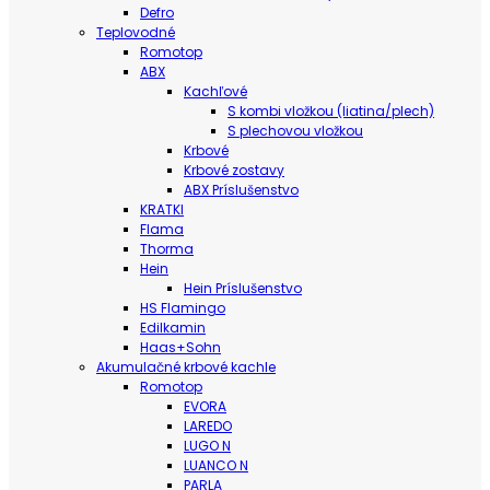
Defro
Teplovodné
Romotop
ABX
Kachľové
S kombi vložkou (liatina/plech)
S plechovou vložkou
Krbové
Krbové zostavy
ABX Príslušenstvo
KRATKI
Flama
Thorma
Hein
Hein Príslušenstvo
HS Flamingo
Edilkamin
Haas+Sohn
Akumulačné krbové kachle
Romotop
EVORA
LAREDO
LUGO N
LUANCO N
PARLA