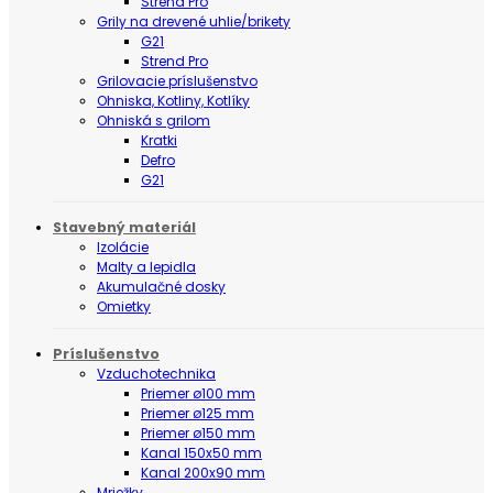
Strend Pro
Grily na drevené uhlie/brikety
G21
Strend Pro
Grilovacie príslušenstvo
Ohniska, Kotliny, Kotlíky
Ohniská s grilom
Kratki
Defro
G21
Stavebný materiál
Izolácie
Malty a lepidla
Akumulačné dosky
Omietky
Príslušenstvo
Vzduchotechnika
Priemer ø100 mm
Priemer ø125 mm
Priemer ø150 mm
Kanal 150x50 mm
Kanal 200x90 mm
Mriežky