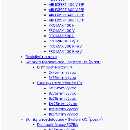
AIR EXPERT 400 V EPP
AIR EXPERT 600 V EPP
AIR EXPERT 400 H EPP
AIR EXPERT 600 H EPP
PRO MAX 400 H
PRO MAX 400 V
PRO MAX 600 H
PRO MINI 300 V/H
PRO MAX 600 R H/V
PRO MAX 400 R H/V
Flexibilné potrubie
Skrinky a rozdeľovače - Systém TPK (plast)
Distribučne boxy TPK
2x75mm vývod
3x75mm vývod
Skrinky a rozdeľovače TPK
6x75mm vývod
8x75mm vývod
9x75mm vývod
12x75mm vývod
16x75mm vývod
18x75mm vývod
Skrinky a rozdeľovače - Systém OC (pozink)
Distribučné boxy POZINK
1x75mm vývod