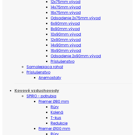
12x75mm vývod
14x75mm vývod
16x75mm vývod
Odsadenie 2x75mm vývod
6x90mm vývod
8x90mm vývod
10x90mm vývod
12x90mm vývod
14x90mm vývod
16x90mm vývod
Odsadenie 2x90mm vývod
Príslušenstvo
Samolepiaca rohož
Príslušenstvo
Anemostaty
Kovové vzduchovody
SPIRO - potrubia
Priemer Ø80 mm
Rúry
Kolená
T-kus
Redukcie
Priemer Ø100 mm
Rúry