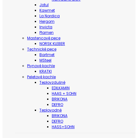
Jotul
Kawmet
La Nordica
Hergom
Invicta
Plamen
Mastencové pece
NORSK KLEBER
Technické pece
Bartmet
MSteel
Plynové kachle
KRATKI
Peletové kachle
Teplovzdušné
EDILKAMIN
HAAS + SOHN
BRIKONA
DEFRO
Teplovodné
BRIKONA
DEFRO
HASS+SOHN