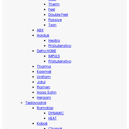
Therm
Feel
Double Feel
Passive
Twin
ABX
Hajduk
Heatro
Príslušenstvo
Defro HOME
IMPULS
Príslušenstvo
Thorma
Kawmet
Uniflam
Jotul
Plamen
Haas Sohn
Hergom
Teplovodné
Romotop
DYNAMIC
HEAT
Kobok
Chopok