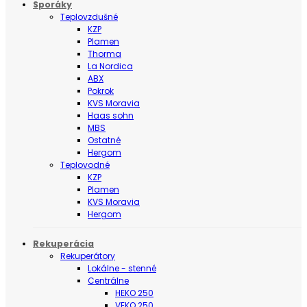
Sporáky
Teplovzdušné
KZP
Plamen
Thorma
La Nordica
ABX
Pokrok
KVS Moravia
Haas sohn
MBS
Ostatné
Hergom
Teplovodné
KZP
Plamen
KVS Moravia
Hergom
Rekuperácia
Rekuperátory
Lokálne - stenné
Centrálne
HEKO 250
VEKO 250