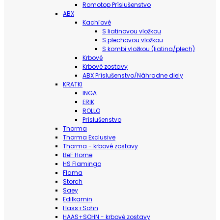
Romotop Príslušenstvo
ABX
Kachľové
S liatinovou vložkou
S plechovou vložkou
S kombi vložkou (liatina/plech)
Krbové
Krbové zostavy
ABX Príslušenstvo/Náhradne diely
KRATKI
INGA
ERIK
ROLLO
Príslušenstvo
Thorma
Thorma Exclusive
Thorma - krbové zostavy
BeF Home
HS Flamingo
Flama
Storch
Saey
Edilkamin
Hass+Sohn
HAAS+SOHN - krbové zostavy