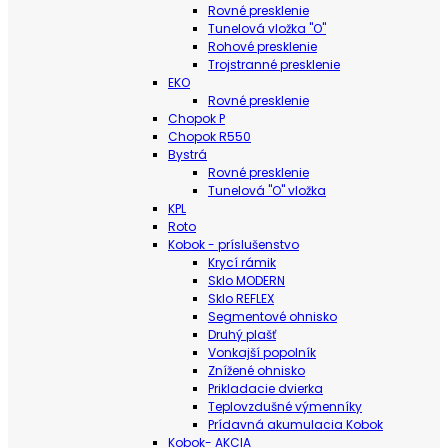
Rovné presklenie
Tunelová vložka "O"
Rohové presklenie
Trojstranné presklenie
EKO
Rovné presklenie
Chopok P
Chopok R550
Bystrá
Rovné presklenie
Tunelová "O" vložka
KPL
Roto
Kobok - príslušenstvo
Krycí rámik
Sklo MODERN
Sklo REFLEX
Segmentové ohnisko
Druhý plašť
Vonkajší popolník
Znížené ohnisko
Prikladacie dvierka
Teplovzdušné výmenníky
Prídavná akumulacia Kobok
Kobok- AKCIA