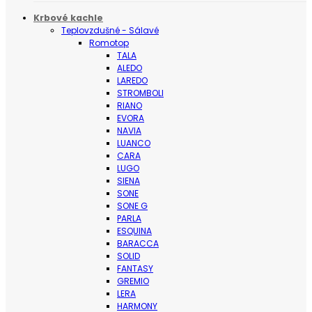
Krbové kachle
Teplovzdušné - Sálavé
Romotop
TALA
ALEDO
LAREDO
STROMBOLI
RIANO
EVORA
NAVIA
LUANCO
CARA
LUGO
SIENA
SONE
SONE G
PARLA
ESQUINA
BARACCA
SOLID
FANTASY
GREMIO
LERA
HARMONY