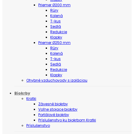
Priemer Ø200 mm
Rúry
Kolená
T-kus
Sedlá
Redukcie
Klapky
Priemer Ø250 mm
Rúry
Kolená
T-kus
Sedlá
Redukcie
Klapky
Ohybné vzduchovody s izoláciou
Biokrby
Kratki
Závesné biokrby
Voľne stojace biokrby
Portálové biokrby
Príslušenstvo ku biokrbom Kratki
Príslušenstvo