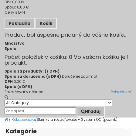
DPH
0,00 €
Spolu:
0,00 €
Ceny s DPH
Pokladňa
Košík
Produkt bol úspešne pridaný do vášho košíku
Množstvo
Spolu
Počet položiek v košíku:
0
Vo vašom košíku je 1
produkt.
Spolu za produkty: (s DPH)
Spolu za doručenie: (s DPH)
Doručenie zdarma!
DPH
0,00 €
Spolu (s DPH)
Pokračovať v nákupe
Pokračovať
Hľadaj
/
Rekuperácia
/
Skrinky a rozdeľovače - Systém OC (pozink)
Kategórie