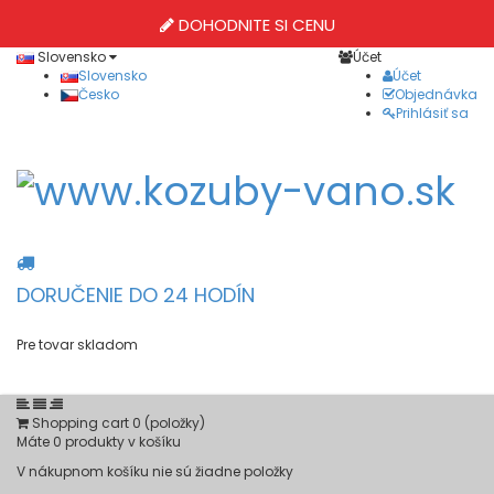
DOHODNITE SI CENU
Slovensko
Účet
Slovensko
Účet
Česko
Objednávka
Prihlásiť sa
DORUČENIE DO 24 HODÍN
Pre tovar skladom
Shopping cart
0
(položky)
Máte
0
produkty v košíku
V nákupnom košíku nie sú žiadne položky