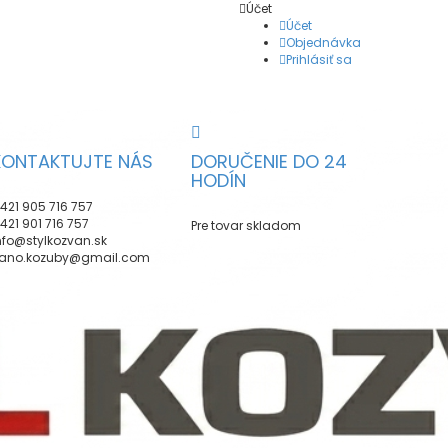
Účet
Účet
Objednávka
Prihlásiť sa
KONTAKTUJTE NÁS
DORUČENIE DO 24
HODÍN
421 905 716 757
421 901 716 757
Pre tovar skladom
nfo@stylkozvan.sk
ano.kozuby@gmail.com