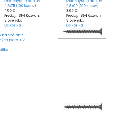
izolačných platní UV
izolačných platní UV
4,2x75 (100 kusov)
4,8x90 (100 kusov)
4,50 €
8,60 €
Predaj: Styl Kozvan,
Predaj: Styl Kozvan,
Slovensko
Slovensko
Do košíka
Do košíka
y na spájanie
ných platní UV...
ošíka