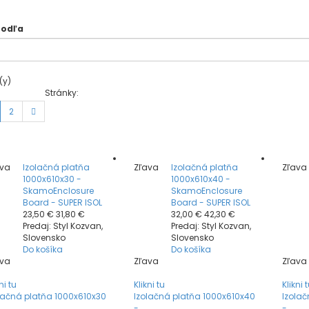
podľa
(y)
Stránky:
2
ava
Izolačná platňa
Zľava
Izolačná platňa
Zľava
1000x610x30 -
1000x610x40 -
SkamoEnclosure
SkamoEnclosure
Board - SUPER ISOL
Board - SUPER ISOL
23,50 €
31,80 €
32,00 €
42,30 €
Predaj: Styl Kozvan,
Predaj: Styl Kozvan,
Slovensko
Slovensko
Do košíka
Do košíka
ava
Zľava
Zľava
ni tu
Klikni tu
Klikni 
lačná platňa 1000x610x30
Izolačná platňa 1000x610x40
Izola
-...
-...