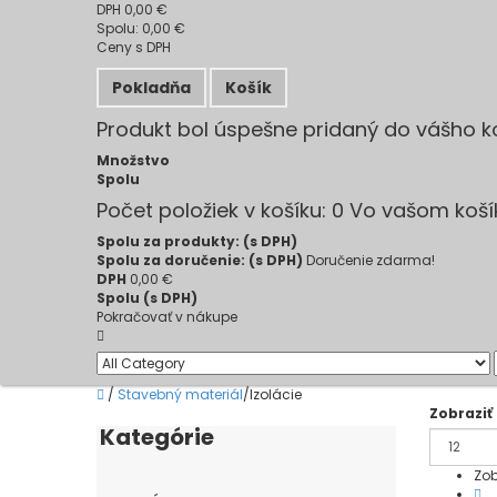
DPH
0,00 €
Spolu:
0,00 €
Ceny s DPH
Pokladňa
Košík
Produkt bol úspešne pridaný do vášho k
Množstvo
Spolu
Počet položiek v košíku:
0
Vo vašom košík
Spolu za produkty: (s DPH)
Spolu za doručenie: (s DPH)
Doručenie zdarma!
DPH
0,00 €
Spolu (s DPH)
Pokračovať v nákupe
/
Stavebný materiál
/
Izolácie
Zobraziť
Kategórie
Zob