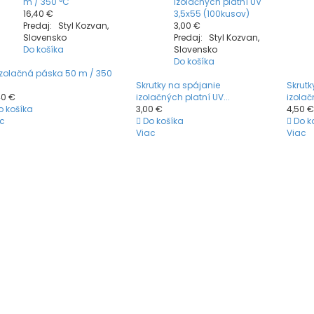
m / 350 °C
izolačných platní UV
16,40 €
3,5x55 (100kusov)
Predaj: Styl Kozvan,
3,00 €
Slovensko
Predaj: Styl Kozvan,
Do košíka
Slovensko
Do košíka
izolačná páska 50 m / 350
Skrutky na spájanie
Skrutk
40 €
izolačných platní UV...
izolač
o košíka
3,00 €
4,50 €
c
Do košíka
Do k
Viac
Viac