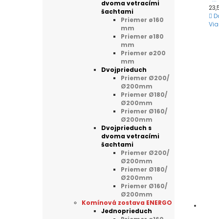
dvoma vetracími
23,
šachtami
D
Priemer ø160
Via
mm
Priemer ø180
mm
Priemer ø200
mm
Dvojprieduch
Priemer Ø200/
Ø200mm
Priemer Ø180/
Ø200mm
Priemer Ø160/
Ø200mm
Dvojprieduch s
dvoma vetracími
šachtami
Priemer Ø200/
Ø200mm
Priemer Ø180/
Ø200mm
Priemer Ø160/
Ø200mm
Komínová zostava ENERGO
Jednoprieduch