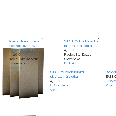
Žiarovzdorná doska
SILATERM kachliarska
SkamostoveStove
sklotextilná sieťka
BOARD 1000x610x30
4,30 €
44,20 €
Predaj: Styl Kozvan,
Predaj: Styl Kozvan,
Slovensko
Slovensko
Do košíka
Do košíka
SILATERM kachliarska
Izolač
sklotextilná sieťka
15,38 
4,30 €
Do k
Do košíka
Viac
Viac