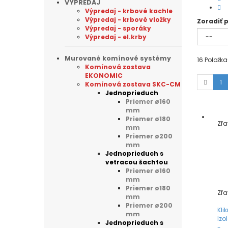
VÝPREDAJ
Výpredaj - krbové kachle
Výpredaj - krbové vložky
Zoradiť 
Výpredaj - sporáky
Výpredaj - el.krby
Murované komínové systémy
16
Položka
Komínová zostava
EKONOMIC
1
Komínová zostava SKC-CM
Jednoprieduch
Priemer ø160
mm
Priemer ø180
Zľ
mm
Priemer ø200
mm
Jednoprieduch s
vetracou šachtou
Priemer ø160
mm
Priemer ø180
Zľ
mm
Priemer ø200
Klik
mm
Izo
Jednoprieduch s
-...