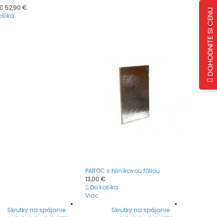
 €
52,90 €
DOHODNITE SI CENU
ošíka
PAROC s hliníkovou fóliou
13,00 €
Do košíka
Viac
Skrutky na spájanie
Skrutky na spájanie