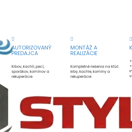
AUTORIZOVANÝ
MONTÁŽ A
PREDAJCA
REALIZÁCIE
+
+
Krbov, kachlí, pecí,
Kompletné riešenia na kľúč:
i
sporákov, komínov a
krby, kachle, komíny a
v
rekuperácie.
rekuperácie