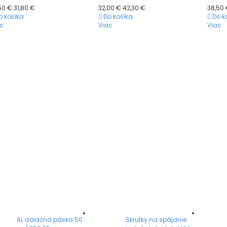
50 €
31,80 €
32,00 €
42,30 €
38,50
o košíka
Do košíka
Do k
c
Viac
Viac
AL izolačná páska 50
Skrutky na spájanie