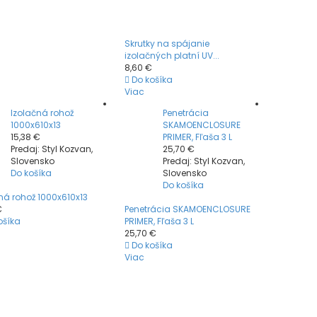
Skrutky na spájanie
izolačných platní UV...
8,60 €
Do košíka
Viac
Izolačná rohož
Penetrácia
1000x610x13
SKAMOENCLOSURE
15,38 €
PRIMER, Fľaša 3 L
Predaj: Styl Kozvan,
25,70 €
Slovensko
Predaj: Styl Kozvan,
Do košíka
Slovensko
Do košíka
ná rohož 1000x610x13
€
Penetrácia SKAMOENCLOSURE
ošíka
PRIMER, Fľaša 3 L
25,70 €
Do košíka
Viac