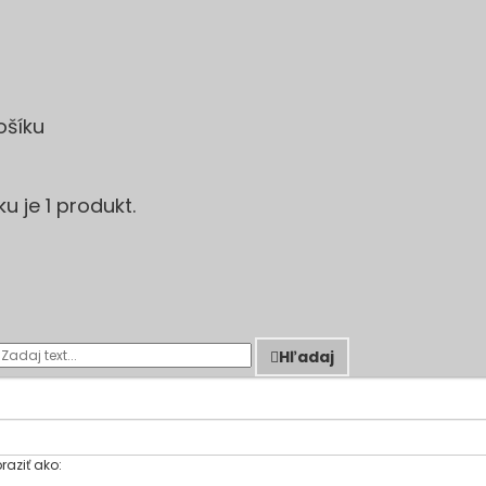
ošíku
u je 1 produkt.
Hľadaj
raziť ako: