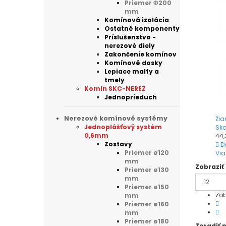
Priemer Φ200
mm
Komínová izolácia
Ostatné komponenty
Príslušenstvo -
nerezové diely
Zakončenie komínov
Komínové dosky
Lepiace malty a
tmely
Komín SKC-NEREZ
Jednoprieduch
Nerezové komínové systémy
Žia
Jednoplášťový systém
Ska
0,6mm
44,
Zostavy
D
Priemer ø120
Via
mm
Zobraziť
Priemer ø130
mm
Priemer ø150
Zob
mm
Priemer ø160
mm
Priemer ø180
Zoradiť 