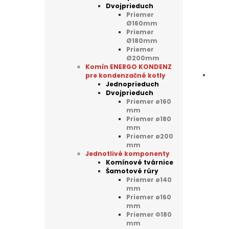
Dvojprieduch
Priemer
Ø160mm
Priemer
Ø180mm
Priemer
Ø200mm
Komín ENERGO KONDENZ
pre kondenzačné kotly
Jednoprieduch
Dvojprieduch
Priemer ø160
mm
Priemer ø180
mm
Priemer ø200
mm
Jednotlivé komponenty
Komínové tvárnice
Šamotové rúry
Priemer ø140
mm
Priemer ø160
mm
Priemer Φ180
mm