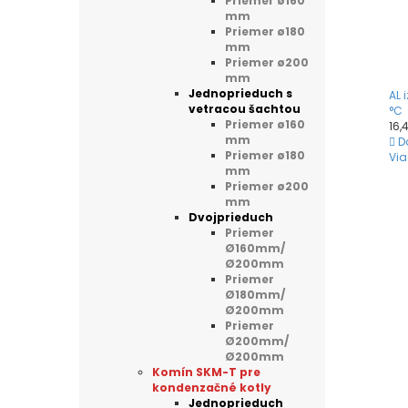
Priemer ø160
mm
Priemer ø180
mm
Priemer ø200
mm
Jednoprieduch s
AL 
vetracou šachtou
°C
Priemer ø160
16,
mm
D
Priemer ø180
Via
mm
Priemer ø200
mm
Dvojprieduch
Priemer
Ø160mm/
Ø200mm
Priemer
Ø180mm/
Ø200mm
Priemer
Ø200mm/
Ø200mm
Komín SKM-T pre
kondenzačné kotly
Jednoprieduch