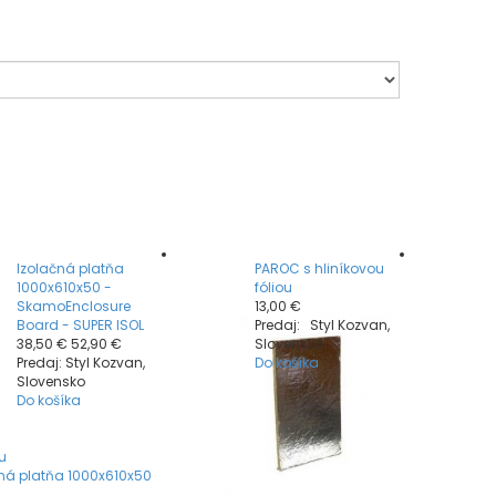
Izolačná platňa
PAROC s hliníkovou
1000x610x50 -
fóliou
SkamoEnclosure
13,00 €
Board - SUPER ISOL
Predaj: Styl Kozvan,
38,50 €
52,90 €
Slovensko
Predaj: Styl Kozvan,
Do košíka
Slovensko
Do košíka
tu
čná platňa 1000x610x50