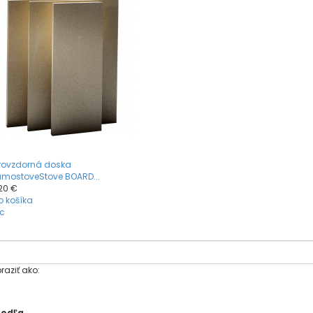
rovzdorná doska
mostoveStove BOARD...
20 €
o košíka
c
raziť ako:
podľa