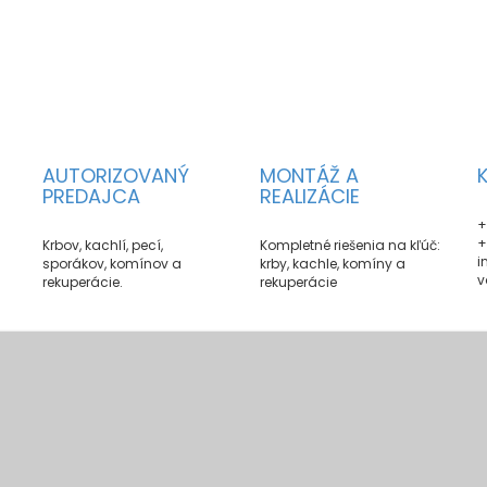
AUTORIZOVANÝ
MONTÁŽ A
PREDAJCA
REALIZÁCIE
+
+
Krbov, kachlí, pecí,
Kompletné riešenia na kľúč:
i
sporákov, komínov a
krby, kachle, komíny a
v
rekuperácie.
rekuperácie