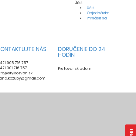
Účet
Účet
Objednávka
Prihlásiť sa
KONTAKTUJTE NÁS
DORUČENIE DO 24
HODÍN
421 905 716 757
421 901 716 757
Pre tovar skladom
nfo@stylkozvan.sk
ano.kozuby@gmail.com