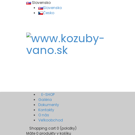
Slovensko
Slovensko
Česko
E-SHOP
Galéria
Dokumenty
Kontakty
O nás
Veľkoobchod
Shopping cart
0
(položky)
Máte
0
produkty v košíku