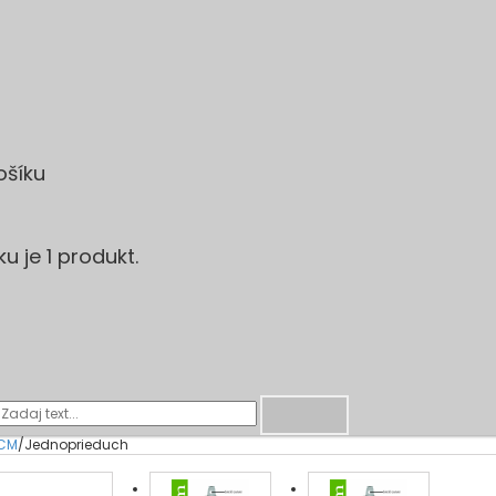
ošíku
u je 1 produkt.
Hľadaj
-CM
/
Jednoprieduch