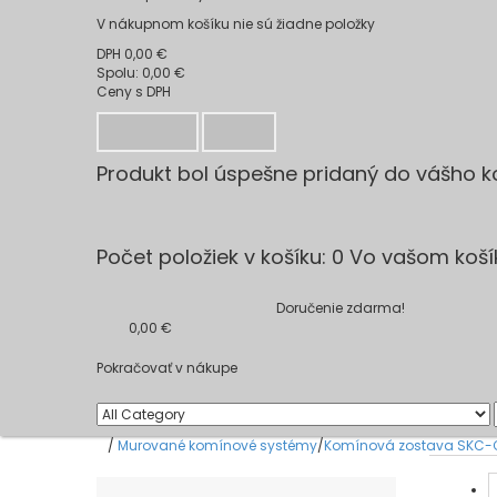
V nákupnom košíku nie sú žiadne položky
DPH
0,00 €
Spolu:
0,00 €
Ceny s DPH
Pokladňa
Košík
Produkt bol úspešne pridaný do vášho k
Množstvo
Spolu
Počet položiek v košíku:
0
Vo vašom košík
Spolu za produkty: (s DPH)
Spolu za doručenie: (s DPH)
Doručenie zdarma!
DPH
0,00 €
Spolu (s DPH)
Pokračovať v nákupe
/
Murované komínové systémy
/
Komínová zostava SKC
Kategórie