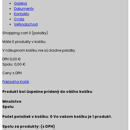
Galéria
Dokumenty
Kontakty
O nás
Veľkoobchod
Shopping cart
0
(položky)
Máte
0
produkty v košíku
V nákupnom košíku nie sú žiadne položky
DPH
0,00 €
Spolu:
0,00 €
Ceny s DPH
Pokladňa
Košík
Produkt bol úspešne pridaný do vášho košíku
Množstvo
Spolu
Počet položiek v košíku:
0
Vo vašom košíku je 1 produkt.
Spolu za produkty: (s DPH)