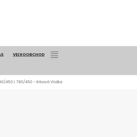
ÁS
VEĽKOOBCHOD
0/450 L 780/450 - Krbová Vložka