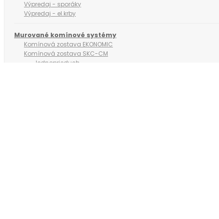
Výpredaj - sporáky
Výpredaj - el.krby
Murované komínové systémy
Komínová zostava EKONOMIC
Komínová zostava SKC-CM
Jednoprieduch
Priemer ø160 mm
Priemer ø180 mm
Priemer ø200 mm
Jednoprieduch s vetracou šachtou
Priemer ø160 mm
Priemer ø180 mm
Priemer ø200 mm
Jednoprieduch s dvoma vetracími šachtami
Priemer ø160 mm
Priemer ø180 mm
Priemer ø200 mm
Dvojprieduch
Priemer Ø200/Ø200mm
Priemer Ø180/Ø200mm
Priemer Ø160/Ø200mm
Dvojprieduch s dvoma vetracími šachtami