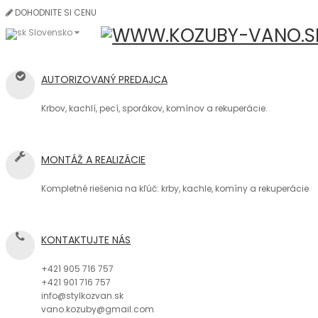
DOHODNITE SI CENU
Slovensko
AUTORIZOVANÝ PREDAJCA
Krbov, kachlí, pecí, sporákov, komínov a rekuperácie.
MONTÁŽ A REALIZÁCIE
Kompletné riešenia na kľúč: krby, kachle, komíny a rekuperácie
KONTAKTUJTE NÁS
+421 905 716 757
+421 901 716 757
info@stylkozvan.sk
vano.kozuby@gmail.com