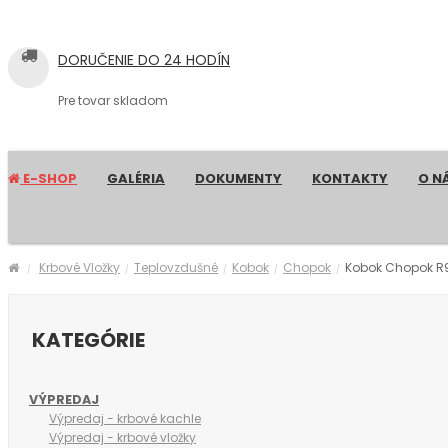
DORUČENIE DO 24 HODÍN
Pre tovar skladom
E-SHOP
GALÉRIA
DOKUMENTY
KONTAKTY
O N
Krbové Vložky
Teplovzdušné
Kobok
Chopok
Kobok Chopok R9
/
/
/
/
/
KATEGÓRIE
VÝPREDAJ
Výpredaj - krbové kachle
Výpredaj - krbové vložky