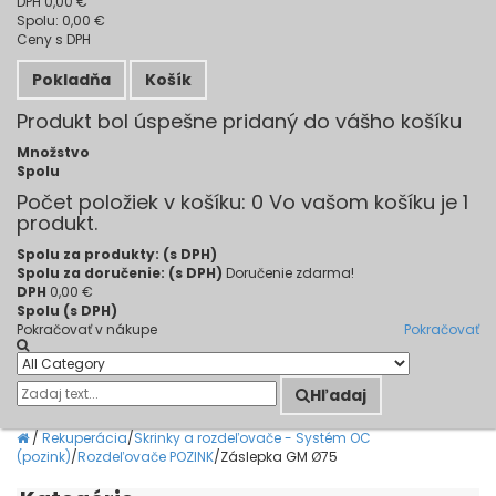
DPH
0,00 €
Spolu:
0,00 €
Ceny s DPH
Pokladňa
Košík
Produkt bol úspešne pridaný do vášho košíku
Množstvo
Spolu
Počet položiek v košíku:
0
Vo vašom košíku je 1
produkt.
Spolu za produkty: (s DPH)
Spolu za doručenie: (s DPH)
Doručenie zdarma!
DPH
0,00 €
Spolu (s DPH)
Pokračovať v nákupe
Pokračovať
Hľadaj
/
Rekuperácia
/
Skrinky a rozdeľovače - Systém OC
(pozink)
/
Rozdeľovače POZINK
/
Záslepka GM Ø75