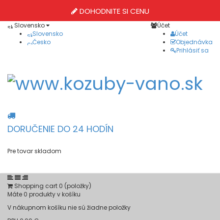
DOHODNITE SI CENU
Slovensko
Účet
Slovensko
Účet
Česko
Objednávka
Prihlásiť sa
DORUČENIE DO 24 HODÍN
Pre tovar skladom
Shopping cart
0
(položky)
Máte
0
produkty v košíku
V nákupnom košíku nie sú žiadne položky