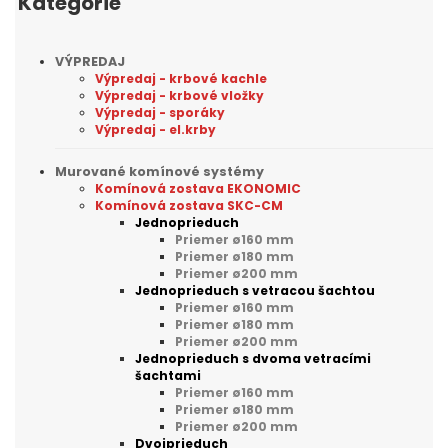
Kategórie
VÝPREDAJ
Výpredaj - krbové kachle
Výpredaj - krbové vložky
Výpredaj - sporáky
Výpredaj - el.krby
Murované komínové systémy
Komínová zostava EKONOMIC
Komínová zostava SKC-CM
Jednoprieduch
Priemer ø160 mm
Priemer ø180 mm
Priemer ø200 mm
Jednoprieduch s vetracou šachtou
Priemer ø160 mm
Priemer ø180 mm
Priemer ø200 mm
Jednoprieduch s dvoma vetracími
šachtami
Priemer ø160 mm
Priemer ø180 mm
Priemer ø200 mm
Dvojprieduch