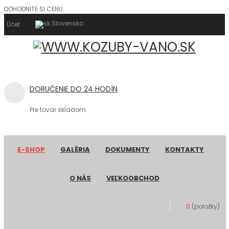
DOHODNITE SI CENU
Slovensko
Účet
DORUČENIE DO 24 HODÍN
Pre tovar skladom
E-SHOP
GALÉRIA
DOKUMENTY
KONTAKTY
O NÁS
VEĽKOOBCHOD
0
(položky)