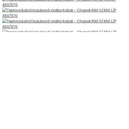
Kobok Chopok R90 S/450 L 450/570 - krbová
vložka
2 321,38 €
BEŽNÁ CENA:
2 579,31 €
UŠETRÍTE: 257,93 €
Výrobca:
Kobok, Slovensko
Predaj:
Styl Kozvan, Slovensko