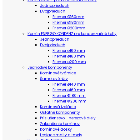
Jednoprieduch
Dvojprieduch
Priemer Ø160mm
Priemer Ø180mm
Priemer Ø200mm
Komín ENERGO KONDENZ pre kondenzačné kotly
Jednoprieduch
Dvojprieduch
Priemer ø160 mm
Priemer ø180 mm
Priemer ø200 mm
Jednotlivé komponenty
Komínové tvárnice
Šamotové rúry
Priemer ø140 mm
Priemer ø160 mm
Priemer Φ180 mm
Priemer Φ200 mm
Komínová izolácia
Ostatné komponenty
Príslušenstvo - nerezové diely
Zakončenie komínov
Komínové dosky
Lepiace malty a tmely