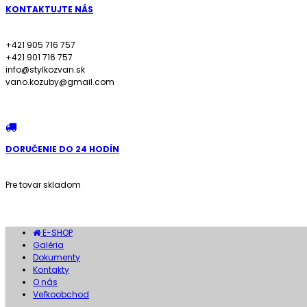
KONTAKTUJTE NÁS
+421 905 716 757
+421 901 716 757
info@stylkozvan.sk
vano.kozuby@gmail.com
DORUČENIE DO 24 HODÍN
Pre tovar skladom
E-SHOP
Galéria
Dokumenty
Kontakty
O nás
Veľkoobchod