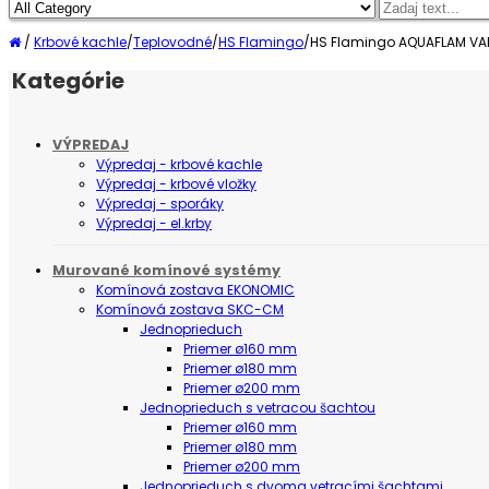
/
Krbové kachle
/
Teplovodné
/
HS Flamingo
/
HS Flamingo AQUAFLAM VAR
Kategórie
VÝPREDAJ
Výpredaj - krbové kachle
Výpredaj - krbové vložky
Výpredaj - sporáky
Výpredaj - el.krby
Murované komínové systémy
Komínová zostava EKONOMIC
Komínová zostava SKC-CM
Jednoprieduch
Priemer ø160 mm
Priemer ø180 mm
Priemer ø200 mm
Jednoprieduch s vetracou šachtou
Priemer ø160 mm
Priemer ø180 mm
Priemer ø200 mm
Jednoprieduch s dvoma vetracími šachtami