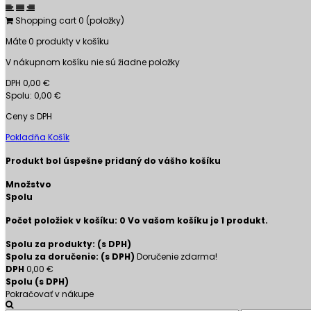
Shopping cart
0
(položky)
Máte
0
produkty v košíku
V nákupnom košíku nie sú žiadne položky
DPH
0,00 €
Spolu:
0,00 €
Ceny s DPH
Pokladňa
Košík
Produkt bol úspešne pridaný do vášho košíku
Množstvo
Spolu
Počet položiek v košíku:
0
Vo vašom košíku je 1 produkt.
Spolu za produkty: (s DPH)
Spolu za doručenie: (s DPH)
Doručenie zdarma!
DPH
0,00 €
Spolu (s DPH)
Pokračovať v nákupe