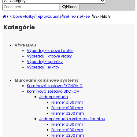
Hľadaj
/
Krbové vložky
/
Teplovzdušné
/
BeF home
/
Feel
/
BEF FEEL 8
Kategórie
VÝPREDAJ
Výpredaj - krbové kachle
Výpredaj - krbové vložky
Výpredaj - sporáky
Výpredaj - el.krby
Murované komínové systémy
Komínová zostava EKONOMIC
Komínová zostava SKC-CM
Jednoprieduch
Priemer ø160 mm
Priemer ø180 mm
Priemer ø200 mm
Jednoprieduch s vetracou šachtou
Priemer ø160 mm
Priemer ø180 mm
Priemer ø200 mm