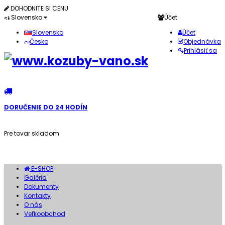
DOHODNITE SI CENU
Slovensko
Účet
Slovensko
Účet
Česko
Objednávka
Prihlásiť sa
DORUČENIE DO 24 HODÍN
Pre tovar skladom
E-SHOP
Galéria
Dokumenty
Kontakty
O nás
Veľkoobchod